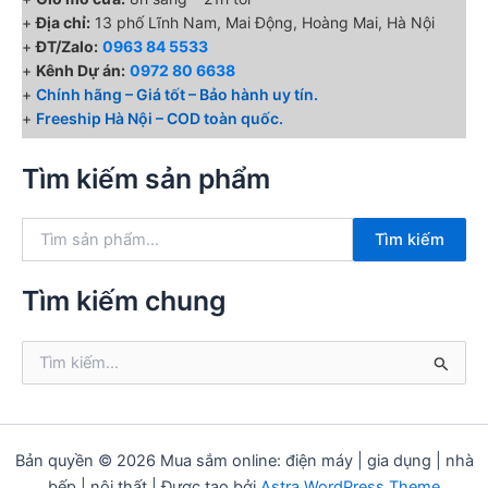
+
Địa chỉ:
13 phố Lĩnh Nam, Mai Động, Hoàng Mai, Hà Nội
+
ĐT/Zalo:
0963 84 5533
+
Kênh Dự án:
0972 80 6638
+
Chính hãng – Giá tốt – Bảo hành uy tín.
+
Freeship Hà Nội – COD toàn quốc.
Tìm kiếm sản phẩm
T
Tìm kiếm
ì
m
k
Tìm kiếm chung
i
ế
T
m
ì
:
m
k
i
ế
Bản quyền © 2026 Mua sắm online: điện máy | gia dụng | nhà
m
bếp | nội thất | Được tạo bởi
Astra WordPress Theme