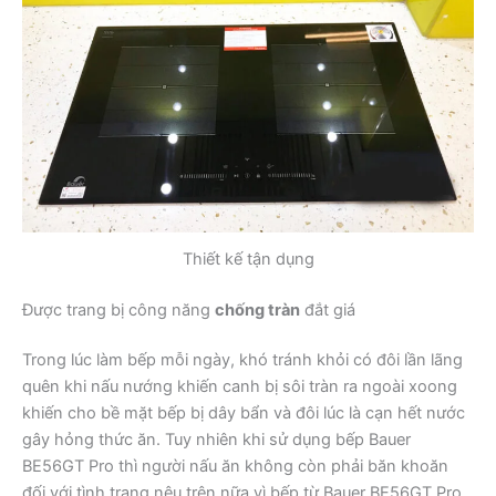
Thiết kế tận dụng
Được trang bị công năng
chống tràn
đắt giá
Trong lúc làm bếp mỗi ngày, khó tránh khỏi có đôi lần lãng
quên khi nấu nướng khiến canh bị sôi tràn ra ngoài xoong
khiến cho bề mặt bếp bị dây bẩn và đôi lúc là cạn hết nước
gây hỏng thức ăn. Tuy nhiên khi sử dụng bếp Bauer
BE56GT Pro thì người nấu ăn không còn phải băn khoăn
đối với tình trạng nêu trên nữa vì bếp từ Bauer BE56GT Pro