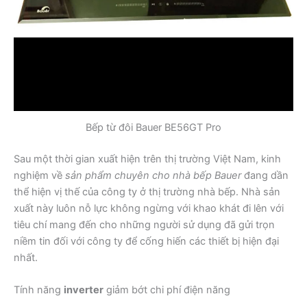
Bếp từ đôi Bauer BE56GT Pro
Sau một thời gian xuất hiện trên thị trường Việt Nam, kinh
nghiệm về
sản phẩm chuyên cho nhà bếp Bauer
đang dần
thể hiện vị thế của công ty ở thị trường nhà bếp. Nhà sản
xuất này luôn nỗ lực không ngừng với khao khát đi lên với
tiêu chí mang đến cho những người sử dụng đã gửi trọn
niềm tin đối với công ty để cống hiến các thiết bị hiện đại
nhất.
Tính năng
inverter
giảm bớt chi phí điện năng