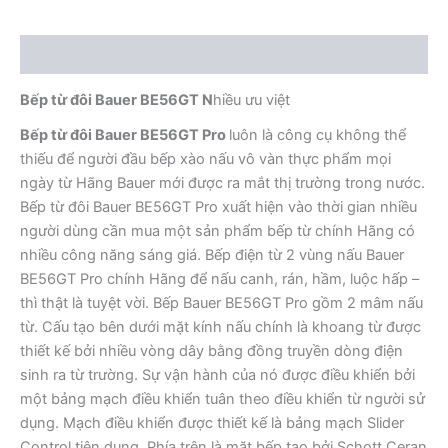
Mô tả
Bếp từ đôi Bauer BE56GT N
hiều ưu việt
Bếp từ đôi Bauer BE56GT Pro
luôn là công cụ không thể
thiếu để người đầu bếp xào nấu vô vàn thực phẩm mọi
ngày từ Hãng Bauer mới được ra mắt thị trường trong nước.
Bếp từ đôi Bauer BE56GT Pro xuất hiện vào thời gian nhiều
người dùng cần mua một sản phẩm bếp từ chính Hãng có
nhiều công năng sáng giá. Bếp điện từ 2 vùng nấu Bauer
BE56GT Pro chính Hãng để nấu canh, rán, hầm, luộc hấp –
thì thật là tuyệt vời. Bếp Bauer BE56GT Pro gồm 2 mâm nấu
từ. Cấu tạo bên dưới mặt kính nấu chính là khoang từ được
thiết kế bởi nhiều vòng dây bằng đồng truyền dòng điện
sinh ra từ trường. Sự vận hành của nó được điều khiển bởi
một bảng mạch điều khiển tuân theo điều khiển từ người sử
dụng. Mạch điều khiển được thiết kế là bảng mạch Slider
Control tiện dụng. Phía trên là mặt bếp tạo bởi Schott Ceran