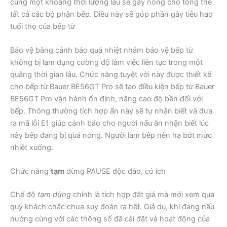
cùng một khoảng thời lượng lâu sẽ gây nóng cho tổng thể
tất cả các bộ phận bếp. Điều này sẽ góp phần gây tiêu hao
tuổi thọ của bếp từ
Bảo vệ bằng cảnh báo quá nhiệt nhằm bảo vệ bếp từ
không bị lạm dụng cường độ làm việc liên tục trong một
quãng thời gian lâu. Chức năng tuyệt vời này được thiết kế
cho bếp từ Bauer BE56GT Pro sẽ tạo điều kiện bếp từ Bauer
BE56GT Pro vận hành ổn định, nâng cao độ bền đối với
bếp. Thông thường tích hợp ẩn này sẽ tự nhận biết và đưa
ra mã lỗi E1 giúp cảnh báo cho người nấu ăn nhận biết lúc
này bếp đang bị quá nóng. Người làm bếp nên hạ bớt mức
nhiệt xuống.
Chức năng
tạm
dừng PAUSE độc đáo, có ích
Chế độ
tạm dừng
chính là tích hợp đắt giá mà mới xem qua
quý khách chắc chưa suy đoán ra hết. Giả dụ, khi đang nấu
nướng cùng với các thông số đã cài đặt và hoạt động của