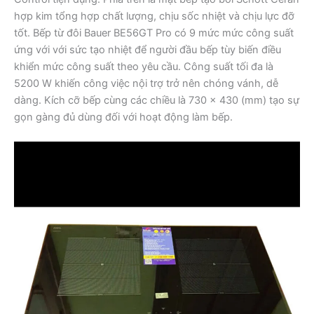
hợp kim tổng hợp chất lượng, chịu sốc nhiệt và chịu lực đỡ
tốt. Bếp từ đôi Bauer BE56GT Pro có 9 mức mức công suất
ứng với với sức tạo nhiệt để người đầu bếp tùy biến điều
khiển mức công suất theo yêu cầu. Công suất tối đa là
5200 W khiến công việc nội trợ trở nên chóng vánh, dễ
dàng. Kích cỡ bếp cùng các chiều là 730 x 430 (mm) tạo sự
gọn gàng đủ dùng đối với hoạt động làm bếp.