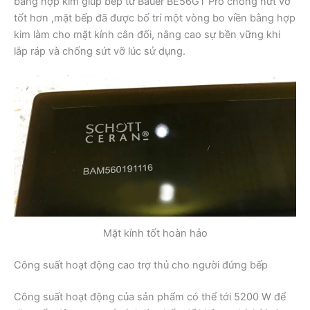
bằng hợp kim giúp bếp từ Bauer BE56GT Pro chống nứt vỡ
tốt hơn ,mặt bếp đã được bố trí một vòng bo viền bằng hợp
kim làm cho mặt kính cân đối, nâng cao sự bền vững khi
lắp ráp và chống sứt vỡ lúc sử dụng.
Mặt kính tốt hoàn hảo
Công suất hoạt động cao trợ thủ cho người đứng bếp
Công suất hoạt động của sản phẩm có thể tới 5200 W để