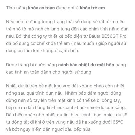
Tính năng
khóa an toàn
được gọi là
khóa trẻ em
Nếu bếp từ đang trong trạng thái sử dụng sẽ rất rủi ro nếu
trẻ nhỏ tò mò nghịch lung tung đến các phím tính năng đun
nấu. Bởi thế công ty thiết kế bếp điện từ Bauer BE56GT Pro
đã bổ sung cơ chế khóa trẻ em ( nếu muốn ) giúp người sử
dụng an tâm khi không ở cạnh bếp.
Được trang bị chức năng
cảnh báo nhiệt dư mặt bếp
nâng
cao tính an toàn dành cho người sử dụng
Nhiệt dư là trên bề mặt khu vực đặt xoong chảo còn nhiệt
nóng sau quá trình đun nấu. Nhằm bảo đảm người dùng
đừng nên sờ tay lên trên mặt kính có thể sẽ bị bỏng tay,
bếp sẽ ra dấu bằng tin-hieu-canh-bao-nhiet-du còn sáng.
Dấu hiệu nhắc nhở nhiệt dư tin-hieu-canh-bao-nhiet-du sẽ
tự động tắt đi khi ở trên vùng nấu đã hạ xuống dưới 65ºC
và bớt nguy hiểm đến người đầu bếp nữa.