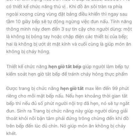
có thiết kế chức năng thú vị . Khi đồ ăn sôi tràn ra phía
ngoài xoong cùng vùng đặt bảng điều khiển thì ngay sau
tầm 10 giây bếp sẽ tự động ngừng việc đun nấu. Tính năng
thông minh này đem đến 3 sự tin cậy cho người dùng: một
là không bị bỏng tay hoặc chập điện các thiết bị của bếp;
hai là không bị ướt át mặt kính và cuối cùng là giúp món ăn
không bị cháy hỏng.
Thiết kế chức năng
hẹn giờ tắt bếp
giúp người làm bếp tự
kiểm soát hẹn giờ tắt bếp để tránh cháy hỏng thực phẩm
Được trang bị chức năng
hẹn giờ tắt
max lên đến 99 phút
riêng cho mỗi mặt bếp nấu. Nếu hẹn khoảng thời gian tắt
bếp thì nếu đủ số phút người nội trợ đã hẹn, nó sẽ tự ngắt
đun. Sinh ra Trang bị chức năng này giúp người dùng giải
thoát khỏi nỗi bận tâm phải đứng trông chừng đến khi đồ
trên bếp đến lúc đủ chín. Nó giúp món ăn không bị cháy
khét.