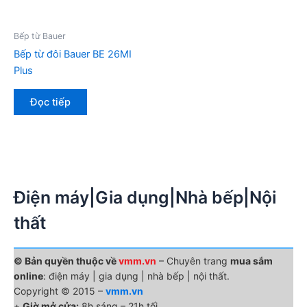
Bếp từ Bauer
Bếp từ đôi Bauer BE 26MI
Plus
Đọc tiếp
Điện máy|Gia dụng|Nhà bếp|Nội
thất
© Bản quyền thuộc về
vmm.vn
– Chuyên trang
mua sắm
online
: điện máy | gia dụng | nhà bếp | nội thất.
Copyright © 2015 –
vmm.vn
+
Giờ mở cửa:
8h sáng – 21h tối