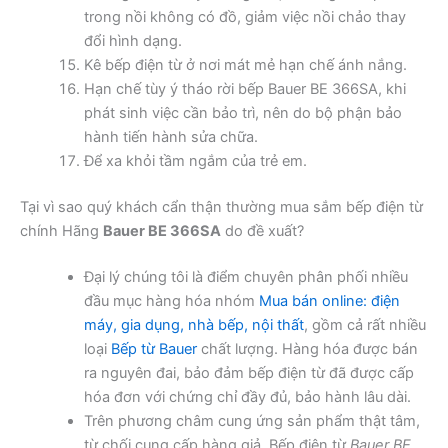
trong nồi không có đồ, giảm việc nồi chảo thay
đổi hình dạng.
Kê bếp điện từ ở nơi mát mẻ hạn chế ánh nắng.
Hạn chế tùy ý tháo rời bếp Bauer BE 366SA, khi
phát sinh việc cần bảo trì, nên do bộ phận bảo
hành tiến hành sửa chữa.
Để xa khỏi tầm ngắm của trẻ em.
Tại vì sao quý khách cẩn thận thường mua sắm bếp điện từ
chính Hãng
Bauer BE 366SA
do đề xuất?
Đại lý chúng tôi là điểm chuyên phân phối nhiều
đầu mục hàng hóa nhóm
Mua bán online: điện
máy, gia dụng, nhà bếp, nội thất
, gồm cả rất nhiều
loại
Bếp từ Bauer
chất lượng. Hàng hóa được bán
ra nguyên đai, bảo đảm bếp điện từ đã được cấp
hóa đơn với chứng chỉ đầy đủ, bảo hành lâu dài.
Trên phương châm cung ứng sản phẩm thật tâm,
từ chối cung cấp hàng giả. Bếp điện từ
Bauer BE