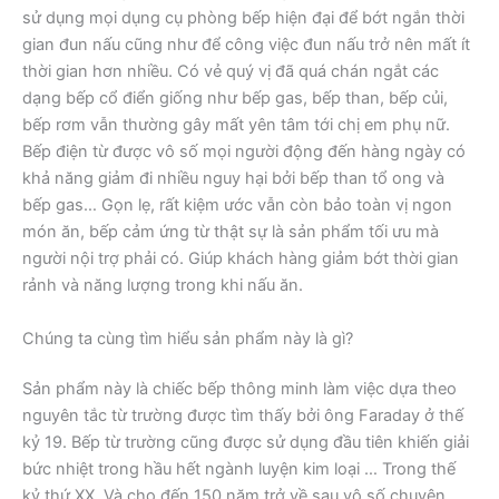
sử dụng mọi dụng cụ phòng bếp hiện đại để bớt ngắn thời
gian đun nấu cũng như để công việc đun nấu trở nên mất ít
thời gian hơn nhiều. Có vẻ quý vị đã quá chán ngắt các
dạng bếp cổ điển giống như bếp gas, bếp than, bếp củi,
bếp rơm vẫn thường gây mất yên tâm tới chị em phụ nữ.
Bếp điện từ được vô số mọi người động đến hàng ngày có
khả năng giảm đi nhiều nguy hại bởi bếp than tổ ong và
bếp gas… Gọn lẹ, rất kiệm ước vẫn còn bảo toàn vị ngon
món ăn, bếp cảm ứng từ thật sự là sản phẩm tối ưu mà
người nội trợ phải có. Giúp khách hàng giảm bớt thời gian
rảnh và năng lượng trong khi nấu ăn.
Chúng ta cùng tìm hiểu sản phẩm này là gì?
Sản phẩm này là chiếc bếp thông minh làm việc dựa theo
nguyên tắc từ trường được tìm thấy bởi ông Faraday ở thế
kỷ 19. Bếp từ trường cũng được sử dụng đầu tiên khiến giải
bức nhiệt trong hầu hết ngành luyện kim loại … Trong thế
kỷ thứ XX. Và cho đến 150 năm trở về sau vô số chuyên