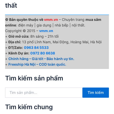
thất
© Bản quyền thuộc về
vmm.vn
– Chuyên trang
mua sắm
online
: điện máy | gia dụng | nhà bếp | nội thất.
Copyright © 2015 –
vmm.vn
+
Giờ mở cửa:
8h sáng – 21h tối
+
Địa chỉ:
13 phố Lĩnh Nam, Mai Động, Hoàng Mai, Hà Nội
+
ĐT/Zalo:
0963 84 5533
+
Kênh Dự án:
0972 80 6638
+
Chính hãng – Giá tốt – Bảo hành uy tín.
+
Freeship Hà Nội – COD toàn quốc.
Tìm kiếm sản phẩm
T
Tìm kiếm
ì
m
k
Tìm kiếm chung
i