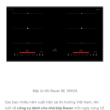
Bếp từ đôi Bauer BE 366SA
Sau bao nhiêu năm xuất hiện tại thị trường Việt Nam, tên
tuổi về
công cụ dành cho nhà bếp Bauer
mỗi ngày củng cố