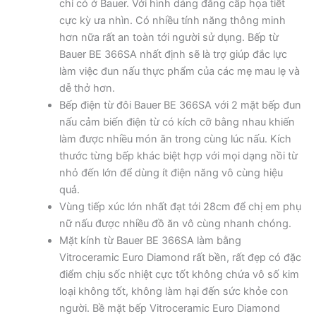
chỉ có ở Bauer. Với hình dáng đẳng cấp họa tiết
cực kỳ ưa nhìn. Có nhiều tính năng thông minh
hơn nữa rất an toàn tới người sử dụng. Bếp từ
Bauer BE 366SA nhất định sẽ là trợ giúp đắc lực
làm việc đun nấu thực phẩm của các mẹ mau lẹ và
dễ thở hơn.
Bếp điện từ đôi Bauer BE 366SA với 2 mặt bếp đun
nấu cảm biến điện từ có kích cỡ bằng nhau khiến
làm được nhiều món ăn trong cùng lúc nấu. Kích
thước từng bếp khác biệt hợp với mọi dạng nồi từ
nhỏ đến lớn để dùng ít điện năng vô cùng hiệu
quả.
Vùng tiếp xúc lớn nhất đạt tới 28cm để chị em phụ
nữ nấu được nhiều đồ ăn vô cùng nhanh chóng.
Mặt kính từ Bauer BE 366SA làm bằng
Vitroceramic Euro Diamond rất bền, rất đẹp có đặc
điểm chịu sốc nhiệt cực tốt không chứa vô số kim
loại không tốt, không làm hại đến sức khỏe con
người. Bề mặt bếp Vitroceramic Euro Diamond