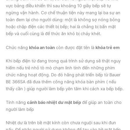
vực bảng điều khiển thì sau khoảng 10 giây bếp sẽ tự
ngừng vận hành. Cơ chế thuận tiện này mang lại ba sự an
toàn đem lại cho người dùng: một là không sợ nóng bỏng
hoặc chập điện các thiết bị bếp; hai là chẳng bị bẩn mặt
bếp và cuối cùng là để thức ăn khó bị cháy khét.
Chức năng
khóa an toàn
còn được đặt tên là
khóa trẻ em
Khi bếp điện từ đang trong quá trình sử dụng sẽ thật nguy
hiểm nếu trẻ nhỏ tò mò chạm linh tinh đến những phím
chức năng hoạt động. Do đó hãng phát triển bếp từ Bauer
BE 366SA đã đưa thêm công năng khóa bàn phím ( nếu
thấy cần ) giúp người làm bếp yên tâm khi cách xa bếp bếp.
Tính năng
cảnh báo nhiệt dư mặt bếp
để giúp an toàn cho
người làm bếp
Nhiệt dư là trên bề mặt kính còn chưa nguội sau khi đun
nấu. Để nhắc người sử dụng không để tay vào bề mặt bếp