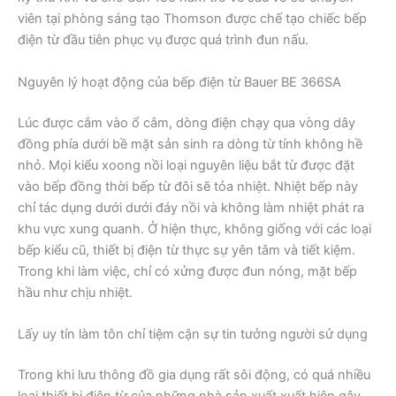
viên tại phòng sáng tạo Thomson được chế tạo chiếc bếp
điện từ đầu tiên phục vụ được quá trình đun nấu.
Nguyên lý hoạt động của bếp điện từ Bauer BE 366SA
Lúc được cắm vào ổ cắm, dòng điện chạy qua vòng dây
đồng phía dưới bề mặt sản sinh ra dòng từ tính không hề
nhỏ. Mọi kiểu xoong nồi loại nguyên liệu bắt từ được đặt
vào bếp đồng thời bếp từ đôi sẽ tỏa nhiệt. Nhiệt bếp này
chỉ tác dụng dưới dưới đáy nồi và không làm nhiệt phát ra
khu vực xung quanh. Ở hiện thực, không giống với các loại
bếp kiểu cũ, thiết bị điện từ thực sự yên tâm và tiết kiệm.
Trong khi làm việc, chỉ có xửng được đun nóng, mặt bếp
hầu như chịu nhiệt.
Lấy uy tín làm tôn chỉ tiệm cận sự tin tưởng người sử dụng
Trong khi lưu thông đồ gia dụng rất sôi động, có quá nhiều
loại thiết bị điện từ của những nhà sản xuất xuất hiện gây