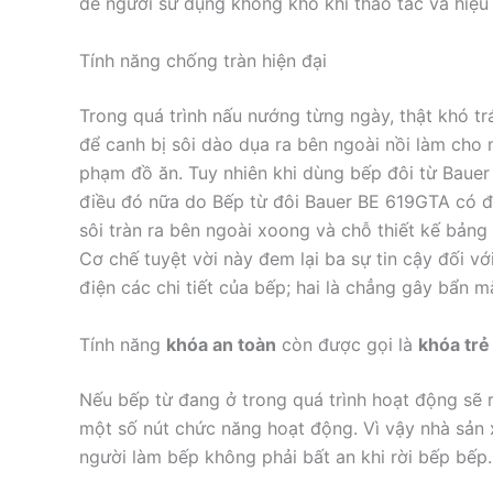
để người sử dụng không khó khi thao tác và hiệu
Tính năng chống tràn hiện đại
Trong quá trình nấu nướng từng ngày, thật khó t
để canh bị sôi dào dụa ra bên ngoài nồi làm cho 
phạm đồ ăn. Tuy nhiên khi dùng bếp đôi từ Bauer
điều đó nữa do Bếp từ đôi Bauer BE 619GTA có đặ
sôi tràn ra bên ngoài xoong và chỗ thiết kế bảng 
Cơ chế tuyệt vời này đem lại ba sự tin cậy đối v
điện các chi tiết của bếp; hai là chẳng gây bẩn 
Tính năng
khóa an toàn
còn được gọi là
khóa tr
Nếu bếp từ đang ở trong quá trình hoạt động sẽ r
một số nút chức năng hoạt động. Vì vậy nhà sản 
người làm bếp không phải bất an khi rời bếp bếp.