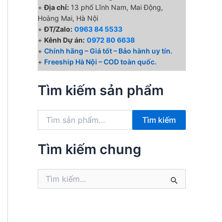
+
Địa chỉ:
13 phố Lĩnh Nam, Mai Động,
Hoàng Mai, Hà Nội
+
ĐT/Zalo:
0963 84 5533
+
Kênh Dự án:
0972 80 6638
+
Chính hãng – Giá tốt – Bảo hành uy tín.
+
Freeship Hà Nội – COD toàn quốc.
Tìm kiếm sản phẩm
T
Tìm kiếm
ì
m
k
Tìm kiếm chung
i
ế
T
m
ì
:
m
k
i