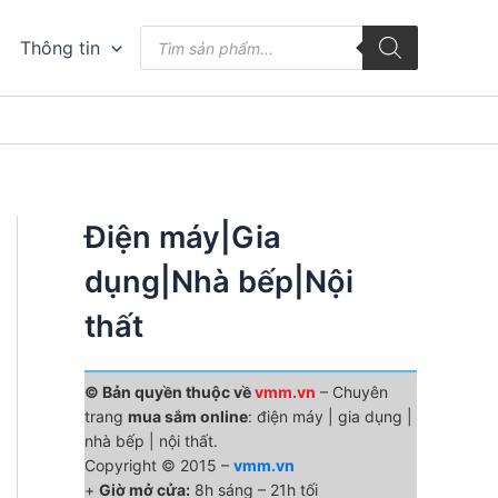
Tìm
Thông tin
kiếm
sản
phẩm
Điện máy|Gia
dụng|Nhà bếp|Nội
thất
© Bản quyền thuộc về
vmm.vn
– Chuyên
trang
mua sắm online
: điện máy | gia dụng |
nhà bếp | nội thất.
Copyright © 2015 –
vmm.vn
+
Giờ mở cửa:
8h sáng – 21h tối