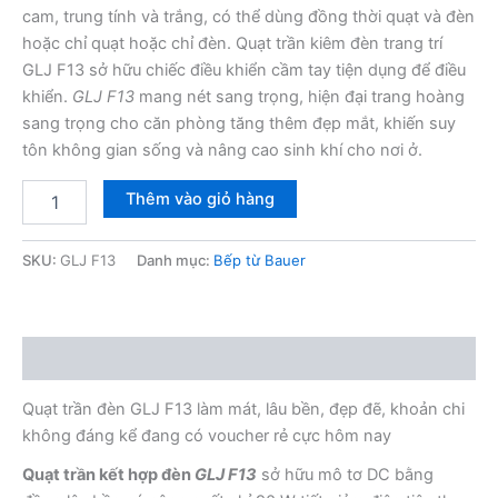
cam, trung tính và trắng, có thể dùng đồng thời quạt và đèn
hoặc chỉ quạt hoặc chỉ đèn. Quạt trần kiêm đèn trang trí
GLJ F13 sở hữu chiếc điều khiển cầm tay tiện dụng để điều
khiển.
GLJ F13
mang nét sang trọng, hiện đại trang hoàng
sang trọng cho căn phòng tăng thêm đẹp mắt, khiến suy
tôn không gian sống và nâng cao sinh khí cho nơi ở.
Quạt
Thêm vào giỏ hàng
trần
đèn
GLJ
SKU:
GLJ F13
Danh mục:
Bếp từ Bauer
F13
số
lượng
Mô tả
Quạt trần đèn GLJ F13 làm mát, lâu bền, đẹp đẽ, khoản chi
không đáng kể đang có voucher rẻ cực hôm nay
Quạt trần kết hợp đèn
GLJ F13
sở hữu mô tơ DC bằng