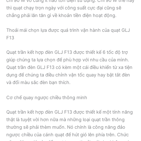
chỉ 90 W vô cùng ít hao tổn điện sử dụng. Chỉ 90 W thế này
thì quạt chạy trọn ngày với công suất cực đại cũng sẽ
chẳng phải lăn tăn gì về khoản tiền điện hoạt động.
Thoải mái chọn lựa được quá trình vận hành của quạt GLJ
F13
Quạt trần kết hợp đèn GLJ F13 được thiết kế 6 tốc độ trợ
giúp chúng ta lựa chọn để phù hợp với nhu cầu của mình.
Quạt trần đèn GLJ F13 có kèm một cái điều khiển từ xa tiện
dụng để chúng ta điều chỉnh vận tốc quay hay bật tắt đèn
và đổi màu sắc đèn bạn thích.
Cơ chế quay ngược chiều thông minh
Quạt trần kết hợp đèn GLJ F13 được thiết kế một tính năng
thật là tuyệt vời hơn nữa mà những loại quạt trần thông
thường sẽ phải thèm muốn. Nó chính là công năng đảo
ngược chiều của cánh quạt để hút gió lên phía trên. Chức