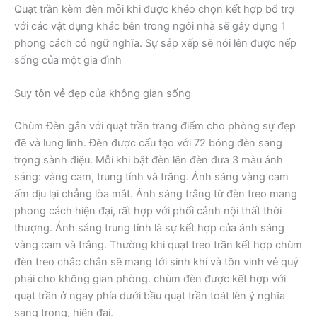
Quạt trần kèm đèn mỗi khi được khéo chọn kết hợp bổ trợ
với các vật dụng khác bên trong ngôi nhà sẽ gây dựng 1
phong cách có ngữ nghĩa. Sự sắp xếp sẽ nói lên được nếp
sống của một gia đình
Suy tôn vẻ đẹp của không gian sống
Chùm Đèn gắn với quạt trần trang điểm cho phòng sự đẹp
đẽ và lung linh. Đèn được cấu tạo với 72 bóng đèn sang
trọng sành điệu. Mỗi khi bật đèn lên đèn đưa 3 màu ánh
sáng: vàng cam, trung tính và trắng. Ánh sáng vàng cam
ấm dịu lại chẳng lòa mắt. Ánh sáng trắng từ đèn treo mang
phong cách hiện đại, rất hợp với phối cảnh nội thất thời
thượng. Ánh sáng trung tính là sự kết hợp của ánh sáng
vàng cam và trắng. Thường khi quạt treo trần kết hợp chùm
đèn treo chắc chắn sẽ mang tới sinh khí và tôn vinh vẻ quý
phái cho không gian phòng. chùm đèn được kết hợp với
quạt trần ở ngay phía dưới bầu quạt trần toát lên ý nghĩa
sang trọng, hiện đại.