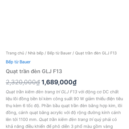
Trang chủ
/
Nhà bếp
/
Bếp từ Bauer
/ Quạt trần đèn GLJ F13
Bếp từ Bauer
Quạt trần đèn GLJ F13
Giá
Giá
2,320,000
₫
1,689,000
₫
gốc
hiện
Quạt trần kiêm đèn trang trí GLJ F13
với động cơ DC chất
liệu lõi đồng bền bỉ kèm công suất 90 W giảm thiểu điện tiêu
là:
tại
thụ kèm 6 tốc độ. Phần bầu quạt trần đèn bằng hợp kim, lõi
2,320,000₫.
là:
đồng, cánh quạt bằng acrylic với độ rộng đường kính cánh
lên tới 1100 mm.
Quạt trần kiêm đèn trang trí
quý phái có
1,689,000₫.
khả năng điều khiển để phô diễn 3 phổ màu gồm vàng