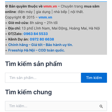
© Bản quyền thuộc về
vmm.vn
– Chuyên trang
mua sắm
online
: điện máy | gia dụng | nhà bếp | nội thất.
Copyright © 2015 –
vmm.vn
+
Giờ mở cửa:
8h sáng – 21h tối
+
Địa chỉ:
13 phố Lĩnh Nam, Mai Động, Hoàng Mai, Hà Nội
+
ĐT/Zalo:
0963 84 5533
+
Kênh Dự án:
0972 80 6638
+
Chính hãng – Giá tốt – Bảo hành uy tín.
+
Freeship Hà Nội – COD toàn quốc.
Tìm kiếm sản phẩm
T
Tìm kiếm
ì
m
k
Tìm kiếm chung
i
ế
T
m
ì
: