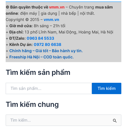
© Bản quyền thuộc về
vmm.vn
– Chuyên trang
mua sắm
online
: điện máy | gia dụng | nhà bếp | nội thất.
Copyright © 2015 –
vmm.vn
+
Giờ mở cửa:
8h sáng – 21h tối
+
Địa chỉ:
13 phố Lĩnh Nam, Mai Động, Hoàng Mai, Hà Nội
+
ĐT/Zalo:
0963 84 5533
+
Kênh Dự án:
0972 80 6638
+
Chính hãng – Giá tốt – Bảo hành uy tín.
+
Freeship Hà Nội – COD toàn quốc.
Tìm kiếm sản phẩm
T
Tìm kiếm
ì
m
k
Tìm kiếm chung
i
ế
T
m
ì
: