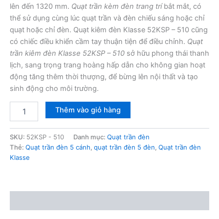
lên đến 1320 mm.
Quạt trần kèm đèn trang trí
bắt mắt, có
thể sử dụng cùng lúc quạt trần và đèn chiếu sáng hoặc chỉ
quạt hoặc chỉ đèn. Quạt kiêm đèn Klasse 52KSP – 510 cũng
có chiếc điều khiển cầm tay thuận tiện để điều chỉnh.
Quạt
trần kiêm đèn Klasse 52KSP – 510
sở hữu phong thái thanh
lịch, sang trọng trang hoàng hấp dẫn cho không gian hoạt
động tăng thêm thời thượng, để bừng lên nội thất và tạo
sinh động cho môi trường.
Quạt
Thêm vào giỏ hàng
trần
đèn
Klasse
SKU:
52KSP - 510
Danh mục:
Quạt trần đèn
52KSP
Thẻ:
Quạt trần đèn 5 cánh
,
quạt trần đèn 5 đèn
,
Quạt trần đèn
-
Klasse
510
số
lượng
Mô tả