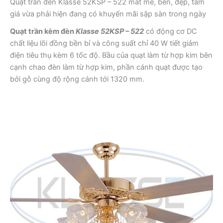
Quạt trần đèn Klasse 52KSP – 522 mát mẻ, bền, đẹp, tầm
giá vừa phải hiện đang có khuyến mãi sập sàn trong ngày
Quạt trần kèm đèn
Klasse 52KSP – 522
có động cơ DC
chất liệu lõi đồng bền bỉ và công suất chỉ 40 W tiết giảm
điện tiêu thụ kèm 6 tốc độ. Bầu của quạt làm từ hợp kim bên
cạnh chao đèn làm từ hợp kim, phần cánh quạt được tạo
bởi gỗ cùng độ rộng cánh tới 1320 mm.