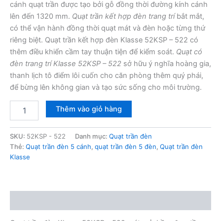
cánh quạt trần được tạo bởi gỗ đồng thời đường kính cánh
lên đến 1320 mm.
Quạt trần kết hợp đèn trang trí
bắt mắt,
có thể vận hành đồng thời quạt mát và đèn hoặc từng thứ
riêng biệt. Quạt trần kết hợp đèn Klasse 52KSP – 522 có
thêm điều khiển cầm tay thuận tiện để kiểm soát.
Quạt có
đèn trang trí Klasse 52KSP – 522
sở hữu ý nghĩa hoàng gia,
thanh lịch tô điểm lôi cuốn cho căn phòng thêm quý phái,
để bừng lên không gian và tạo sức sống cho môi trường.
Quạt
Thêm vào giỏ hàng
trần
đèn
Klasse
SKU:
52KSP - 522
Danh mục:
Quạt trần đèn
52KSP
Thẻ:
Quạt trần đèn 5 cánh
,
quạt trần đèn 5 đèn
,
Quạt trần đèn
-
Klasse
522
số
lượng
Mô tả