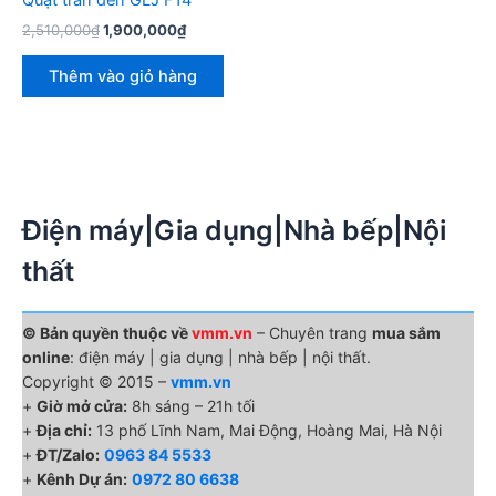
Giá
Giá
2,510,000
₫
1,900,000
₫
gốc
hiện
là:
tại
Thêm vào giỏ hàng
2,510,000₫.
là:
1,900,000₫.
Điện máy|Gia dụng|Nhà bếp|Nội
thất
© Bản quyền thuộc về
vmm.vn
– Chuyên trang
mua sắm
online
: điện máy | gia dụng | nhà bếp | nội thất.
Copyright © 2015 –
vmm.vn
+
Giờ mở cửa:
8h sáng – 21h tối
+
Địa chỉ:
13 phố Lĩnh Nam, Mai Động, Hoàng Mai, Hà Nội
+
ĐT/Zalo:
0963 84 5533
+
Kênh Dự án:
0972 80 6638