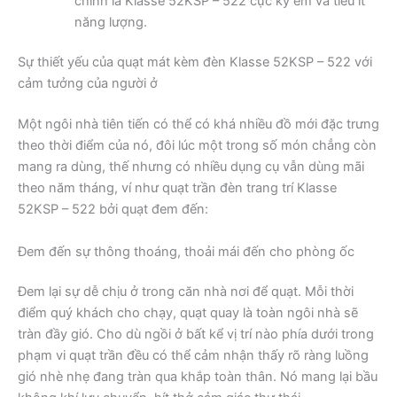
chính là Klasse 52KSP – 522 cực kỳ êm và tiêu ít
năng lượng.
Sự thiết yếu của quạt mát kèm đèn Klasse 52KSP – 522 với
cảm tưởng của người ở
Một ngôi nhà tiên tiến có thể có khá nhiều đồ mới đặc trưng
theo thời điểm của nó, đôi lúc một trong số món chẳng còn
mang ra dùng, thế nhưng có nhiều dụng cụ vẫn dùng mãi
theo năm tháng, ví như quạt trần đèn trang trí Klasse
52KSP – 522 bởi quạt đem đến:
Đem đến sự thông thoáng, thoải mái đến cho phòng ốc
Đem lại sự dễ chịu ở trong căn nhà nơi để quạt. Mỗi thời
điểm quý khách cho chạy, quạt quay là toàn ngôi nhà sẽ
tràn đầy gió. Cho dù ngồi ở bất kể vị trí nào phía dưới trong
phạm vi quạt trần đều có thể cảm nhận thấy rõ ràng luồng
gió nhè nhẹ đang tràn qua khắp toàn thân. Nó mang lại bầu