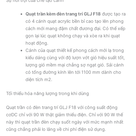
Sự nổi trội của chế tạo cánh
Quạt trần kèm đèn trang trí GLJ F18
được tạo ra
có 4 cánh quạt acrylic bền bỉ cao tạo lên phong
cách mới mang đậm chất đương đại. Có thể xếp
gọn lại lúc quạt không chạy và xòe ra khi quạt
hoạt động.
Cánh của quạt thiết kế phong cách mới lạ trong
kiểu dáng cùng với độ lượn vớt gió hiệu suất tốt,
lượng gió mềm mại chẳng sợ ngạt gió. Sải cánh
có tổng đường kính lên tới 1100 mm dành cho
diện tích m2.
Tối thiểu hóa năng lượng trong khi dùng
Quạt trần có đèn trang trí GLJ F18 với công suất động
cơDC chỉ với 90 W thật giảm thiểu điện. Chỉ với 90 W thế
này thì quạt trần đèn chạy suốt ngày với mức mạnh nhất
cũng chẳng phải lo lắng về chi phí điện sử dụng.