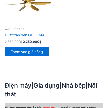
Quạt trần đèn
Quạt trần đèn GLJ F34A
Giá
Giá
2,850,000
₫
2,250,000
₫
gốc
hiện
là:
tại
Thêm vào giỏ hàng
2,850,000₫.
là:
2,250,000₫.
Điện máy|Gia dụng|Nhà bếp|Nội
thất
© Bản quyền thuộc về
vmm.vn
– Chuyên trang
mua sắm