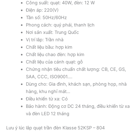
Công suất: quạt: 40W, đèn: 12 W
Điện áp: 220(V)
Tần số: 50Hz/60Hz
Phong cách: quý phái, thanh lịch
Nơi sản xuất: Trung Quốc
Vị trí lắp: Trần nhà
Chất liệu bầu: hợp kim
Chất liệu chao đèn: hợp kim
Chất liệu của cánh quạt: gỗ
Chứng nhận tiêu chuẩn chất lượng: CB, CE, GS,
SAA, CCC, ISO9001….
Dùng cho: Gia đình, khách sạn, phòng họp, nhà
hàng, khu nghỉ mát…
Điều khiển từ xa: Có
Bảo hành: Động cơ DC 24 tháng, điều khiển từ xa
và đèn LED 12 tháng
Lưu ý lúc lắp quạt trần đèn Klasse 52KSP – 804