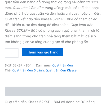
quạt trần đèn bằng gỗ đồng thời độ rộng sải cánh tới 1320
mm.
Quạt trần kiêm đèn trang trí
đẹp mắt, có thể cho hoạt
động phối hợp quạt trần và đèn hoặc chỉ quạt hoặc chỉ đèn.
Quạt trần kết hợp đèn Klasse 52KSP – 804 có thêm chiếc
điều khiển từ xa tiện dụng để điều chỉnh.
Quạt kèm đèn
Klasse 52KSP – 804
có phong cách quý phái, thanh lịch tô
điểm sang trọng cho trần nhà tăng thêm bắt mắt, để suy
tôn không gian và tăng cường rực rỡ cho phòng ốc.
Quạt
Thêm vào giỏ hàng
trần
đèn
Klasse
SKU:
52KSP - 804
Danh mục:
Quạt trần đèn
52KSP
Thẻ:
Quạt trần đèn 5 cánh
,
Quạt trần đèn Klasse
-
804
số
lượng
Mô tả
Quạt trần đèn Klasse 52KSP – 804 có động cơ DC bằng