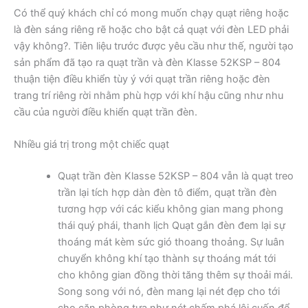
Có thể quý khách chỉ có mong muốn chạy quạt riêng hoặc
là đèn sáng riêng rẽ hoặc cho bật cả quạt với đèn LED phải
vậy không?. Tiên liệu trước được yêu cầu như thế, người tạo
sản phẩm đã tạo ra quạt trần và đèn Klasse 52KSP – 804
thuận tiện điều khiển tùy ý với quạt trần riêng hoặc đèn
trang trí riêng rời nhằm phù hợp với khí hậu cũng như nhu
cầu của người điều khiển quạt trần đèn.
Nhiều giá trị trong một chiếc quạt
Quạt trần đèn Klasse 52KSP – 804 vẫn là quạt treo
trần lại tích hợp dàn đèn tô điểm, quạt trần đèn
tương hợp với các kiểu không gian mang phong
thái quý phái, thanh lịch Quạt gắn đèn đem lại sự
thoáng mát kèm sức gió thoang thoảng. Sự luân
chuyển không khí tạo thành sự thoáng mát tới
cho không gian đồng thời tăng thêm sự thoải mái.
Song song với nó, đèn mang lại nét đẹp cho tới
cho căn phòng tựa như nét chấm phá lôi cuốn để