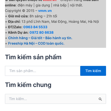
online
: điện máy | gia dụng | nhà bếp | nội thất.
Copyright © 2015 –
vmm.vn
+
Giờ mở cửa:
8h sáng – 21h tối
+
Địa chỉ:
13 phố Lĩnh Nam, Mai Động, Hoàng Mai, Hà Nội
+
ĐT/Zalo:
0963 84 5533
+
Kênh Dự án:
0972 80 6638
+
Chính hãng – Giá tốt – Bảo hành uy tín.
+
Freeship Hà Nội – COD toàn quốc.
Tìm kiếm sản phẩm
T
Tìm kiếm
ì
m
k
Tìm kiếm chung
i
ế
T
m
ì
:
m
k