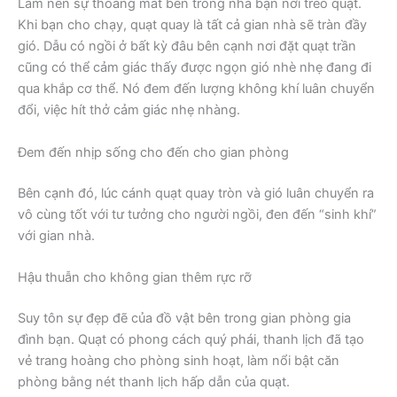
Làm nên sự thoáng mát bên trong nhà bạn nơi treo quạt.
Khi bạn cho chạy, quạt quay là tất cả gian nhà sẽ tràn đầy
gió. Dẫu có ngồi ở bất kỳ đâu bên cạnh nơi đặt quạt trần
cũng có thể cảm giác thấy được ngọn gió nhè nhẹ đang đi
qua khắp cơ thể. Nó đem đến lượng không khí luân chuyển
đổi, việc hít thở cảm giác nhẹ nhàng.
Đem đến nhịp sống cho đến cho gian phòng
Bên cạnh đó, lúc cánh quạt quay tròn và gió luân chuyển ra
vô cùng tốt với tư tưởng cho người ngồi, đen đến “sinh khí”
với gian nhà.
Hậu thuẫn cho không gian thêm rực rỡ
Suy tôn sự đẹp đẽ của đồ vật bên trong gian phòng gia
đình bạn. Quạt có phong cách quý phái, thanh lịch đã tạo
vẻ trang hoàng cho phòng sinh hoạt, làm nổi bật căn
phòng bằng nét thanh lịch hấp dẫn của quạt.