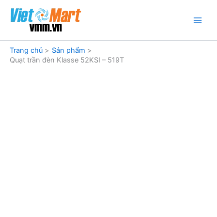
Nhảy
tới
nội
dung
Trang chủ
Sản phẩm
Quạt trần đèn Klasse 52KSI – 519T