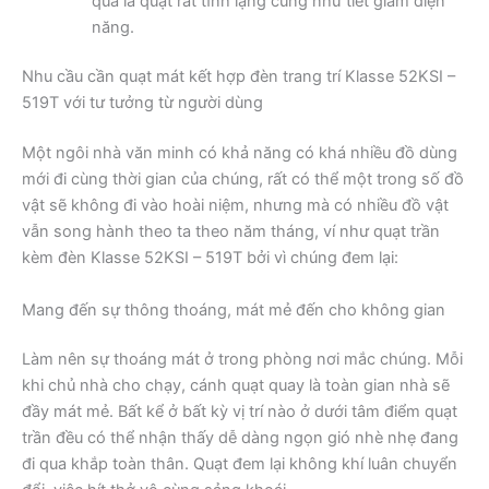
quả là quạt rất tĩnh lặng cũng như tiết giảm điện
năng.
Nhu cầu cần quạt mát kết hợp đèn trang trí Klasse 52KSI –
519T với tư tưởng từ người dùng
Một ngôi nhà văn minh có khả năng có khá nhiều đồ dùng
mới đi cùng thời gian của chúng, rất có thể một trong số đồ
vật sẽ không đi vào hoài niệm, nhưng mà có nhiều đồ vật
vẫn song hành theo ta theo năm tháng, ví như quạt trần
kèm đèn Klasse 52KSI – 519T bởi vì chúng đem lại:
Mang đến sự thông thoáng, mát mẻ đến cho không gian
Làm nên sự thoáng mát ở trong phòng nơi mắc chúng. Mỗi
khi chủ nhà cho chạy, cánh quạt quay là toàn gian nhà sẽ
đầy mát mẻ. Bất kể ở bất kỳ vị trí nào ở dưới tâm điểm quạt
trần đều có thể nhận thấy dễ dàng ngọn gió nhè nhẹ đang
đi qua khắp toàn thân. Quạt đem lại không khí luân chuyển