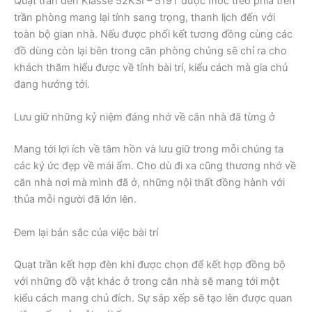
Quạt trần đèn Klasse 52KSI – 519T được móc treo phía trên
trần phòng mang lại tính sang trọng, thanh lịch đến với
toàn bộ gian nhà. Nếu được phối kết tương đồng cùng các
đồ dùng còn lại bên trong căn phòng chúng sẽ chỉ ra cho
khách thăm hiểu được về tính bài trí, kiểu cách mà gia chủ
đang hướng tới.
Lưu giữ những kỷ niệm đáng nhớ về căn nhà đã từng ở
Mang tới lợi ích về tâm hồn và lưu giữ trong mỗi chúng ta
các ký ức đẹp về mái ấm. Cho dù đi xa cũng thương nhớ về
căn nhà nơi mà mình đã ở, những nội thất đồng hành với
thủa mỗi người đã lớn lên.
Đem lại bản sắc của việc bài trí
Quạt trần kết hợp đèn khi được chọn để kết hợp đồng bộ
với những đồ vật khác ở trong căn nhà sẽ mang tới một
kiểu cách mang chủ đích. Sự sắp xếp sẽ tạo lên được quan