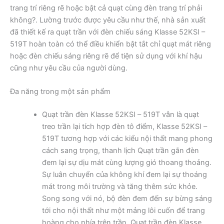
trang trí riêng rẽ hoặc bật cả quạt cùng đèn trang trí phải
không?. Lường trước được yêu cầu như thế, nhà sản xuất
đã thiết kế ra quạt trần với đèn chiếu sáng Klasse 52KSI –
519T hoàn toàn có thể điều khiển bật tắt chỉ quạt mát riêng
hoặc đèn chiếu sáng riêng rẽ để tiện sử dụng với khí hậu
cũng như yêu cầu của người dùng.
Đa năng trong một sản phẩm
Quạt trần đèn Klasse 52KSI – 519T vẫn là quạt
treo trần lại tích hợp đèn tô điểm, Klasse 52KSI –
519T tương hợp với các kiểu nội thất mang phong
cách sang trọng, thanh lịch Quạt trần gắn đèn
đem lại sự dịu mát cùng lượng gió thoang thoảng.
Sự luân chuyển của không khí đem lại sự thoáng
mát trong môi trường và tăng thêm sức khỏe.
Song song với nó, bộ đèn đem đến sự bừng sáng
tới cho nội thất như một mảng lôi cuốn để trang
hoàng cho phía trên trần. Quạt trần đèn Klasse