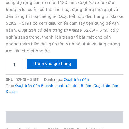
cùng độ rộng cánh lên tới 1420 mm.
Quạt trần kiêm đèn
trang trí
lôi cuốn, có thể cho hoạt động đồng thời quạt và
đèn trang trí hoặc riêng rẽ. Quạt kết hợp đèn trang trí Klasse
52KSI – 519T có kèm điều khiển cầm tay tiện dụng để vận
hành.
Quạt trần có đèn trang trí Klasse 52KSI – 519T
có ý
nghĩa sang trọng, thanh lịch trang trí bắt mắt cho căn
phòng thêm hiện đại, giúp tôn vinh nội thất và tăng cường
tươi tắn cho phòng ốc.
Quạt
Thêm vào giỏ hàng
trần
đèn
Klasse
SKU:
52KSI - 519T
Danh mục:
Quạt trần đèn
52KSI
Thẻ:
Quạt trần đèn 5 cánh
,
quạt trần đèn 5 đèn
,
Quạt trần đèn
-
Klasse
519T
số
lượng
Mô tả