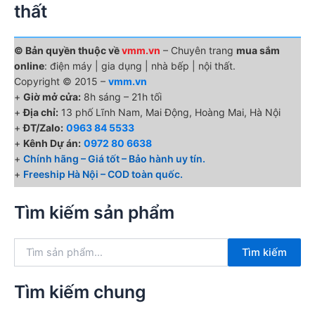
thất
© Bản quyền thuộc về
vmm.vn
– Chuyên trang
mua sắm
online
: điện máy | gia dụng | nhà bếp | nội thất.
Copyright © 2015 –
vmm.vn
+
Giờ mở cửa:
8h sáng – 21h tối
+
Địa chỉ:
13 phố Lĩnh Nam, Mai Động, Hoàng Mai, Hà Nội
+
ĐT/Zalo:
0963 84 5533
+
Kênh Dự án:
0972 80 6638
+
Chính hãng – Giá tốt – Bảo hành uy tín.
+
Freeship Hà Nội – COD toàn quốc.
Tìm kiếm sản phẩm
T
Tìm kiếm
ì
m
k
Tìm kiếm chung
i
ế