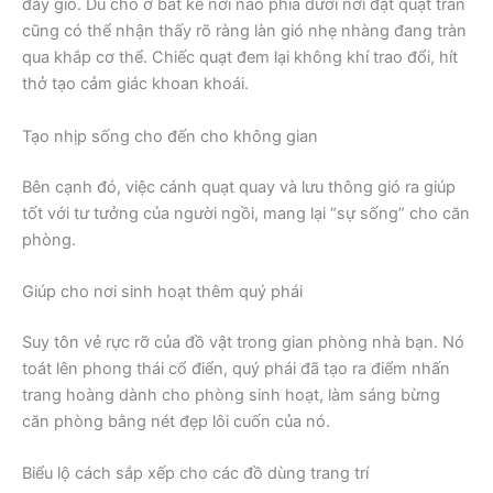
đầy gió. Dù cho ở bất kể nơi nào phía dưới nơi đặt quạt trần
cũng có thể nhận thấy rõ ràng làn gió nhẹ nhàng đang tràn
qua khắp cơ thể. Chiếc quạt đem lại không khí trao đổi, hít
thở tạo cảm giác khoan khoái.
Tạo nhịp sống cho đến cho không gian
Bên cạnh đó, việc cánh quạt quay và lưu thông gió ra giúp
tốt với tư tưởng của người ngồi, mang lại “sự sống” cho căn
phòng.
Giúp cho nơi sinh hoạt thêm quý phái
Suy tôn vẻ rực rỡ của đồ vật trong gian phòng nhà bạn. Nó
toát lên phong thái cổ điển, quý phái đã tạo ra điểm nhấn
trang hoàng dành cho phòng sinh hoạt, làm sáng bừng
căn phòng bằng nét đẹp lôi cuốn của nó.
Biểu lộ cách sắp xếp cho các đồ dùng trang trí