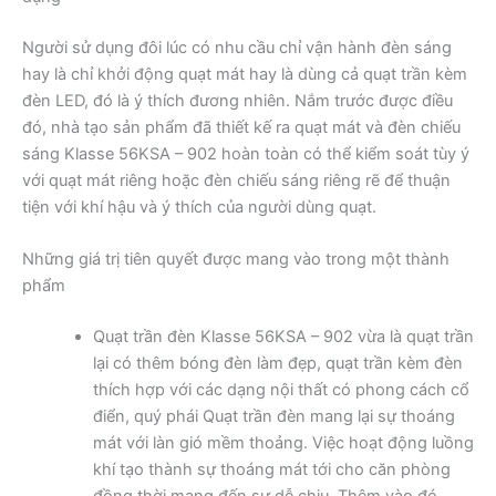
Người sử dụng đôi lúc có nhu cầu chỉ vận hành đèn sáng
hay là chỉ khởi động quạt mát hay là dùng cả quạt trần kèm
đèn LED, đó là ý thích đương nhiên. Nắm trước được điều
đó, nhà tạo sản phẩm đã thiết kế ra quạt mát và đèn chiếu
sáng Klasse 56KSA – 902 hoàn toàn có thể kiểm soát tùy ý
với quạt mát riêng hoặc đèn chiếu sáng riêng rẽ để thuận
tiện với khí hậu và ý thích của người dùng quạt.
Những giá trị tiên quyết được mang vào trong một thành
phẩm
Quạt trần đèn Klasse 56KSA – 902 vừa là quạt trần
lại có thêm bóng đèn làm đẹp, quạt trần kèm đèn
thích hợp với các dạng nội thất có phong cách cổ
điển, quý phái Quạt trần đèn mang lại sự thoáng
mát với làn gió mềm thoảng. Việc hoạt động luồng
khí tạo thành sự thoáng mát tới cho căn phòng
đồng thời mang đến sự dễ chịu. Thêm vào đó,