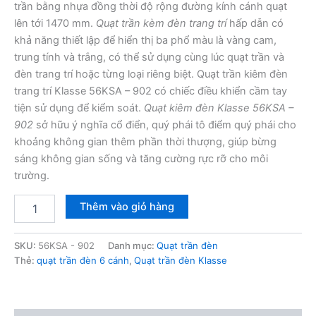
trần bằng nhựa đồng thời độ rộng đường kính cánh quạt
lên tới 1470 mm.
Quạt trần kèm đèn trang trí
hấp dẫn có
khả năng thiết lập để hiển thị ba phổ màu là vàng cam,
trung tính và trắng, có thể sử dụng cùng lúc quạt trần và
đèn trang trí hoặc từng loại riêng biệt. Quạt trần kiêm đèn
trang trí Klasse 56KSA – 902 có chiếc điều khiển cầm tay
tiện sử dụng để kiểm soát.
Quạt kiêm đèn Klasse 56KSA –
902
sở hữu ý nghĩa cổ điển, quý phái tô điểm quý phái cho
khoảng không gian thêm phần thời thượng, giúp bừng
sáng không gian sống và tăng cường rực rỡ cho môi
trường.
Quạt
Thêm vào giỏ hàng
trần
đèn
Klasse
SKU:
56KSA - 902
Danh mục:
Quạt trần đèn
56KSA
Thẻ:
quạt trần đèn 6 cánh
,
Quạt trần đèn Klasse
-
902
số
lượng