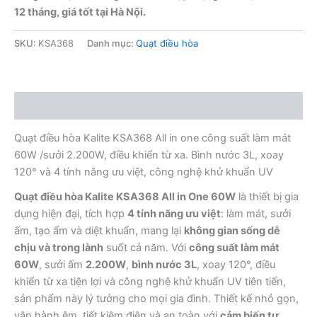
12 tháng, giá tốt tại Hà Nội.
SKU:
KSA368
Danh mục:
Quạt điều hòa
Mô tả
Quạt điều hòa Kalite KSA368 All in one công suất làm mát
60W /sưởi 2.200W, điều khiển từ xa. Bình nước 3L, xoay
120° và 4 tính năng ưu việt, công nghệ khử khuẩn UV
Quạt điều hòa Kalite KSA368 All in One 60W
là thiết bị gia
dụng hiện đại, tích hợp
4 tính năng ưu việt
: làm mát, sưởi
ấm, tạo ẩm và diệt khuẩn, mang lại
không gian sống dễ
chịu và trong lành
suốt cả năm. Với
công suất làm mát
60W
, sưởi ấm
2.200W
,
bình nước 3L
, xoay 120°, điều
khiển từ xa tiện lợi và công nghệ khử khuẩn UV tiên tiến,
sản phẩm này lý tưởng cho mọi gia đình. Thiết kế nhỏ gọn,
vận hành êm, tiết kiệm điện và an toàn với
cảm biến tự