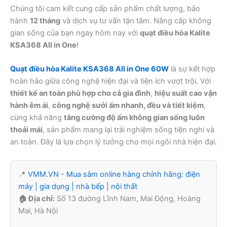
Chúng tôi cam kết cung cấp sản phẩm chất lượng, bảo
hành
12 tháng
và dịch vụ tư vấn tận tâm. Nâng cấp không
gian sống của bạn ngay hôm nay với
quạt điều hòa Kalite
KSA368 All in One
!
Quạt điều hòa Kalite KSA368 All in One 60W
là sự kết hợp
hoàn hảo giữa công nghệ hiện đại và tiện ích vượt trội. Với
thiết kế an toàn phù hợp cho cả gia đình
,
hiệu suất cao vận
hành êm ái
,
công nghệ sưởi ấm nhanh, đều và tiết kiệm
,
cùng khả năng
tăng cường độ ẩm không gian sống luôn
thoải mái
, sản phẩm mang lại trải nghiệm sống tiện nghi và
an toàn. Đây là lựa chọn lý tưởng cho mọi ngôi nhà hiện đại.
📍
VMM.VN - Mua sắm online hàng chính hãng: điện
máy | gia dụng | nhà bếp | nội thất
🏠 Địa chỉ:
Số 13 đường Lĩnh Nam, Mai Động, Hoàng
Mai, Hà Nội