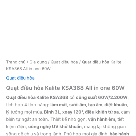
Trang chủ
/
Gia dụng
/
Quạt điều hòa
/ Quạt điều hòa Kalite
KSA368 All in one 60W
Quạt điều hòa
Quạt điều hòa Kalite KSA368 All in one 60W
Quạt điều hòa Kalite KSA368
có
công suất 60W/2.200W
,
tích hợp 4 tính năng:
làm mát, sưởi ấm, tạo ẩm, diệt khuẩn
,
lý tưởng mọi mùa.
Bình 3L, xoay 120°, điều khiển từ xa
, cảm
biến tự ngắt an toàn. Thiết kế nhỏ gọn,
vận hành êm
, tiết
kiệm điện,
công nghệ UV khử khuẩn,
mang lại không gian
sống dễ chịu và trong lành. Phù hợp mọi gia đình,
bảo hành