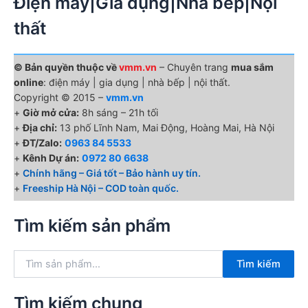
Điện máy|Gia dụng|Nhà bếp|Nội
thất
© Bản quyền thuộc về
vmm.vn
– Chuyên trang
mua sắm
online
: điện máy | gia dụng | nhà bếp | nội thất.
Copyright © 2015 –
vmm.vn
+
Giờ mở cửa:
8h sáng – 21h tối
+
Địa chỉ:
13 phố Lĩnh Nam, Mai Động, Hoàng Mai, Hà Nội
+
ĐT/Zalo:
0963 84 5533
+
Kênh Dự án:
0972 80 6638
+
Chính hãng – Giá tốt – Bảo hành uy tín.
+
Freeship Hà Nội – COD toàn quốc.
Tìm kiếm sản phẩm
T
Tìm kiếm
ì
m
k
Tìm kiếm chung