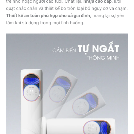
trẻ nhỏ hoặc người cao tuổi. Chất liệu
nhựa cao cấp
, lưới
quạt chắc chắn và thiết kế bo tròn loại bỏ nguy cơ va chạm.
Thiết kế an toàn phù hợp cho cả gia đình
, mang lại sự yên
tâm khi sử dụng trong mọi tình huống.