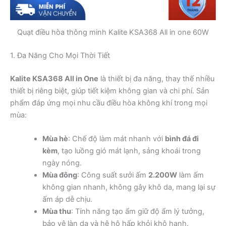
Quạt điều hòa thông minh Kalite KSA368 All in one 60W
1. Đa Năng Cho Mọi Thời Tiết
Kalite KSA368 All in One
là thiết bị đa năng, thay thế nhiều
thiết bị riêng biệt, giúp tiết kiệm không gian và chi phí. Sản
phẩm đáp ứng mọi nhu cầu điều hòa không khí trong mọi
mùa:
Mùa hè
: Chế độ làm mát nhanh với
bình đá đi
kèm
, tạo luồng gió mát lạnh, sảng khoái trong
ngày nóng.
Mùa đông
: Công suất sưởi ấm
2.200W
làm ấm
không gian nhanh, không gây khô da, mang lại sự
ấm áp dễ chịu.
Mùa thu
: Tính năng tạo ẩm giữ độ ẩm lý tưởng,
bảo vệ làn da và hệ hô hấp khỏi khô hanh.