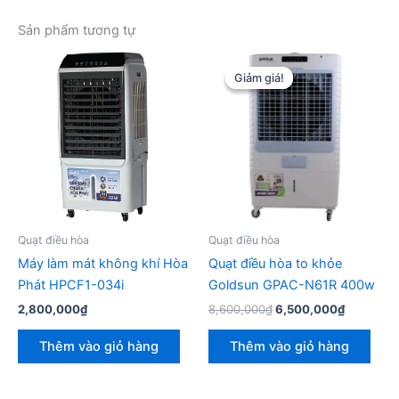
Sản phẩm tương tự
Giảm giá!
Giảm giá!
Quạt điều hòa
Quạt điều hòa
Máy làm mát không khí Hòa
Quạt điều hòa to khỏe
Phát HPCF1-034i
Goldsun GPAC-N61R 400w
Giá
Giá
2,800,000
₫
8,600,000
₫
6,500,000
₫
gốc
hiện
là:
tại
Thêm vào giỏ hàng
Thêm vào giỏ hàng
8,600,000₫.
là:
6,500,00