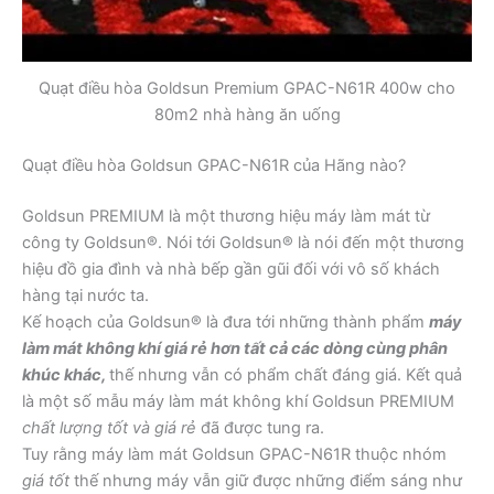
Quạt điều hòa Goldsun Premium GPAC-N61R 400w cho
80m2 nhà hàng ăn uống
Quạt điều hòa Goldsun GPAC-N61R của Hãng nào?
Goldsun PREMIUM là một thương hiệu máy làm mát từ
công ty Goldsun®. Nói tới Goldsun® là nói đến một thương
hiệu đồ gia đình và nhà bếp gần gũi đối với vô số khách
hàng tại nước ta.
Kế hoạch của Goldsun® là đưa tới những thành phẩm
máy
làm mát không khí giá rẻ hơn tất cả các dòng cùng phân
khúc khác,
thế nhưng vẫn có phẩm chất đáng giá. Kết quả
là một số mẫu máy làm mát không khí Goldsun PREMIUM
chất lượng tốt
và giá rẻ
đã được tung ra.
Tuy rằng máy làm mát Goldsun GPAC-N61R thuộc nhóm
giá tốt
thế nhưng máy vẫn giữ được những điểm sáng như