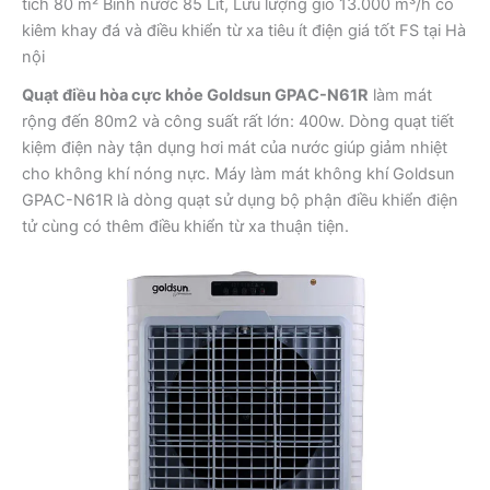
tích 80 m² Bình nước 85 Lít, Lưu lượng gió 13.000 m³/h có
kiêm khay đá và điều khiển từ xa tiêu ít điện giá tốt FS tại Hà
nội
Quạt điều hòa cực khỏe Goldsun GPAC-N61R
làm mát
rộng đến 80m2 và công suất rất lớn: 400w. Dòng quạt tiết
kiệm điện này tận dụng hơi mát của nước giúp giảm nhiệt
cho không khí nóng nực. Máy làm mát không khí Goldsun
GPAC-N61R là dòng quạt sử dụng bộ phận điều khiển điện
tử cùng có thêm điều khiển từ xa thuận tiện.