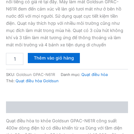
8,600,000₫.
là:
nổi tiếng có giá rẻ tại đây. Máy làm mát Goldsun GPAC-
N61R đem đến cảm xúc về làn gió tươi mát như ở bên hồ
6,500,000₫.
nước đối với mọi người. Sử dụng quạt cực tiết kiệm tiền
điện. Quạt này thích hợp với nhiều môi trường cũng như
mục đích làm mát trong mùa hè. Quạt có 3 cửa hút không
khí và 3 tấm làm mát tương ứng để thông thoáng và làm
mát môi trường và 4 bánh xe tiện dụng di chuyển
Quạt
Thêm vào giỏ hàng
điều
hòa
to
SKU:
Goldsun GPAC-N61R
Danh mục:
Quạt điều hòa
khỏe
Thẻ:
Quạt điều hòa Goldsun
Goldsun
GPAC-
N61R
400w
Mô tả
số
lượng
Quạt điều hòa to khỏe Goldsun GPAC-N61R công suất
400w dòng điện tử có điều khiển từ xa Dùng với tầm diện