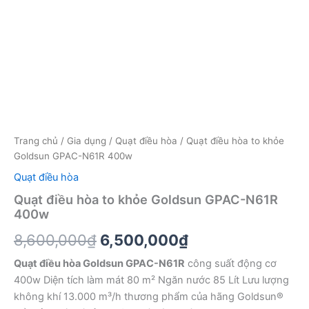
Trang chủ
/
Gia dụng
/
Quạt điều hòa
/ Quạt điều hòa to khỏe
Goldsun GPAC-N61R 400w
Quạt điều hòa
Quạt điều hòa to khỏe Goldsun GPAC-N61R
400w
Giá
Giá
8,600,000
₫
6,500,000
₫
gốc
hiện
Quạt điều hòa Goldsun GPAC-N61R
công suất động cơ
400w Diện tích làm mát 80 m² Ngăn nước 85 Lít Lưu lượng
là:
tại
không khí 13.000 m³/h thương phẩm của hãng Goldsun®