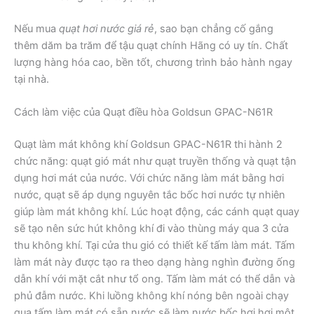
Nếu mua
quạt hơi nước giá rẻ
, sao bạn chẳng cố gắng
thêm dăm ba trăm để tậu quạt chính Hãng có uy tín. Chất
lượng hàng hóa cao, bền tốt, chương trình bảo hành ngay
tại nhà.
Cách làm việc của Quạt điều hòa Goldsun GPAC-N61R
Quạt làm mát không khí Goldsun GPAC-N61R thi hành 2
chức năng: quạt gió mát như quạt truyền thống và quạt tận
dụng hơi mát của nước. Với chức năng làm mát bằng hơi
nước, quạt sẽ áp dụng nguyên tắc bốc hơi nước tự nhiên
giúp làm mát không khí. Lúc hoạt động, các cánh quạt quay
sẽ tạo nên sức hút không khí đi vào thùng máy qua 3 cửa
thu không khí. Tại cửa thu gió có thiết kế tấm làm mát. Tấm
làm mát này được tạo ra theo dạng hàng nghìn đường ống
dẫn khí với mặt cắt như tổ ong. Tấm làm mát có thể dẫn và
phủ đẫm nước. Khi luồng không khí nóng bên ngoài chạy
qua tấm làm mát có sẵn nước sẽ làm nước bốc hơi hơi một