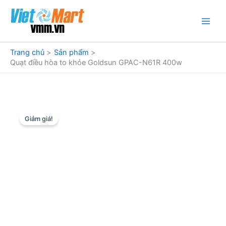
Nhảy
tới
nội
dung
Trang chủ
Sản phẩm
Quạt điều hòa to khỏe Goldsun GPAC-N61R 400w
Giảm giá!