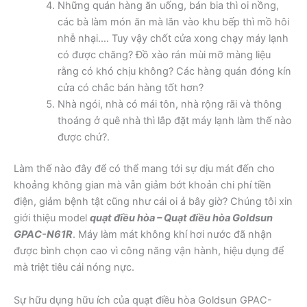
Những quán hàng ăn uống, bán bia thì oi nồng,
các bà làm món ăn mà lăn vào khu bếp thì mồ hôi
nhễ nhại…. Tuy vậy chốt cửa xong chạy máy lạnh
có được chăng? Đồ xào rán mùi mỡ màng liệu
rằng có khó chịu không? Các hàng quán đóng kín
cửa có chắc bán hàng tốt hơn?
Nhà ngói, nhà có mái tôn, nhà rộng rãi và thông
thoáng ở quê nhà thì lắp đặt máy lạnh làm thế nào
được chứ?.
Làm thế nào đây để có thể mang tới sự dịu mát đến cho
khoảng không gian mà vẫn giảm bớt khoản chi phí tiền
điện, giảm bệnh tật cũng như cái oi ả bây giờ? Chúng tôi xin
giới thiệu model
quạt điều hòa – Quạt điều hòa Goldsun
GPAC-N61R
. Máy làm mát không khí hơi nước đã nhận
được bình chọn cao vì công năng vận hành, hiệu dụng để
mà triệt tiêu cái nóng nực.
Sự hữu dụng hữu ích của quạt điều hòa Goldsun GPAC-