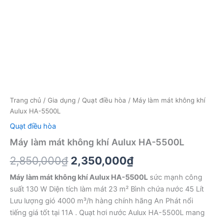
Trang chủ
/
Gia dụng
/
Quạt điều hòa
/ Máy làm mát không khí
Aulux HA-5500L
Quạt điều hòa
Máy làm mát không khí Aulux HA-5500L
Giá
Giá
2,850,000
₫
2,350,000
₫
gốc
hiện
Máy làm mát không khí Aulux HA-5500L
sức mạnh công
suất 130 W Diện tích làm mát 23 m² Bình chứa nước 45 Lít
là:
tại
Lưu lượng gió 4000 m³/h hàng chính hãng An Phát nổi
2,850,000₫.
là:
tiếng giá tốt tại 11A . Quạt hơi nước Aulux HA-5500L mang