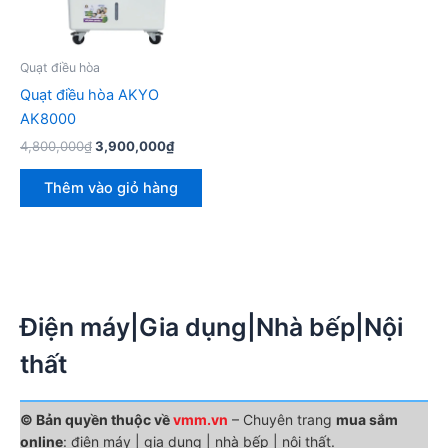
Quạt điều hòa
Quạt điều hòa AKYO
AK8000
Giá
Giá
4,800,000
₫
3,900,000
₫
gốc
hiện
là:
tại
Thêm vào giỏ hàng
4,800,000₫.
là:
3,900,000₫.
Điện máy|Gia dụng|Nhà bếp|Nội
thất
© Bản quyền thuộc về
vmm.vn
– Chuyên trang
mua sắm
online
: điện máy | gia dụng | nhà bếp | nội thất.