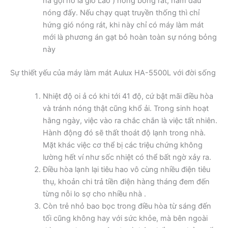
na gọi nó là gió Lào ) nóng bỏng rát, nằm đâu
nóng đấy. Nếu chạy quạt truyền thống thì chỉ
hứng gió nóng rát, khi này chỉ có máy làm mát
mới là phương án gạt bỏ hoàn toàn sự nóng bỏng
này
Sự thiết yếu của máy làm mát Aulux HA-5500L với đời sống
Nhiệt độ oi ả có khi tới 41 độ, cứ bật mãi điều hòa
và tránh nóng thật cũng khổ ải. Trong sinh hoạt
hằng ngày, việc vào ra chắc chắn là việc tất nhiên.
Hành động đó sẽ thất thoát độ lạnh trong nhà.
Mặt khác việc cơ thể bị các triệu chứng không
lường hết ví như sốc nhiệt có thể bất ngờ xảy ra.
Điều hòa lạnh lại tiêu hao vô cùng nhiều điện tiêu
thụ, khoản chi trả tiền điện hàng tháng đem đến
từng nỗi lo sợ cho nhiều nhà .
Còn trẻ nhỏ bao bọc trong điều hòa từ sáng đến
tối cũng không hay với sức khỏe, mà bên ngoài