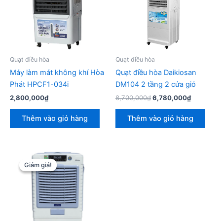
Quạt điều hòa
Quạt điều hòa
Máy làm mát không khí Hòa
Quạt điều hòa Daikiosan
Phát HPCF1-034i
DM104 2 tầng 2 cửa gió
Giá
Giá
2,800,000
₫
8,700,000
₫
6,780,000
₫
gốc
hiện
là:
tại
Thêm vào giỏ hàng
Thêm vào giỏ hàng
8,700,000₫.
là:
6,780,00
Giảm giá!
Giảm giá!