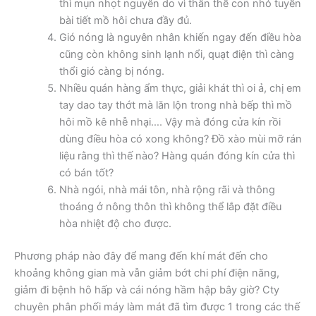
thì mụn nhọt nguyên do vì thân thể con nhỏ tuyến
bài tiết mồ hôi chưa đầy đủ.
Gió nóng là nguyên nhân khiến ngay đến điều hòa
cũng còn không sinh lạnh nổi, quạt điện thì càng
thổi gió càng bị nóng.
Nhiều quán hàng ẩm thực, giải khát thì oi ả, chị em
tay dao tay thớt mà lăn lộn trong nhà bếp thì mồ
hôi mồ kê nhễ nhại…. Vậy mà đóng cửa kín rồi
dùng điều hòa có xong không? Đồ xào mùi mỡ rán
liệu rằng thì thế nào? Hàng quán đóng kín cửa thì
có bán tốt?
Nhà ngói, nhà mái tôn, nhà rộng rãi và thông
thoáng ở nông thôn thì không thể lắp đặt điều
hòa nhiệt độ cho được.
Phương pháp nào đây để mang đến khí mát đến cho
khoảng không gian mà vẫn giảm bớt chi phí điện năng,
giảm đi bệnh hô hấp và cái nóng hầm hập bây giờ? Cty
chuyên phân phối máy làm mát đã tìm được 1 trong các thế