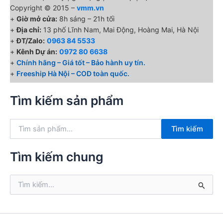
Copyright © 2015 –
vmm.vn
+
Giờ mở cửa:
8h sáng – 21h tối
+
Địa chỉ:
13 phố Lĩnh Nam, Mai Động, Hoàng Mai, Hà Nội
+
ĐT/Zalo:
0963 84 5533
+
Kênh Dự án:
0972 80 6638
+
Chính hãng – Giá tốt – Bảo hành uy tín.
+
Freeship Hà Nội – COD toàn quốc.
Tìm kiếm sản phẩm
T
Tìm kiếm
ì
m
k
Tìm kiếm chung
i
ế
T
m
ì
:
m
k
i