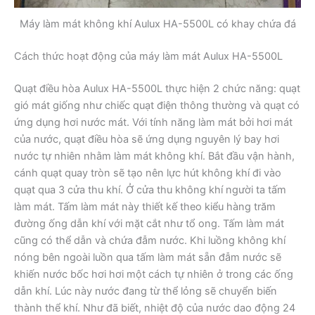
Máy làm mát không khí Aulux HA-5500L có khay chứa đá
Cách thức hoạt động của máy làm mát Aulux HA-5500L
Quạt điều hòa Aulux HA-5500L thực hiện 2 chức năng: quạt
gió mát giống như chiếc quạt điện thông thường và quạt có
ứng dụng hơi nước mát. Với tính năng làm mát bởi hơi mát
của nước, quạt điều hòa sẽ ứng dụng nguyên lý bay hơi
nước tự nhiên nhằm làm mát không khí. Bắt đầu vận hành,
cánh quạt quay tròn sẽ tạo nên lực hút không khí đi vào
quạt qua 3 cửa thu khí. Ở cửa thu không khí người ta tấm
làm mát. Tấm làm mát này thiết kế theo kiểu hàng trăm
đường ống dẫn khí với mặt cắt như tổ ong. Tấm làm mát
cũng có thể dẫn và chứa đẫm nước. Khi luồng không khí
nóng bên ngoài luồn qua tấm làm mát sẵn đẫm nước sẽ
khiến nước bốc hơi hơi một cách tự nhiên ở trong các ống
dẫn khí. Lúc này nước đang từ thể lỏng sẽ chuyển biến
thành thể khí. Như đã biết, nhiệt độ của nước dao động 24