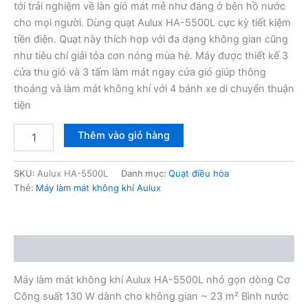
tới trải nghiệm về làn gió mát mẻ như đang ở bên hồ nước
2,350,000₫.
cho mọi người. Dùng quạt Aulux HA-5500L cực kỳ tiết kiệm
tiền điện. Quạt này thích hợp với đa dạng không gian cũng
như tiêu chí giải tỏa cơn nóng mùa hè. Máy được thiết kế 3
cửa thu gió và 3 tấm làm mát ngay cửa gió giúp thông
thoáng và làm mát không khí với 4 bánh xe di chuyển thuận
tiện
Máy
Thêm vào giỏ hàng
làm
mát
không
SKU:
Aulux HA-5500L
Danh mục:
Quạt điều hòa
khí
Thẻ:
Máy làm mát không khí Aulux
Aulux
HA-
5500L
số
Mô tả
lượng
Máy làm mát không khí Aulux HA-5500L nhỏ gọn dòng Cơ
Công suất 130 W dành cho không gian ~ 23 m² Bình nước