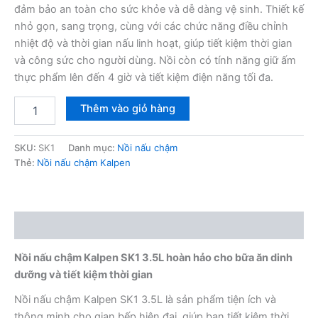
đảm bảo an toàn cho sức khỏe và dễ dàng vệ sinh. Thiết kế
nhỏ gọn, sang trọng, cùng với các chức năng điều chỉnh
nhiệt độ và thời gian nấu linh hoạt, giúp tiết kiệm thời gian
và công sức cho người dùng. Nồi còn có tính năng giữ ấm
thực phẩm lên đến 4 giờ và tiết kiệm điện năng tối đa.
Nồi
Thêm vào giỏ hàng
nấu
chậm
Kalpen
SKU:
SK1
Danh mục:
Nồi nấu chậm
SK1
Thẻ:
Nồi nấu chậm Kalpen
3,5L
số
lượng
Mô tả
Nồi nấu chậm Kalpen SK1 3.5L hoàn hảo cho bữa ăn dinh
dưỡng và tiết kiệm thời gian
Nồi nấu chậm Kalpen SK1 3.5L là sản phẩm tiện ích và
thông minh cho gian bếp hiện đại, giúp bạn tiết kiệm thời