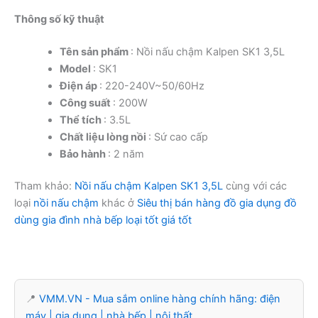
Thông số kỹ thuật
Tên sản phẩm
: Nồi nấu chậm Kalpen SK1 3,5L
Model
: SK1
Điện áp
: 220-240V~50/60Hz
Công suất
: 200W
Thể tích
: 3.5L
Chất liệu lòng nồi
: Sứ cao cấp
Bảo hành
: 2 năm
Tham khảo:
Nồi nấu chậm Kalpen SK1 3,5L
cùng với các
loại
nồi nấu chậm
khác ở
Siêu thị bán hàng đồ gia dụng đồ
dùng gia đình nhà bếp loại tốt giá tốt
📍
VMM.VN - Mua sắm online hàng chính hãng: điện
máy | gia dụng | nhà bếp | nội thất