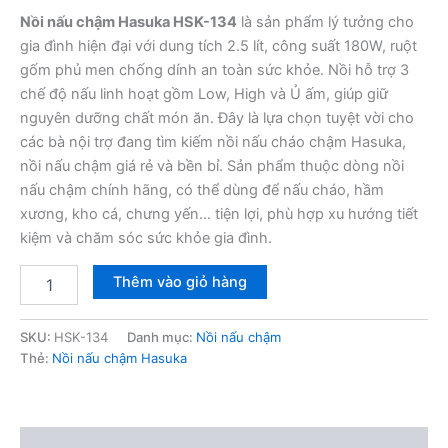
Nồi nấu chậm Hasuka HSK-134
là sản phẩm lý tưởng cho
gia đình hiện đại với dung tích 2.5 lít, công suất 180W, ruột
gốm phủ men chống dính an toàn sức khỏe. Nồi hỗ trợ 3
chế độ nấu linh hoạt gồm Low, High và Ủ ấm, giúp giữ
nguyên dưỡng chất món ăn. Đây là lựa chọn tuyệt vời cho
các bà nội trợ đang tìm kiếm nồi nấu cháo chậm Hasuka,
nồi nấu chậm giá rẻ và bền bỉ. Sản phẩm thuộc dòng nồi
nấu chậm chính hãng, có thể dùng để nấu cháo, hầm
xương, kho cá, chưng yến… tiện lợi, phù hợp xu hướng tiết
kiệm và chăm sóc sức khỏe gia đình.
Nồi
Thêm vào giỏ hàng
nấu
chậm
Hasuka
SKU:
HSK-134
Danh mục:
Nồi nấu chậm
HSK-
Thẻ:
Nồi nấu chậm Hasuka
134
2.5L
số
lượng
Mô tả