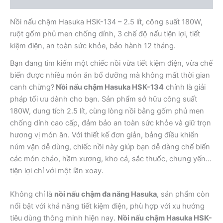
Nồi nấu chậm Hasuka HSK-134 – 2.5 lít, công suất 180W,
ruột gốm phủ men chống dính, 3 chế độ nấu tiện lợi, tiết
kiệm điện, an toàn sức khỏe, bảo hành 12 tháng.
Bạn đang tìm kiếm một chiếc nồi vừa tiết kiệm điện, vừa chế
biến được nhiều món ăn bổ dưỡng mà không mất thời gian
canh chừng?
Nồi nấu chậm Hasuka HSK-134
chính là giải
pháp tối ưu dành cho bạn. Sản phẩm sở hữu công suất
180W, dung tích 2.5 lít, cùng lòng nồi bằng gốm phủ men
chống dính cao cấp, đảm bảo an toàn sức khỏe và giữ trọn
hương vị món ăn. Với thiết kế đơn giản, bảng điều khiển
núm vặn dễ dùng, chiếc nồi này giúp bạn dễ dàng chế biến
các món cháo, hầm xương, kho cá, sắc thuốc, chưng yến…
tiện lợi chỉ với một lần xoay.
Không chỉ là
nồi nấu chậm đa năng Hasuka
, sản phẩm còn
nổi bật với khả năng tiết kiệm điện, phù hợp với xu hướng
tiêu dùng thông minh hiện nay.
Nồi nấu chậm Hasuka HSK-