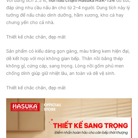
Với dung tích 2.5 lít,
nồi nấu chậm Hasuka HSK-134
đủ sức
đáp ứng nhu cầu nấu ăn cho từ 2–4 người. Dung tích này lý
tưởng để nấu cháo dinh dưỡng, hầm xương, kho cá hay
chưng yến cho cả nhà.
Thiết kế chắc chắn, đẹp mắt
Sản phẩm có kiểu dáng gọn gàng, màu trắng kem hiện đại,
dễ kết hợp với mọi không gian bếp. Thân nồi bằng thép
không gỉ, cứng cáp, sang trọng. Lòng nồi gốm phủ men
chống dính giúp giữ nhiệt lâu, an toàn và dễ vệ sinh.
Thiết kế chắc chắn, đẹp mắt