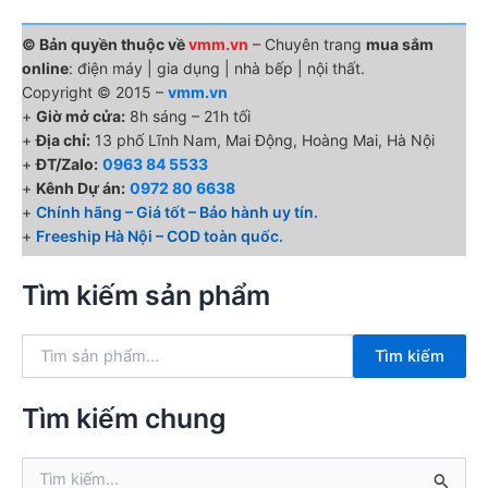
© Bản quyền thuộc về
vmm.vn
– Chuyên trang
mua sắm
online
: điện máy | gia dụng | nhà bếp | nội thất.
Copyright © 2015 –
vmm.vn
+
Giờ mở cửa:
8h sáng – 21h tối
+
Địa chỉ:
13 phố Lĩnh Nam, Mai Động, Hoàng Mai, Hà Nội
+
ĐT/Zalo:
0963 84 5533
+
Kênh Dự án:
0972 80 6638
+
Chính hãng – Giá tốt – Bảo hành uy tín.
+
Freeship Hà Nội – COD toàn quốc.
Tìm kiếm sản phẩm
T
Tìm kiếm
ì
m
k
Tìm kiếm chung
i
ế
T
m