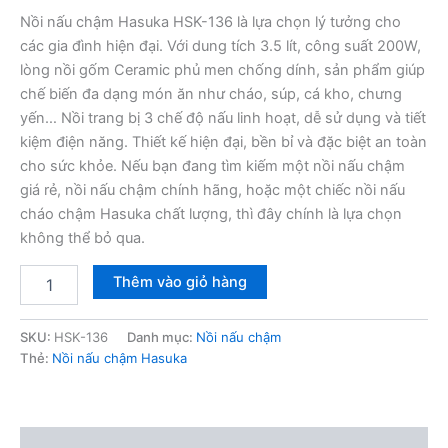
Nồi nấu chậm Hasuka HSK-136 là lựa chọn lý tưởng cho
các gia đình hiện đại. Với dung tích 3.5 lít, công suất 200W,
lòng nồi gốm Ceramic phủ men chống dính, sản phẩm giúp
chế biến đa dạng món ăn như cháo, súp, cá kho, chưng
yến… Nồi trang bị 3 chế độ nấu linh hoạt, dễ sử dụng và tiết
kiệm điện năng. Thiết kế hiện đại, bền bỉ và đặc biệt an toàn
cho sức khỏe. Nếu bạn đang tìm kiếm một nồi nấu chậm
giá rẻ, nồi nấu chậm chính hãng, hoặc một chiếc nồi nấu
cháo chậm Hasuka chất lượng, thì đây chính là lựa chọn
không thể bỏ qua.
Nồi
Thêm vào giỏ hàng
nấu
chậm
Hasuka
SKU:
HSK-136
Danh mục:
Nồi nấu chậm
HSK-
Thẻ:
Nồi nấu chậm Hasuka
136
3.5L
số
lượng
Mô tả