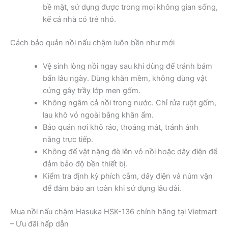
bề mặt, sử dụng được trong mọi không gian sống,
kể cả nhà có trẻ nhỏ.
Cách bảo quản nồi nấu chậm luôn bền như mới
Vệ sinh lòng nồi ngay sau khi dùng để tránh bám
bẩn lâu ngày. Dùng khăn mềm, không dùng vật
cứng gây trầy lớp men gốm.
Không ngâm cả nồi trong nước. Chỉ rửa ruột gốm,
lau khô vỏ ngoài bằng khăn ẩm.
Bảo quản nơi khô ráo, thoáng mát, tránh ánh
nắng trực tiếp.
Không để vật nặng đè lên vỏ nồi hoặc dây điện để
đảm bảo độ bền thiết bị.
Kiểm tra định kỳ phích cắm, dây điện và núm vặn
để đảm bảo an toàn khi sử dụng lâu dài.
Mua nồi nấu chậm Hasuka HSK-136 chính hãng tại Vietmart
– Ưu đãi hấp dẫn