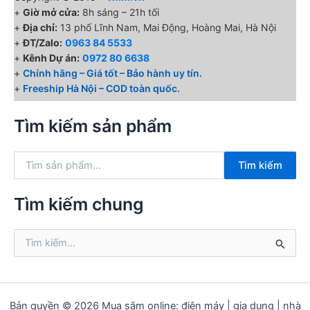
+
Giờ mở cửa:
8h sáng – 21h tối
+
Địa chỉ:
13 phố Lĩnh Nam, Mai Động, Hoàng Mai, Hà Nội
+
ĐT/Zalo:
0963 84 5533
+
Kênh Dự án:
0972 80 6638
+
Chính hãng – Giá tốt – Bảo hành uy tín.
+
Freeship Hà Nội – COD toàn quốc.
Tìm kiếm sản phẩm
T
Tìm kiếm
ì
m
k
Tìm kiếm chung
i
ế
T
m
ì
:
m
k
i
ế
Bản quyền © 2026 Mua sắm online: điện máy | gia dụng | nhà