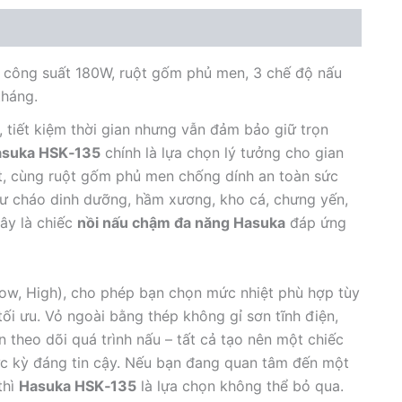
, công suất 180W, ruột gốm phủ men, 3 chế độ nấu
tháng.
, tiết kiệm thời gian nhưng vẫn đảm bảo giữ trọn
asuka HSK‑135
chính là lựa chọn lý tưởng cho gian
lít, cùng ruột gốm phủ men chống dính an toàn sức
ư cháo dinh dưỡng, hầm xương, kho cá, chưng yến,
ây là chiếc
nồi nấu chậm đa năng Hasuka
đáp ứng
Low, High), cho phép bạn chọn mức nhiệt phù hợp tùy
tối ưu. Vỏ ngoài bằng thép không gỉ sơn tĩnh điện,
n theo dõi quá trình nấu – tất cả tạo nên một chiếc
ực kỳ đáng tin cậy. Nếu bạn đang quan tâm đến một
thì
Hasuka HSK‑135
là lựa chọn không thể bỏ qua.