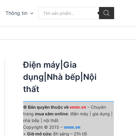
Tìm
Thông tin
kiếm
sản
phẩm
Điện máy|Gia
dụng|Nhà bếp|Nội
thất
© Bản quyền thuộc về
vmm.vn
– Chuyên
trang
mua sắm online
: điện máy | gia dụng |
nhà bếp | nội thất.
Copyright © 2015 –
vmm.vn
+
Giờ mở cửa:
8h sáng – 21h tối