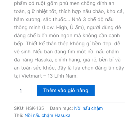
phẩm có ruột gốm phủ men chống dính an
toàn, giữ nhiệt tốt, thích hợp nấu cháo, kho cá,
hầm xương, sắc thuốc… Nhờ 3 chế độ nấu
thông minh (Low, High, Ủ ấm), người dùng dễ
dàng chế biến món ngon mà không cần canh
bếp. Thiết kế thân thép không gỉ bền đẹp, dễ
vệ sinh. Nếu bạn đang tìm một nồi nấu chậm
đa năng Hasuka, chính hãng, giá rẻ, bền bỉ và
an toàn sức khỏe, đây là lựa chọn đáng tin cậy
tại Vietmart – 13 Lĩnh Nam.
Nồi
Thêm vào giỏ hàng
nấu
chậm
Hasuka
SKU:
HSK-135
Danh mục:
Nồi nấu chậm
HSK-
Thẻ:
Nồi nấu chậm Hasuka
135
2.5L
số
lượng