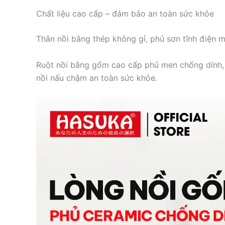
Chất liệu cao cấp – đảm bảo an toàn sức khỏe
Thân nồi bằng thép không gỉ, phủ sơn tĩnh điện m
Ruột nồi bằng gốm cao cấp phủ men chống dính, g
nồi nấu chậm an toàn sức khỏe.