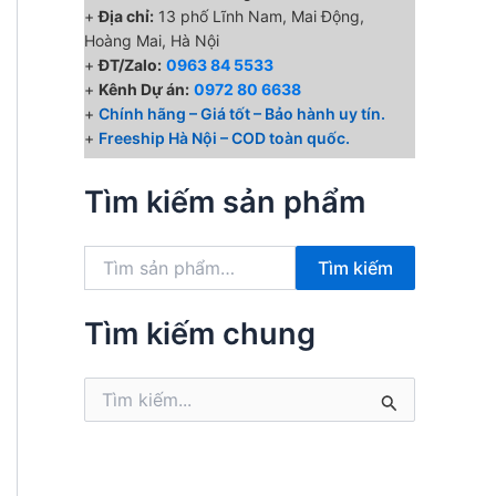
+
Địa chỉ:
13 phố Lĩnh Nam, Mai Động,
Hoàng Mai, Hà Nội
+
ĐT/Zalo:
0963 84 5533
+
Kênh Dự án:
0972 80 6638
+
Chính hãng – Giá tốt – Bảo hành uy tín.
+
Freeship Hà Nội – COD toàn quốc.
Tìm kiếm sản phẩm
T
Tìm kiếm
ì
m
k
Tìm kiếm chung
i
ế
T
m
ì
:
m
k
i