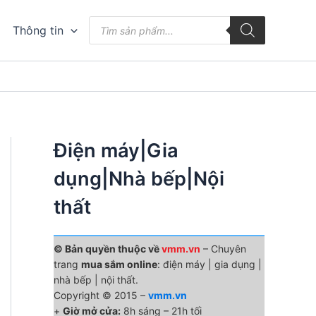
Tìm
Thông tin
kiếm
sản
phẩm
Điện máy|Gia
dụng|Nhà bếp|Nội
thất
© Bản quyền thuộc về
vmm.vn
– Chuyên
trang
mua sắm online
: điện máy | gia dụng |
nhà bếp | nội thất.
Copyright © 2015 –
vmm.vn
+
Giờ mở cửa:
8h sáng – 21h tối