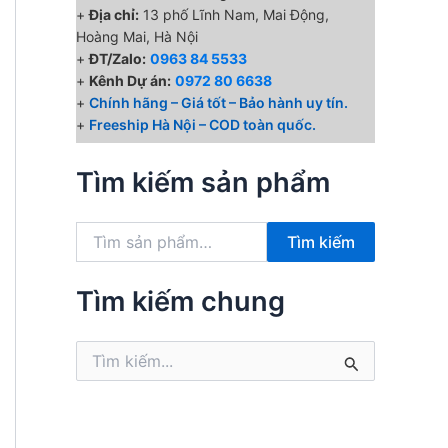
+
Địa chỉ:
13 phố Lĩnh Nam, Mai Động,
Hoàng Mai, Hà Nội
+
ĐT/Zalo:
0963 84 5533
+
Kênh Dự án:
0972 80 6638
+
Chính hãng – Giá tốt – Bảo hành uy tín.
+
Freeship Hà Nội – COD toàn quốc.
Tìm kiếm sản phẩm
T
Tìm kiếm
ì
m
k
Tìm kiếm chung
i
ế
T
m
ì
:
m
k
i