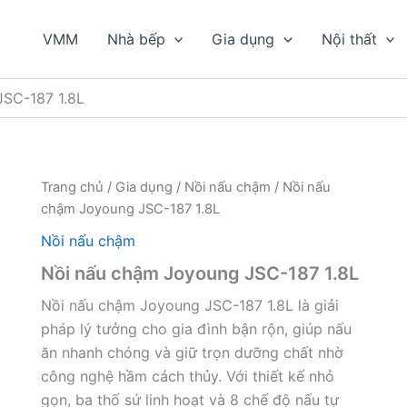
VMM
Nhà bếp
Gia dụng
Nội thất
JSC-187 1.8L
Trang chủ
/
Gia dụng
/
Nồi nấu chậm
/ Nồi nấu
chậm Joyoung JSC-187 1.8L
Nồi nấu chậm
Nồi nấu chậm Joyoung JSC-187 1.8L
Nồi nấu chậm Joyoung JSC-187 1.8L là giải
pháp lý tưởng cho gia đình bận rộn, giúp nấu
ăn nhanh chóng và giữ trọn dưỡng chất nhờ
công nghệ hầm cách thủy. Với thiết kế nhỏ
gọn, ba thố sứ linh hoạt và 8 chế độ nấu tự