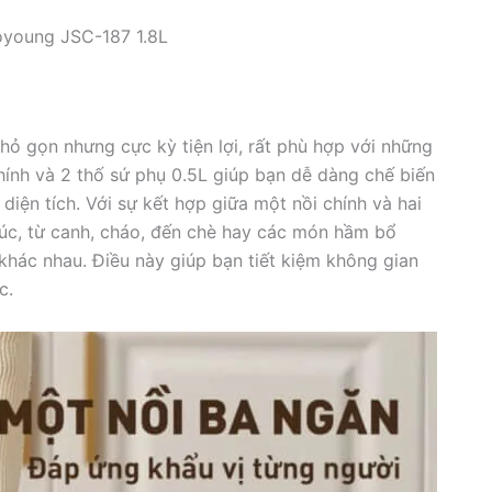
oyoung JSC-187 1.8L
ỏ gọn nhưng cực kỳ tiện lợi, rất phù hợp với những
hính và 2 thố sứ phụ 0.5L giúp bạn dễ dàng chế biến
iện tích. Với sự kết hợp giữa một nồi chính và hai
lúc, từ canh, cháo, đến chè hay các món hầm bổ
hác nhau. Điều này giúp bạn tiết kiệm không gian
c.