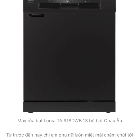
Máy rửa bát Lorca TA 918DWB 13 bộ bát Châu Âu
Từ trước đến nay chị em phụ nữ luôn miệt mài chăm chút tới