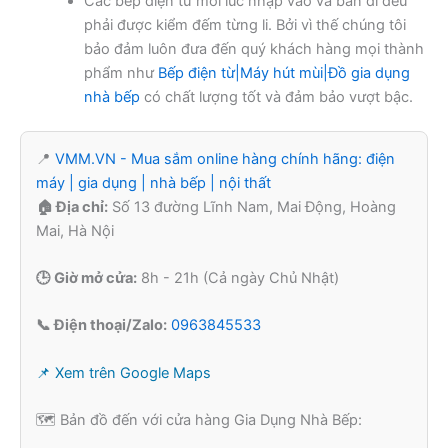
Các bếp điện từ mỗi lúc nhập vào và bán đi đều
phải được kiểm đếm từng li. Bởi vì thế chúng tôi
bảo đảm luôn đưa đến quý khách hàng mọi thành
phẩm như
Bếp điện từ|Máy hút mùi|Đồ gia dụng
nhà bếp
có chất lượng tốt và đảm bảo vượt bậc.
📍
VMM.VN - Mua sắm online hàng chính hãng: điện
máy | gia dụng | nhà bếp | nội thất
🏠 Địa chỉ:
Số 13 đường Lĩnh Nam, Mai Động, Hoàng
Mai, Hà Nội
🕒 Giờ mở cửa:
8h - 21h (Cả ngày Chủ Nhật)
📞 Điện thoại/Zalo:
0963845533
📌 Xem trên Google Maps
🗺️ Bản đồ đến với cửa hàng Gia Dụng Nhà Bếp: