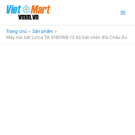
Nhảy
tới
nội
dung
Trang chủ
Sản phẩm
Máy rửa bát Lorca TA 918DWB 13 bộ bát chén đĩa Châu Âu