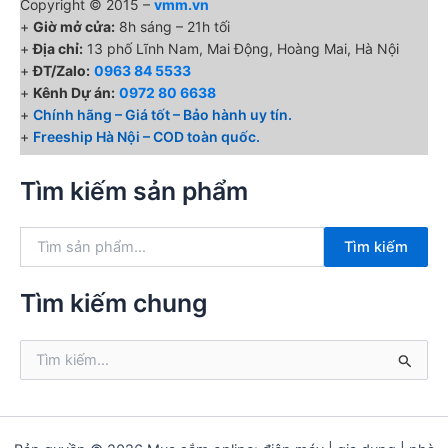
Copyright © 2015 –
vmm.vn
+
Giờ mở cửa:
8h sáng – 21h tối
+
Địa chỉ:
13 phố Lĩnh Nam, Mai Động, Hoàng Mai, Hà Nội
+
ĐT/Zalo:
0963 84 5533
+
Kênh Dự án:
0972 80 6638
+
Chính hãng – Giá tốt – Bảo hành uy tín.
+
Freeship Hà Nội – COD toàn quốc.
Tìm kiếm sản phẩm
T
Tìm kiếm
ì
m
k
Tìm kiếm chung
i
ế
T
m
ì
:
m
k
i