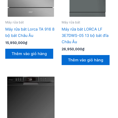
Máy rửa bát
Máy rửa bát
Máy rửa bát Lorca TA 916 8
Máy rửa bát LORCA LF
bộ bát Châu Âu
3E7DWS-05 13 bộ bát đĩa
Châu Âu
15,950,000
₫
26,950,000
₫
Thêm vào giỏ hàng
Thêm vào giỏ hàng