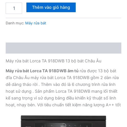
Máy
Thêm vào giỏ hàng
rửa
bát
Lorca
Danh mục:
Máy rửa bát
TA
918DWB
13
bộ
Mô tả
bát
chén
Máy rửa bát Lorca TA 918DWB 13 bộ bát Châu Âu
đĩa
Châu
Máy rửa bát Lorca TA 918DWB âm tủ
rửa được 13 bộ bát
Âu
đĩa Châu Âu máy rửa bát Lorca TA 918DWB gồm 2 dàn rửa
số
dễ dàng tháo rời . Thêm vào đó là 6 chương trình rửa linh
lượng
hoạt sử dụng . Sản phẩm Lorca TA 918DWB mang lối thiết
kế sang trọng vì sử dụng bảng điều khiển kỹ thuật số linh
hoạt, nhạy bén. Với tiêu chuẩn tiết kiệm năng lượng A++ tốt