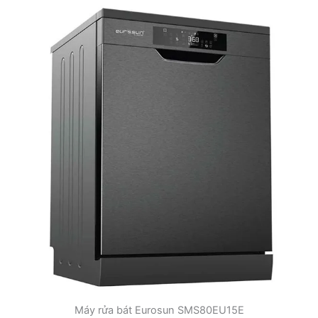
Máy rửa bát Eurosun SMS80EU15E