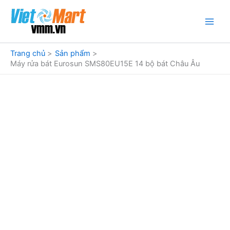
Nhảy
tới
nội
dung
Trang chủ
Sản phẩm
Máy rửa bát Eurosun SMS80EU15E 14 bộ bát Châu Âu