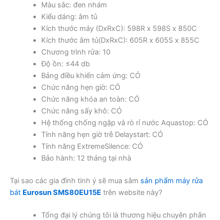
Màu sắc: đen nhám
Kiểu dáng: âm tủ
Kích thước máy (DxRxC): 598R x 598S x 850C
Kích thước âm tủ(DxRxC): 605R x 605S x 855C
Chương trình rửa: 10
Độ ồn: ≤44 db
Bảng điều khiển cảm ứng: CÓ
Chức năng hẹn giờ: CÓ
Chức năng khóa an toàn: CÓ
Chức năng sấy khô: CÓ
Hệ thống chống ngập và rò rỉ nước Aquastop: CÓ
Tính năng hẹn giờ trễ Delaystart: CÓ
Tính năng ExtremeSilence: CÓ
Bảo hành: 12 tháng tại nhà
Tại sao các gia đình tinh ý sẽ mua sắm
sản phẩm máy rửa
bát
Eurosun SMS80EU15E
trên website này?
Tổng đại lý chúng tôi là thương hiệu chuyên phân