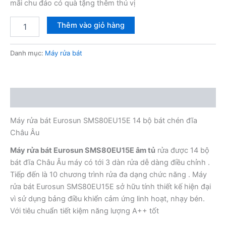
mãi chu đáo có quà tặng thêm thú vị
Máy
Thêm vào giỏ hàng
rửa
bát
Eurosun
Danh mục:
Máy rửa bát
SMS80EU15E
14
bộ
bát
Mô tả
Châu
Âu
Máy rửa bát Eurosun SMS80EU15E 14 bộ bát chén đĩa
số
lượng
Châu Âu
Máy rửa bát Eurosun SMS80EU15E âm tủ
rửa được 14 bộ
bát đĩa Châu Âu máy có tới 3 dàn rửa dễ dàng điều chỉnh .
Tiếp đến là 10 chương trình rửa đa dạng chức năng . Máy
rửa bát Eurosun SMS80EU15E sở hữu tính thiết kế hiện đại
vì sử dụng bảng điều khiển cảm ứng linh hoạt, nhạy bén.
Với tiêu chuẩn tiết kiệm năng lượng A++ tốt