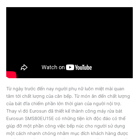
Từ ngày trước đến nay người phụ nữ luôn miệt mài quan
tâm tới chất lượng của căn bếp. Từ món ăn đến chất lượng
của bát đĩa chiếm phần lớn thời gian của người nội trợ.
Thay vì đó Eurosun đã thiết kế thành công máy rửa bát
Eurosun SMS80EU15E có những tiện ích độc đáo có thể
giúp đỡ một phần công việc bếp núc cho người sử dụng
một cách nhanh chóng nhằm mục đích khách hàng được