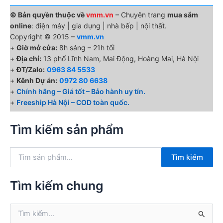
© Bản quyền thuộc về
vmm.vn
– Chuyên trang
mua sắm
online
: điện máy | gia dụng | nhà bếp | nội thất.
Copyright © 2015 –
vmm.vn
+
Giờ mở cửa:
8h sáng – 21h tối
+
Địa chỉ:
13 phố Lĩnh Nam, Mai Động, Hoàng Mai, Hà Nội
+
ĐT/Zalo:
0963 84 5533
+
Kênh Dự án:
0972 80 6638
+
Chính hãng – Giá tốt – Bảo hành uy tín.
+
Freeship Hà Nội – COD toàn quốc.
Tìm kiếm sản phẩm
T
Tìm kiếm
ì
m
k
Tìm kiếm chung
i
ế
T
m
ì
: