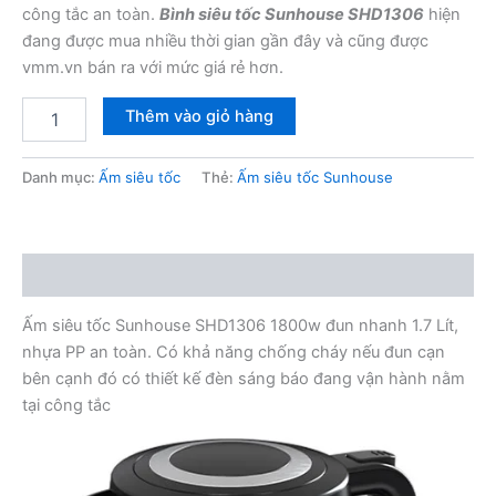
396,000₫.
công tắc an toàn.
Bình siêu tốc Sunhouse SHD1306
hiện
đang được mua nhiều thời gian gần đây và cũng được
vmm.vn bán ra với mức giá rẻ hơn.
Ấm
Thêm vào giỏ hàng
siêu
tốc
Sunhouse
Danh mục:
Ấm siêu tốc
Thẻ:
Ấm siêu tốc Sunhouse
SHD1306
số
lượng
Mô tả
Ấm siêu tốc Sunhouse SHD1306 1800w đun nhanh 1.7 Lít,
nhựa PP an toàn. Có khả năng chống cháy nếu đun cạn
bên cạnh đó có thiết kế đèn sáng báo đang vận hành nằm
tại công tắc