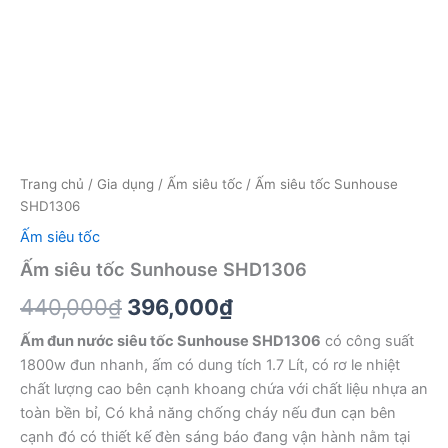
Trang chủ
/
Gia dụng
/
Ấm siêu tốc
/ Ấm siêu tốc Sunhouse
SHD1306
Ấm siêu tốc
Ấm siêu tốc Sunhouse SHD1306
Giá
Giá
440,000
₫
396,000
₫
gốc
hiện
Ấm đun nước siêu tốc Sunhouse SHD1306
có công suất
1800w đun nhanh, ấm có dung tích 1.7 Lít, có rơ le nhiệt
là:
tại
chất lượng cao bên cạnh khoang chứa với chất liệu nhựa an
440,000₫.
là:
toàn bền bỉ, Có khả năng chống cháy nếu đun cạn bên
cạnh đó có thiết kế đèn sáng báo đang vận hành nằm tại