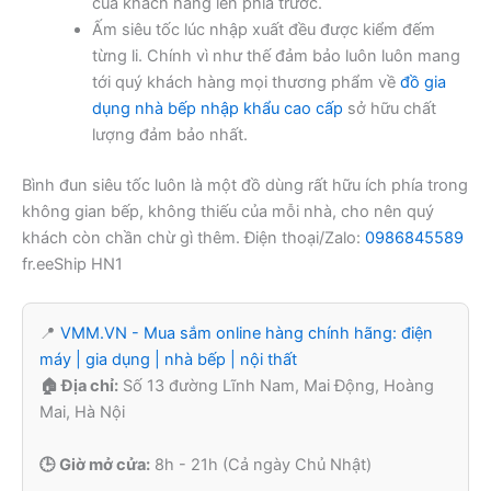
của khách hàng lên phía trước.
Ấm siêu tốc lúc nhập xuất đều được kiểm đếm
từng li. Chính vì như thế đảm bảo luôn luôn mang
tới quý khách hàng mọi thương phẩm về
đồ gia
dụng nhà bếp nhập khẩu cao cấp
sở hữu chất
lượng đảm bảo nhất.
Bình đun siêu tốc luôn là một đồ dùng rất hữu ích phía trong
không gian bếp, không thiếu của mỗi nhà, cho nên quý
khách còn chần chừ gì thêm. Điện thoại/Zalo:
0986845589
fr.eeShip HN1
📍
VMM.VN - Mua sắm online hàng chính hãng: điện
máy | gia dụng | nhà bếp | nội thất
🏠 Địa chỉ:
Số 13 đường Lĩnh Nam, Mai Động, Hoàng
Mai, Hà Nội
🕒 Giờ mở cửa:
8h - 21h (Cả ngày Chủ Nhật)