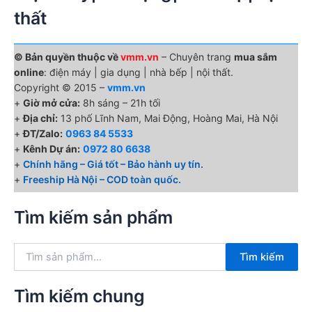
thất
© Bản quyền thuộc về
vmm.vn
– Chuyên trang
mua sắm
online
: điện máy | gia dụng | nhà bếp | nội thất.
Copyright © 2015 –
vmm.vn
+
Giờ mở cửa:
8h sáng – 21h tối
+
Địa chỉ:
13 phố Lĩnh Nam, Mai Động, Hoàng Mai, Hà Nội
+
ĐT/Zalo:
0963 84 5533
+
Kênh Dự án:
0972 80 6638
+
Chính hãng – Giá tốt – Bảo hành uy tín.
+
Freeship Hà Nội – COD toàn quốc.
Tìm kiếm sản phẩm
T
Tìm kiếm
ì
m
k
Tìm kiếm chung
i