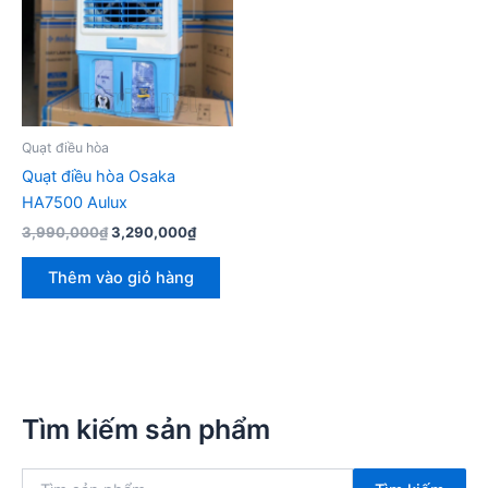
Quạt điều hòa
Quạt điều hòa Osaka
HA7500 Aulux
Giá
Giá
3,990,000
₫
3,290,000
₫
gốc
hiện
là:
tại
Thêm vào giỏ hàng
3,990,000₫.
là:
3,290,000₫.
Tìm kiếm sản phẩm
T