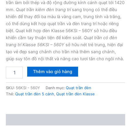
trần làm bởi thép và độ rộng đường kính cánh quạt tới 1420
mm.
Quạt trần kiêm đèn trang trí
sang trọng có thể điều
khiển để thay đổi ba màu là vàng cam, trung tính và trắng,
có thể dùng kết hợp quạt trần và đèn trang trí hoặc riêng
biệt. Quạt kết hợp đèn Klasse 56KSI – 560Y sở hữu điều
khiển cầm tay thuận tiện để kiểm soát.
Quạt trần có đèn
trang trí Klasse 56KSI – 560Y
sở hữu nét trẻ trung, hiện đại
tạo vẻ đẹp sang chảnh cho trần nhà thêm sang chảnh,
giúp suy tôn đồ nội thất và nâng cao tươi tắn cho ngôi nhà.
Quạt
Thêm vào giỏ hàng
trần
đèn
Klasse
SKU:
56KSI - 560Y
Danh mục:
Quạt trần đèn
56KSI
Thẻ:
Quạt trần đèn 5 cánh
,
Quạt trần đèn Klasse
-
560Y
số
lượng
Mô tả