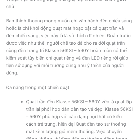
chủ
Bạn thỉnh thoảng mong muốn chỉ vận hành đèn chiếu sáng
hoặc là chỉ khởi động quạt mát hoặc bật cả quạt trần và
đèn chiếu sáng, việc này là là sở thích dĩ nhiên. Đoán trước
được việc như thế, người chế tạo đã cho ra đời quạt trần
cùng đèn trang trí Klasse 56KSI – 560Y hoàn toàn có thể
kiểm soát tùy biến chỉ quạt riêng và đèn LED riêng rời giúp
tiện sử dụng với môi trường cũng như ý thích của người
dùng.
Đa năng trong một chiếc quạt
Quạt trần đèn Klasse 56KSI – 560Y vừa là quạt lắp
trần lại phối hợp dàn đèn tạo vẻ đẹp, Klasse 56KSI
– 560Y phù hợp với các dạng nội thất có kiểu
cách trẻ trung, hiện đại Quạt đèn tạo sự thoáng
mát kèm lượng gió mềm thoảng. Việc chuyển
động không khí đem đến sự thoáng đãng trong