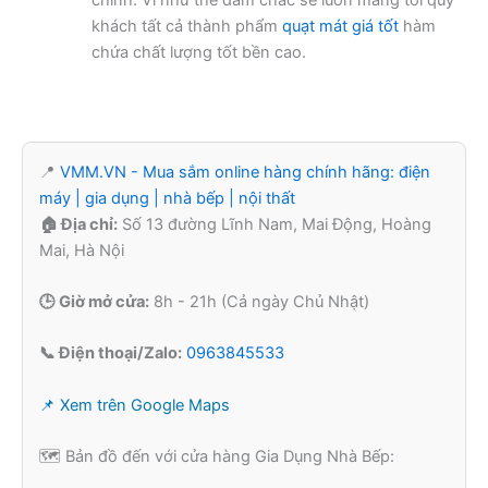
chỉnh. Vì như thế dám chắc sẽ luôn mang tới quý
khách tất cả thành phẩm
quạt mát giá tốt
hàm
chứa chất lượng tốt bền cao.
📍
VMM.VN - Mua sắm online hàng chính hãng: điện
máy | gia dụng | nhà bếp | nội thất
🏠 Địa chỉ:
Số 13 đường Lĩnh Nam, Mai Động, Hoàng
Mai, Hà Nội
🕒 Giờ mở cửa:
8h - 21h (Cả ngày Chủ Nhật)
📞 Điện thoại/Zalo:
0963845533
📌 Xem trên Google Maps
🗺️ Bản đồ đến với cửa hàng Gia Dụng Nhà Bếp: