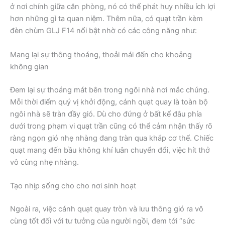
ở nơi chính giữa căn phòng, nó có thể phát huy nhiều ích lợi
hơn những gì ta quan niệm. Thêm nữa, có quạt trần kèm
đèn chùm GLJ F14 nổi bật nhờ có các công năng như:
Mang lại sự thông thoáng, thoải mái đến cho khoảng
không gian
Đem lại sự thoáng mát bên trong ngôi nhà nơi mắc chúng.
Mỗi thời điểm quý vị khởi động, cánh quạt quay là toàn bộ
ngôi nhà sẽ tràn đầy gió. Dù cho đứng ở bất kể đâu phía
dưới trong phạm vi quạt trần cũng có thể cảm nhận thấy rõ
ràng ngọn gió nhẹ nhàng đang tràn qua khắp cơ thể. Chiếc
quạt mang đến bầu không khí luân chuyển đổi, việc hít thở
vô cùng nhẹ nhàng.
Tạo nhịp sống cho cho nơi sinh hoạt
Ngoài ra, việc cánh quạt quay tròn và lưu thông gió ra vô
cùng tốt đối với tư tưởng của người ngồi, đem tới “sức