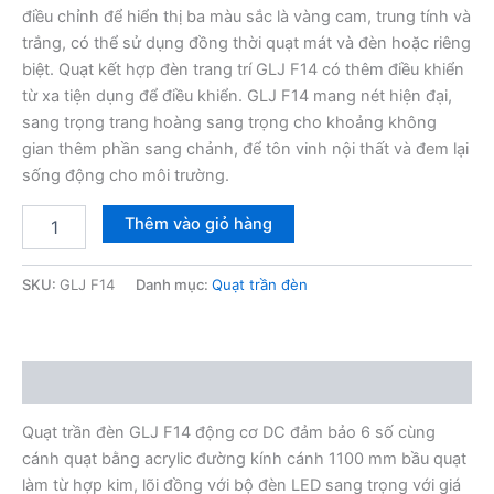
điều chỉnh để hiển thị ba màu sắc là vàng cam, trung tính và
trắng, có thể sử dụng đồng thời quạt mát và đèn hoặc riêng
biệt. Quạt kết hợp đèn trang trí GLJ F14 có thêm điều khiển
từ xa tiện dụng để điều khiển. GLJ F14 mang nét hiện đại,
sang trọng trang hoàng sang trọng cho khoảng không
gian thêm phần sang chảnh, để tôn vinh nội thất và đem lại
sống động cho môi trường.
Quạt
Thêm vào giỏ hàng
trần
đèn
GLJ
SKU:
GLJ F14
Danh mục:
Quạt trần đèn
F14
số
lượng
Mô tả
Quạt trần đèn GLJ F14 động cơ DC đảm bảo 6 số cùng
cánh quạt bằng acrylic đường kính cánh 1100 mm bầu quạt
làm từ hợp kim, lõi đồng với bộ đèn LED sang trọng với giá