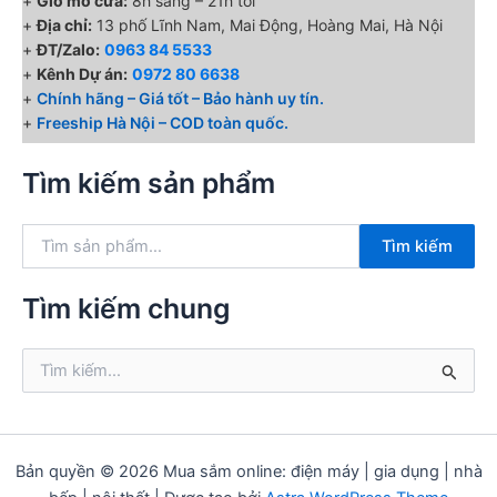
+
Giờ mở cửa:
8h sáng – 21h tối
+
Địa chỉ:
13 phố Lĩnh Nam, Mai Động, Hoàng Mai, Hà Nội
+
ĐT/Zalo:
0963 84 5533
+
Kênh Dự án:
0972 80 6638
+
Chính hãng – Giá tốt – Bảo hành uy tín.
+
Freeship Hà Nội – COD toàn quốc.
Tìm kiếm sản phẩm
T
Tìm kiếm
ì
m
k
Tìm kiếm chung
i
ế
T
m
ì
:
m
k
i
ế
Bản quyền © 2026 Mua sắm online: điện máy | gia dụng | nhà
m