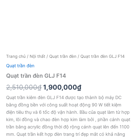
Trang chủ
/
Nội thất
/
Quạt trần đèn
/ Quạt trần đèn GLJ F14
Quạt trần đèn
Quạt trần đèn GLJ F14
Giá
Giá
2,510,000
₫
1,900,000
₫
gốc
hiện
Quạt trần kiêm đèn GLJ F14 được tạo thành bộ máy DC
bằng đồng bền với công suất hoạt động 90 W tiết kiệm
là:
tại
điện tiêu thụ và 6 tốc độ vận hành. Bầu của quạt làm từ hợp
2,510,000₫.
là:
kim, lõi đồng và chao đèn hợp kim làm bởi , phần cánh quạt
trần bằng acrylic đồng thời độ rộng cánh quạt lên đến 1100
1,900,000₫.
mm. Quạt trần kết hợp đèn trang trí đẹp mắt có khả năng