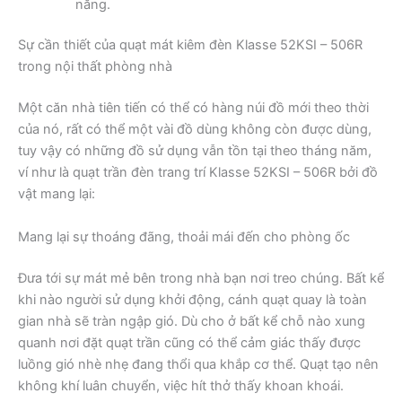
năng.
Sự cần thiết của quạt mát kiêm đèn Klasse 52KSI – 506R
trong nội thất phòng nhà
Một căn nhà tiên tiến có thể có hàng núi đồ mới theo thời
của nó, rất có thể một vài đồ dùng không còn được dùng,
tuy vậy có những đồ sử dụng vẫn tồn tại theo tháng năm,
ví như là quạt trần đèn trang trí Klasse 52KSI – 506R bởi đồ
vật mang lại:
Mang lại sự thoáng đãng, thoải mái đến cho phòng ốc
Đưa tới sự mát mẻ bên trong nhà bạn nơi treo chúng. Bất kể
khi nào người sử dụng khởi động, cánh quạt quay là toàn
gian nhà sẽ tràn ngập gió. Dù cho ở bất kể chỗ nào xung
quanh nơi đặt quạt trần cũng có thể cảm giác thấy được
luồng gió nhè nhẹ đang thổi qua khắp cơ thể. Quạt tạo nên
không khí luân chuyển, việc hít thở thấy khoan khoái.