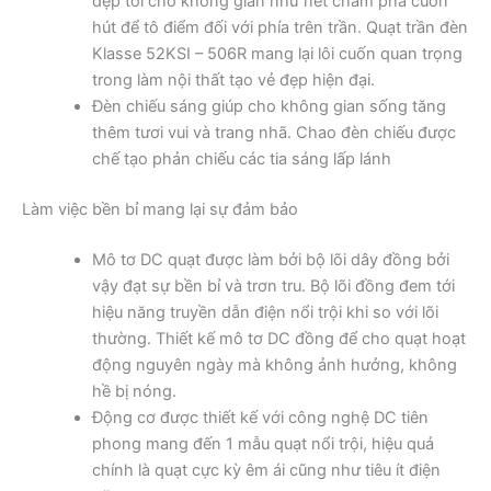
đẹp tới cho không gian như nét chấm phá cuốn
hút để tô điểm đối với phía trên trần. Quạt trần đèn
Klasse 52KSI – 506R mang lại lôi cuốn quan trọng
trong làm nội thất tạo vẻ đẹp hiện đại.
Đèn chiếu sáng giúp cho không gian sống tăng
thêm tươi vui và trang nhã. Chao đèn chiếu được
chế tạo phản chiếu các tia sáng lấp lánh
Làm việc bền bỉ mang lại sự đảm bảo
Mô tơ DC quạt được làm bởi bộ lõi dây đồng bởi
vậy đạt sự bền bỉ và trơn tru. Bộ lõi đồng đem tới
hiệu năng truyền dẫn điện nổi trội khi so với lõi
thường. Thiết kế mô tơ DC đồng để cho quạt hoạt
động nguyên ngày mà không ảnh hưởng, không
hề bị nóng.
Động cơ được thiết kế với công nghệ DC tiên
phong mang đến 1 mẫu quạt nổi trội, hiệu quả
chính là quạt cực kỳ êm ái cũng như tiêu ít điện