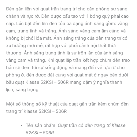
Đèn gắn liền với quạt trần trang trí cho căn phòng sự sang
chảnh và rực rỡ. Đèn được cấu tạo với 1 bóng quý phái cao
cấp. Lúc bật đèn lên đèn tỏa ba dạng ánh sáng gồm: vàng
cam, trung tính và trắng. Ánh sáng vàng cam ấm cúng và
không bị chói lóa mắt. Ánh sáng trắng của đèn trang trí có
xu hướng mới mẻ, rất hợp với phối cảnh nội thất thời
thượng. Ánh sáng trung tính là sự trộn lẫn của ánh sáng
vàng cam và trắng. Khi quạt lắp trần kết hợp chùm đèn treo
hẳn sẽ đem tới sự sống động và mang đến vẻ rực rỡ cho
phòng ở. đèn được đặt cùng với quạt mát ở ngay bên dưới
bầu quạt Klasse 52KSI – 506R mang đậm ý nghĩa thanh
lịch, sang trọng
Một số thông số kỹ thuật của quạt gắn trần kèm chùm đèn
trang trí Klasse 52KSI – 506R
Tên sản phẩm:
Quạt trần có đèn trang trí Klasse
52KSI – 506R