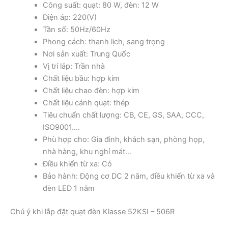
Công suất: quạt: 80 W, đèn: 12 W
Điện áp: 220(V)
Tần số: 50Hz/60Hz
Phong cách: thanh lịch, sang trọng
Nơi sản xuất: Trung Quốc
Vị trí lắp: Trần nhà
Chất liệu bầu: hợp kim
Chất liệu chao đèn: hợp kim
Chất liệu cánh quạt: thép
Tiêu chuẩn chất lượng: CB, CE, GS, SAA, CCC,
ISO9001….
Phù hợp cho: Gia đình, khách sạn, phòng họp,
nhà hàng, khu nghỉ mát…
Điều khiển từ xa: Có
Bảo hành: Động cơ DC 2 năm, điều khiển từ xa và
đèn LED 1 năm
Chú ý khi lắp đặt quạt đèn Klasse 52KSI – 506R