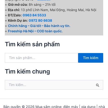
+
Giờ mở cửa:
8h sáng – 21h tối
+
Địa chỉ:
13 phố Lĩnh Nam, Mai Động, Hoàng Mai, Hà Nội
+
ĐT/Zalo:
0963 84 5533
+
Kênh Dự án:
0972 80 6638
+
Chính hãng – Giá tốt – Bảo hành uy tín.
+
Freeship Hà Nội – COD toàn quốc.
Tìm kiếm sản phẩm
T
Tìm kiếm
ì
m
k
Tìm kiếm chung
i
ế
T
m
ì
:
m
k
i
ế
Bản quyền © 2026 Mua sắm online: điện máy | gia dụng | nhà