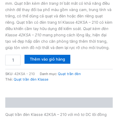
mm.
Quạt trần kèm đèn trang trí
bắt mắt có khả năng điều
chỉnh để thay đổi ba phổ màu gồm vàng cam, trung tính và
trắng, có thể dùng cả quạt và đèn hoặc đèn riêng quạt
riêng. Quạt trần có đèn trang trí Klasse 42KSA – 210 có kèm
điều khiển cầm tay hữu dụng để kiểm soát.
Quạt kèm đèn
Klasse 42KSA – 210
mang phong cách lộng lẫy, hiện đại
tạo vẻ đẹp hấp dẫn cho căn phòng tăng thêm thời trang,
giúp tôn vinh đồ nội thất và đem lại rực rỡ cho môi trường.
Quạt
Thêm vào giỏ hàng
trần
đèn
Klasse
SKU:
42KSA - 210
Danh mục:
Quạt trần đèn
42KSA
Thẻ:
Quạt trần đèn Klasse
-
210
số
lượng
Mô tả
Quạt trần đèn Klasse 42KSA – 210 với mô tơ DC lõi đồng