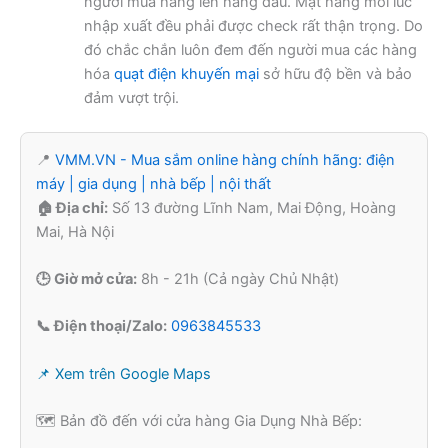
người mua hàng lên hàng đầu. Mặt hàng mỗi lúc
nhập xuất đều phải được check rất thận trọng. Do
đó chắc chắn luôn đem đến người mua các hàng
hóa
quạt điện khuyến mại
sở hữu độ bền và bảo
đảm vượt trội.
📍
VMM.VN - Mua sắm online hàng chính hãng: điện
máy | gia dụng | nhà bếp | nội thất
🏠 Địa chỉ:
Số 13 đường Lĩnh Nam, Mai Động, Hoàng
Mai, Hà Nội
🕒 Giờ mở cửa:
8h - 21h (Cả ngày Chủ Nhật)
📞 Điện thoại/Zalo:
0963845533
📌 Xem trên Google Maps
🗺️ Bản đồ đến với cửa hàng Gia Dụng Nhà Bếp: