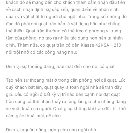
khách đó sẽ mang đến cho khách thăm cảm nhận đầu tiên
về cách nhận định, sự sắp xếp, quan điểm về nhân sinh
quan và vật chất từ người chủ ngôi nhà. Trong số những đồ
đạc đó phải nói quạt trần hẳn là vật dụng hầu như chẳng
thể thiếu. Quạt trần thường có thể treo ở phương vị trung
tâm của phòng, nó tạo ra nhiều tác dụng hơn hẳn ta nhận
định. Thêm nữa, có quạt trần có đèn Klasse 42KSA – 210
nổi trội nhờ có các công năng như:
Đem lại sự thoáng đãng, tươi mát đến cho nơi có quạt
Tạo nên sự thoáng mát ở trong căn phòng nơi để quạt. Lúc
quý khách bật lên, quạt quay là toàn ngôi nhà sẽ tràn đầy
gió. Dẫu có ngồi ở bất kỳ vị trí nào bên cạnh nơi đặt quạt
trần cũng có thể nhận thấy rõ ràng làn gió nhẹ nhàng đang
ve vuốt khắp cả người. Quạt giúp không khí trao đổi, hít thở
cảm giác thoải mái, dễ chịu.
Đem lại nguồn năng lượng cho cho ngôi nhà