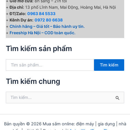
+
Giờ mở cửa:
8h sáng – 21h tối
+
Địa chỉ:
13 phố Lĩnh Nam, Mai Động, Hoàng Mai, Hà Nội
+
ĐT/Zalo:
0963 84 5533
+
Kênh Dự án:
0972 80 6638
+
Chính hãng – Giá tốt – Bảo hành uy tín.
+
Freeship Hà Nội – COD toàn quốc.
Tìm kiếm sản phẩm
T
Tìm kiếm
ì
m
k
Tìm kiếm chung
i
ế
T
m
ì
:
m
k
i
ế
Bản quyền © 2026 Mua sắm online: điện máy | gia dụng | nhà
m