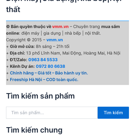
thất
© Bản quyền thuộc về
vmm.vn
– Chuyên trang
mua sắm
online
: điện máy | gia dụng | nhà bếp | nội thất.
Copyright © 2015 –
vmm.vn
+
Giờ mở cửa:
8h sáng – 21h tối
+
Địa chỉ:
13 phố Lĩnh Nam, Mai Động, Hoàng Mai, Hà Nội
+
ĐT/Zalo:
0963 84 5533
+
Kênh Dự án:
0972 80 6638
+
Chính hãng – Giá tốt – Bảo hành uy tín.
+
Freeship Hà Nội – COD toàn quốc.
Tìm kiếm sản phẩm
T
Tìm kiếm
ì
m
k
Tìm kiếm chung
i