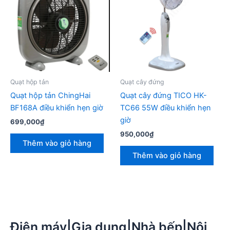
Quạt hộp tản
Quạt cây đứng
Quạt hộp tản ChingHai
Quạt cây đứng TICO HK-
BF168A điều khiển hẹn giờ
TC66 55W điều khiển hẹn
giờ
699,000
₫
950,000
₫
Thêm vào giỏ hàng
Thêm vào giỏ hàng
Điện máy|Gia dụng|Nhà bếp|Nội