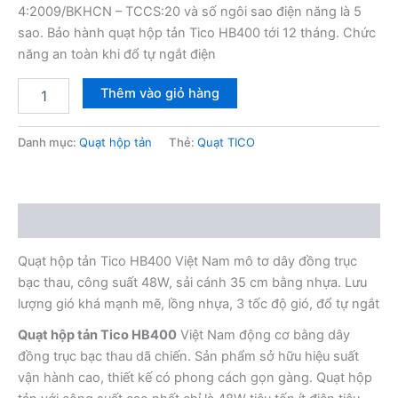
4:2009/BKHCN – TCCS:20 và số ngôi sao điện năng là 5
sao. Bảo hành quạt hộp tản Tico HB400 tới 12 tháng. Chức
năng an toàn khi đổ tự ngắt điện
Quạt
Thêm vào giỏ hàng
hộp
tản
gió
Danh mục:
Quạt hộp tản
Thẻ:
Quạt TICO
Tico
HB400
số
lượng
Mô tả
Quạt hộp tản Tico HB400 Việt Nam mô tơ dây đồng trục
bạc thau, công suất 48W, sải cánh 35 cm bằng nhựa. Lưu
lượng gió khá mạnh mẽ, lồng nhựa, 3 tốc độ gió, đổ tự ngắt
Quạt hộp tản Tico HB400
Việt Nam động cơ bằng dây
đồng trục bạc thau dã chiến. Sản phẩm sở hữu hiệu suất
vận hành cao, thiết kế có phong cách gọn gàng. Quạt hộp