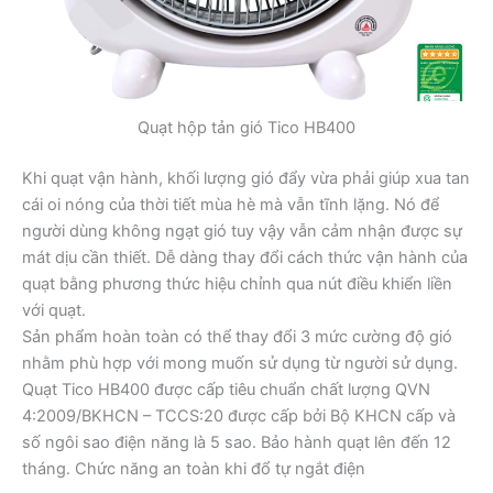
Quạt hộp tản gió Tico HB400
Khi quạt vận hành, khối lượng gió đẩy vừa phải giúp xua tan
cái oi nóng của thời tiết mùa hè mà vẫn tĩnh lặng. Nó để
người dùng không ngạt gió tuy vậy vẫn cảm nhận được sự
mát dịu cần thiết. Dễ dàng thay đổi cách thức vận hành của
quạt bằng phương thức hiệu chỉnh qua nút điều khiển liền
với quạt.
Sản phẩm hoàn toàn có thể thay đổi 3 mức cường độ gió
nhằm phù hợp với mong muốn sử dụng từ người sử dụng.
Quạt Tico HB400 được cấp tiêu chuẩn chất lượng QVN
4:2009/BKHCN – TCCS:20 được cấp bởi Bộ KHCN cấp và
số ngôi sao điện năng là 5 sao. Bảo hành quạt lên đến 12
tháng. Chức năng an toàn khi đổ tự ngắt điện