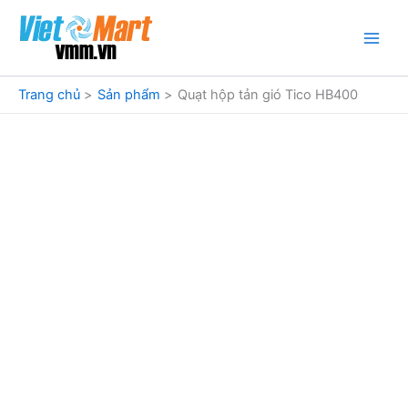
Nhảy
tới
nội
dung
Trang chủ
Sản phẩm
Quạt hộp tản gió Tico HB400