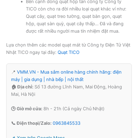
Bên cạnh dòng quạt hộp tản công ty Công ty
TICO còn cho ra đời nhiều loại quạt khác ví như:
Quạt cây, quạt treo tường, quạt bàn gọn, quạt
hộp, quạt sàn quỳ, quạt cây thấp… Đã và đang
được rất nhiều người mua tín nhiệm đặt mua.
Lựa chọn thêm các model quạt mát từ Công ty Điện Tử Việt
Nhật TICO ngay tại đây:
Quạt TICO
📍
VMM.VN - Mua sắm online hàng chính hãng: điện
máy | gia dụng | nhà bếp | nội thất
🏠 Địa chỉ:
Số 13 đường Lĩnh Nam, Mai Động, Hoàng
Mai, Hà Nội
🕒 Giờ mở cửa:
8h - 21h (Cả ngày Chủ Nhật)
📞 Điện thoại/Zalo:
0963845533
📌 Xem trên Google Maps