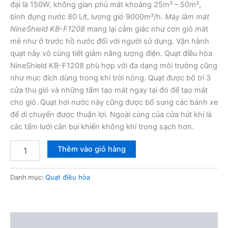
đại là 150W, không gian phủ mát khoảng 25m² – 50m²,
bình đựng nước 80 Lít, lượng gió 9000m³/h.
Máy làm mát
NineShield KB-F1208
mang lại cảm giác như cơn gió mát
mẻ như ở trước hồ nước đối với người sử dụng. Vận hành
quạt này vô cùng tiết giảm năng lượng điện. Quạt điều hòa
NineShield KB-F1208 phù hợp với đa dạng môi trường cũng
như mục đích dùng trong khi trời nóng. Quạt được bố trí 3
cửa thu gió và những tấm tạo mát ngay tại đó để tạo mát
cho gió. Quạt hơi nước này cũng được bổ sung các bánh xe
để di chuyển được thuận lợi. Ngoài cùng của cửa hút khí là
các tấm lưới cản bụi khiến không khí trong sạch hơn.
Quạt
Thêm vào giỏ hàng
điều
hòa
NineShield
Danh mục:
Quạt điều hòa
KB-
F1208
80
Lít
Mô tả
số