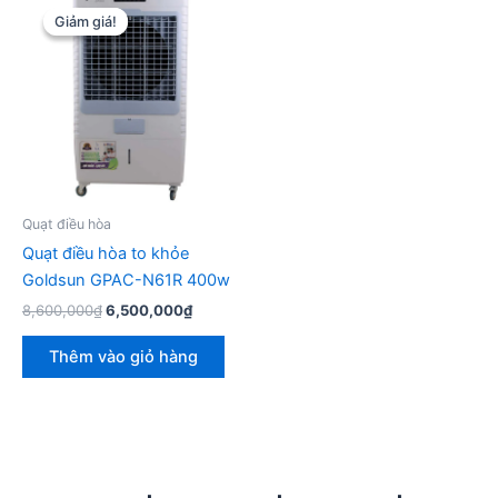
Giảm giá!
Giảm giá!
Quạt điều hòa
Quạt điều hòa to khỏe
Goldsun GPAC-N61R 400w
Giá
Giá
8,600,000
₫
6,500,000
₫
gốc
hiện
là:
tại
Thêm vào giỏ hàng
8,600,000₫.
là:
6,500,000₫.