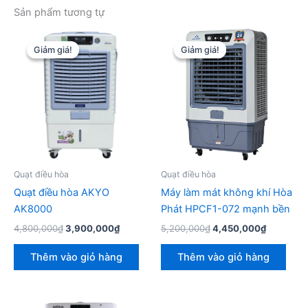
Sản phẩm tương tự
Giảm giá!
Giảm giá!
Giảm giá!
Giảm giá!
Quạt điều hòa
Quạt điều hòa
Quạt điều hòa AKYO
Máy làm mát không khí Hòa
AK8000
Phát HPCF1-072 mạnh bền
Giá
Giá
Giá
Giá
4,800,000
₫
3,900,000
₫
5,200,000
₫
4,450,000
₫
gốc
hiện
gốc
hiện
là:
tại
là:
tại
Thêm vào giỏ hàng
Thêm vào giỏ hàng
4,800,000₫.
là:
5,200,000₫.
là:
3,900,000₫.
4,450,00