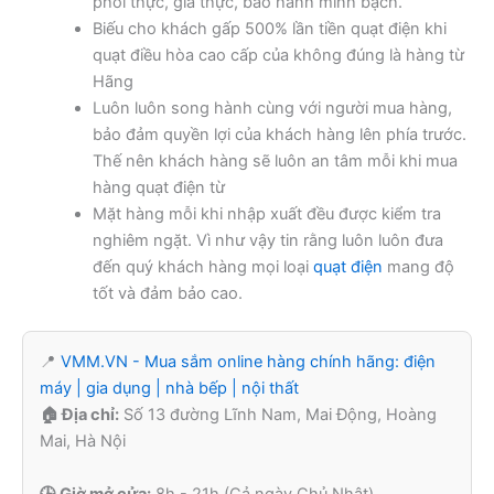
phối thực, giá thực, bảo hành minh bạch.
Biếu cho khách gấp 500% lần tiền quạt điện khi
quạt điều hòa cao cấp của không đúng là hàng từ
Hãng
Luôn luôn song hành cùng với người mua hàng,
bảo đảm quyền lợi của khách hàng lên phía trước.
Thế nên khách hàng sẽ luôn an tâm mỗi khi mua
hàng quạt điện từ
Mặt hàng mỗi khi nhập xuất đều được kiểm tra
nghiêm ngặt. Vì như vậy tin rằng luôn luôn đưa
đến quý khách hàng mọi loại
quạt điện
mang độ
tốt và đảm bảo cao.
📍
VMM.VN - Mua sắm online hàng chính hãng: điện
máy | gia dụng | nhà bếp | nội thất
🏠 Địa chỉ:
Số 13 đường Lĩnh Nam, Mai Động, Hoàng
Mai, Hà Nội
🕒 Giờ mở cửa:
8h - 21h (Cả ngày Chủ Nhật)