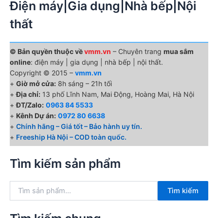
Điện máy|Gia dụng|Nhà bếp|Nội
thất
© Bản quyền thuộc về
vmm.vn
– Chuyên trang
mua sắm
online
: điện máy | gia dụng | nhà bếp | nội thất.
Copyright © 2015 –
vmm.vn
+
Giờ mở cửa:
8h sáng – 21h tối
+
Địa chỉ:
13 phố Lĩnh Nam, Mai Động, Hoàng Mai, Hà Nội
+
ĐT/Zalo:
0963 84 5533
+
Kênh Dự án:
0972 80 6638
+
Chính hãng – Giá tốt – Bảo hành uy tín.
+
Freeship Hà Nội – COD toàn quốc.
Tìm kiếm sản phẩm
T
Tìm kiếm
ì
m
k