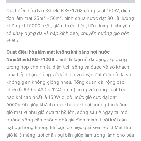
lượng
Quạt điều hòa NineShield KB-F1208 công suất 150W, diện
tích làm mát 25m² – 50m², bình chứa nước đạt 80 Lít, lượng
không khí 9000m³/h, giảm thiểu điện, tiện dụng di chuyển,
có
khay đựng đá
và
nắp kính
đẹp,
chuyển hướng gió bốn
chiều
Quạt điều hòa làm mát không khí bằng hơi nước
NineShield KB-F1208
chính là loại rất đa dạng, áp dụng
tương hợp cho nhiều diện tích sống và được vô số khách
mua tiếp nhận. Cùng với kích cỡ vừa vặn đặt được ở đa số
không gian không giống nhau. Tổng quan dài rộng các
chiều là 630 x 430 x 1240 (mm) cùng với công suất tiêu
hao khi cao nhất là 150W đi đôi mức gió cực đại đạt
9000m³/h giúp khách mua khoan khoái hưởng thụ luồng
gió mát ví như gió đưa từ hồ lớn, sông sâu ở ngay tại môi
trường sống căn phòng nhà gia đình mình. Lưới lưới cản
hạt bụi trong không khí cực có hiệu quả kèm với 3 Mặt thu
gió là 3 màng lưới chặn bụi bẩn giúp làm trong lành cho bầu