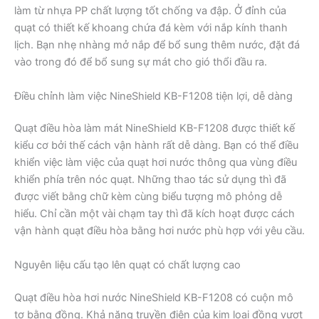
làm từ nhựa PP chất lượng tốt chống va đập. Ở đỉnh của
quạt có thiết kế khoang chứa đá kèm với nắp kính thanh
lịch. Bạn nhẹ nhàng mở nắp để bổ sung thêm nước, đặt đá
vào trong đó để bổ sung sự mát cho gió thổi đầu ra.
Điều chỉnh làm việc NineShield KB-F1208 tiện lợi, dễ dàng
Quạt điều hòa làm mát NineShield KB-F1208 được thiết kế
kiểu cơ bởi thế cách vận hành rất dễ dàng. Bạn có thể điều
khiển việc làm việc của quạt hơi nước thông qua vùng điều
khiển phía trên nóc quạt. Những thao tác sử dụng thì đã
được viết bằng chữ kèm cùng biểu tượng mô phỏng dễ
hiểu. Chỉ cần một vài chạm tay thì đã kích hoạt được cách
vận hành quạt điều hòa bằng hơi nước phù hợp với yêu cầu.
Nguyên liệu cấu tạo lên quạt có chất lượng cao
Quạt điều hòa hơi nước NineShield KB-F1208 có cuộn mô
tơ bằng đồng. Khả năng truyền điện của kim loại đồng vượt