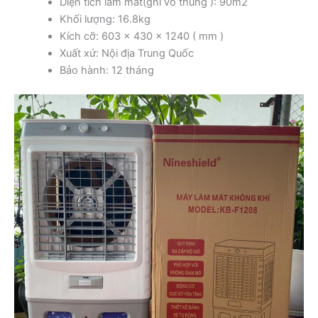
Diện tích làm mát(ghi vỏ thùng ): 90m2
Khối lượng: 16.8kg
Kích cỡ: 603 x 430 x 1240 ( mm )
Xuất xứ: Nội địa Trung Quốc
Bảo hành: 12 tháng