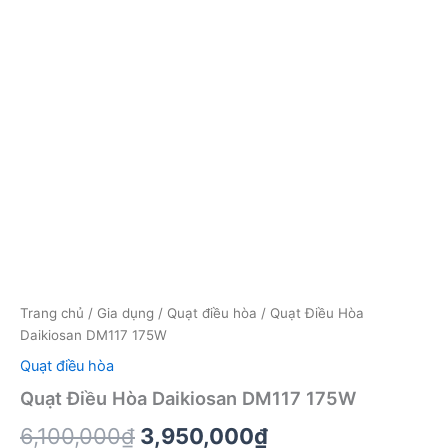
Trang chủ
/
Gia dụng
/
Quạt điều hòa
/ Quạt Điều Hòa
Daikiosan DM117 175W
Quạt điều hòa
Quạt Điều Hòa Daikiosan DM117 175W
Giá
Giá
6,100,000
₫
3,950,000
₫