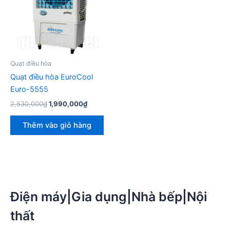
Quạt điều hòa
Quạt điều hòa EuroCool
Euro-5555
Giá
Giá
2,530,000
₫
1,990,000
₫
gốc
hiện
là:
tại
Thêm vào giỏ hàng
2,530,000₫.
là:
1,990,000₫.
Điện máy|Gia dụng|Nhà bếp|Nội
thất