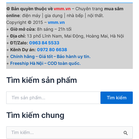
© Bản quyền thuộc về
vmm.vn
– Chuyên trang
mua sắm
online
: điện máy | gia dụng | nhà bếp | nội thất.
Copyright © 2015 –
vmm.vn
+
Giờ mở cửa:
8h sáng – 21h tối
+
Địa chỉ:
13 phố Lĩnh Nam, Mai Động, Hoàng Mai, Hà Nội
+
ĐT/Zalo:
0963 84 5533
+
Kênh Dự án:
0972 80 6638
+
Chính hãng – Giá tốt – Bảo hành uy tín.
+
Freeship Hà Nội – COD toàn quốc.
Tìm kiếm sản phẩm
T
Tìm kiếm
ì
m
k
Tìm kiếm chung
i
ế
T
m
ì
: