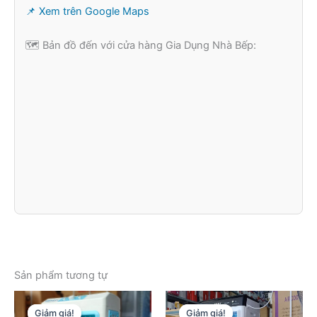
📌 Xem trên Google Maps
🗺️ Bản đồ đến với cửa hàng Gia Dụng Nhà Bếp:
Sản phẩm tương tự
Giảm giá!
Giảm giá!
Giảm giá!
Giảm giá!