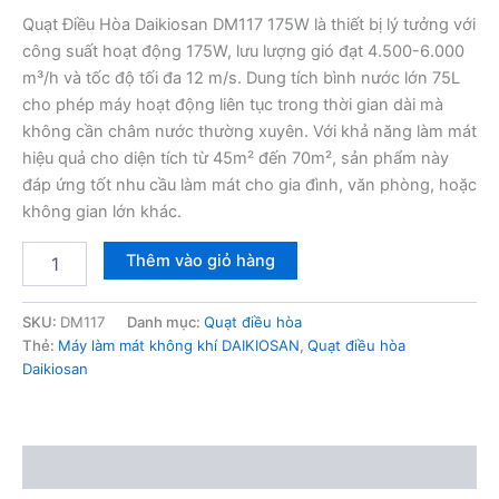
gốc
hiện
Quạt Điều Hòa Daikiosan DM117 175W là thiết bị lý tưởng với
công suất hoạt động 175W, lưu lượng gió đạt 4.500-6.000
là:
tại
m³/h và tốc độ tối đa 12 m/s. Dung tích bình nước lớn 75L
6,100,000₫.
là:
cho phép máy hoạt động liên tục trong thời gian dài mà
không cần châm nước thường xuyên. Với khả năng làm mát
3,950,000₫.
hiệu quả cho diện tích từ 45m² đến 70m², sản phẩm này
đáp ứng tốt nhu cầu làm mát cho gia đình, văn phòng, hoặc
không gian lớn khác.
Quạt
Thêm vào giỏ hàng
Điều
Hòa
Daikiosan
SKU:
DM117
Danh mục:
Quạt điều hòa
DM117
Thẻ:
Máy làm mát không khí DAIKIOSAN
,
Quạt điều hòa
175W
Daikiosan
số
lượng
Mô tả