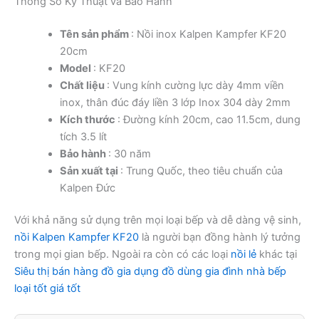
Thông Số Kỹ Thuật và Bảo Hành
Tên sản phẩm
: Nồi inox Kalpen Kampfer KF20
20cm
Model
: KF20
Chất liệu
: Vung kính cường lực dày 4mm viền
inox, thân đúc đáy liền 3 lớp Inox 304 dày 2mm
Kích thước
: Đường kính 20cm, cao 11.5cm, dung
tích 3.5 lít
Bảo hành
: 30 năm
Sản xuất tại
: Trung Quốc, theo tiêu chuẩn của
Kalpen Đức
Với khả năng sử dụng trên mọi loại bếp và dễ dàng vệ sinh,
nồi Kalpen Kampfer KF20
là người bạn đồng hành lý tưởng
trong mọi gian bếp. Ngoài ra còn có các loại
nồi lẻ
khác tại
Siêu thị bán hàng đồ gia dụng đồ dùng gia đình nhà bếp
loại tốt giá tốt