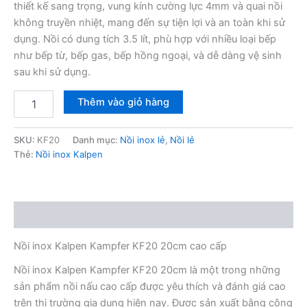
thiết kế sang trọng, vung kính cường lực 4mm và quai nồi
không truyền nhiệt, mang đến sự tiện lợi và an toàn khi sử
dụng. Nồi có dung tích 3.5 lít, phù hợp với nhiều loại bếp
như bếp từ, bếp gas, bếp hồng ngoại, và dễ dàng vệ sinh
sau khi sử dụng.
Nồi
Thêm vào giỏ hàng
inox
Kalpen
Kampfer
SKU:
KF20
Danh mục:
Nồi inox lẻ
,
Nồi lẻ
KF20
Thẻ:
Nồi inox Kalpen
20cm
số
lượng
Mô tả
Nồi inox Kalpen Kampfer KF20 20cm cao cấp
Nồi inox Kalpen Kampfer KF20 20cm là một trong những
sản phẩm nồi nấu cao cấp được yêu thích và đánh giá cao
trên thị trường gia dụng hiện nay. Được sản xuất bằng công