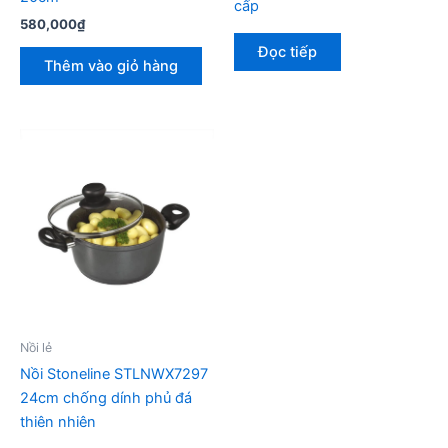
cấp
580,000
₫
Đọc tiếp
Thêm vào giỏ hàng
Nồi lẻ
Nồi Stoneline STLNWX7297
24cm chống dính phủ đá
thiên nhiên