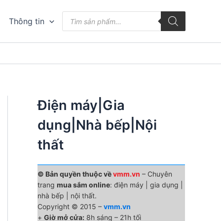
Tìm
Thông tin
kiếm
sản
phẩm
Điện máy|Gia
dụng|Nhà bếp|Nội
thất
© Bản quyền thuộc về
vmm.vn
– Chuyên
trang
mua sắm online
: điện máy | gia dụng |
nhà bếp | nội thất.
Copyright © 2015 –
vmm.vn
+
Giờ mở cửa:
8h sáng – 21h tối