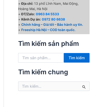
+
Địa chỉ:
13 phố Lĩnh Nam, Mai Động,
Hoàng Mai, Hà Nội
+
ĐT/Zalo:
0963 84 5533
+
Kênh Dự án:
0972 80 6638
+
Chính hãng – Giá tốt – Bảo hành uy tín.
+
Freeship Hà Nội – COD toàn quốc.
Tìm kiếm sản phẩm
T
Tìm kiếm
ì
m
k
Tìm kiếm chung
i
ế
T
m
ì
:
m
k
i