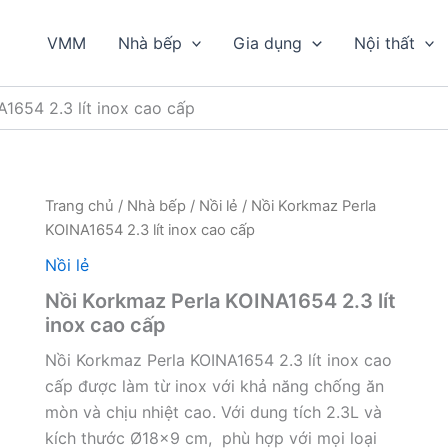
VMM
Nhà bếp
Gia dụng
Nội thất
1654 2.3 lít inox cao cấp
Trang chủ
/
Nhà bếp
/
Nồi lẻ
/ Nồi Korkmaz Perla
KOINA1654 2.3 lít inox cao cấp
Nồi lẻ
Nồi Korkmaz Perla KOINA1654 2.3 lít
inox cao cấp
Nồi Korkmaz Perla KOINA1654 2.3 lít inox cao
cấp được làm từ inox với khả năng chống ăn
mòn và chịu nhiệt cao. Với dung tích 2.3L và
kích thước Ø18×9 cm, phù hợp với mọi loại