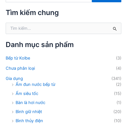
m
k
Tìm kiếm chung
i
ế
T
m
ì
:
m
k
Danh mục sản phẩm
i
ế
Bếp từ Kolbe
(3)
m
:
Chưa phân loại
(4)
Gia dụng
(341)
Ấm đun nước bếp từ
(2)
Ấm siêu tốc
(15)
Bàn là hơi nước
(1)
Bình giữ nhiệt
(20)
Bình thủy điện
(10)