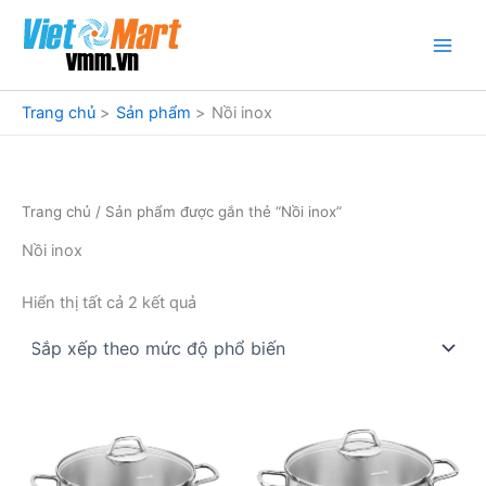
Nhảy
tới
nội
dung
Trang chủ
Sản phẩm
Nồi inox
Trang chủ
/ Sản phẩm được gắn thẻ “Nồi inox”
Nồi inox
Đã
Hiển thị tất cả 2 kết quả
sắp
xếp
theo
mức
độ
phổ
biến