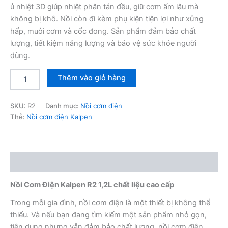
ủ nhiệt 3D giúp nhiệt phân tán đều, giữ cơm ấm lâu mà
không bị khô. Nồi còn đi kèm phụ kiện tiện lợi như xửng
hấp, muôi cơm và cốc đong. Sản phẩm đảm bảo chất
lượng, tiết kiệm năng lượng và bảo vệ sức khỏe người
dùng.
Nồi
Thêm vào giỏ hàng
cơm
điện
Kalpen
SKU:
R2
Danh mục:
Nồi cơm điện
R2
Thẻ:
Nồi cơm điện Kalpen
1,2L
số
lượng
Mô tả
Nồi Cơm Điện Kalpen R2 1,2L chất liệu cao cấp
Trong mỗi gia đình, nồi cơm điện là một thiết bị không thể
thiếu. Và nếu bạn đang tìm kiếm một sản phẩm nhỏ gọn,
tiện dụng nhưng vẫn đảm bảo chất lượng, nồi cơm điện