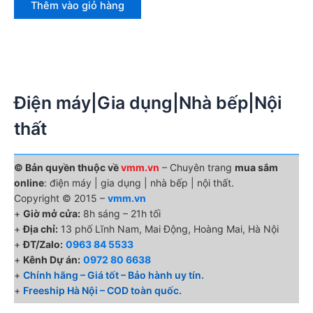
Thêm vào giỏ hàng
Điện máy|Gia dụng|Nhà bếp|Nội
thất
© Bản quyền thuộc về
vmm.vn
– Chuyên trang
mua sắm
online
: điện máy | gia dụng | nhà bếp | nội thất.
Copyright © 2015 –
vmm.vn
+
Giờ mở cửa:
8h sáng – 21h tối
+
Địa chỉ:
13 phố Lĩnh Nam, Mai Động, Hoàng Mai, Hà Nội
+
ĐT/Zalo:
0963 84 5533
+
Kênh Dự án:
0972 80 6638
+
Chính hãng – Giá tốt – Bảo hành uy tín.
+
Freeship Hà Nội – COD toàn quốc.