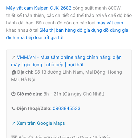
Máy vắt cam Kalpen CJK-2682
công suất mạnh 800W,
thiết kế thân thiện, các chi tiết có thể tháo rời và chế độ bảo
hành dài hạn. Bên cạnh đó còn có các loại
máy vắt cam
khác nhau ở tại
Siêu thị bán hàng đồ gia dụng đồ dùng gia
đình nhà bếp loại tốt giá tốt
📍
VMM.VN - Mua sắm online hàng chính hãng: điện
máy | gia dụng | nhà bếp | nội thất
🏠 Địa chỉ:
Số 13 đường Lĩnh Nam, Mai Động, Hoàng
Mai, Hà Nội
🕒 Giờ mở cửa:
8h - 21h (Cả ngày Chủ Nhật)
📞 Điện thoại/Zalo:
0963845533
📌 Xem trên Google Maps
🗺️ Bản đồ đến với cửa hàng Gia Dụng Nhà Bếp: