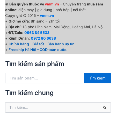
© Bản quyền thuộc về
vmm.vn
– Chuyên trang
mua sắm
online
: điện máy | gia dụng | nhà bếp | nội thất.
Copyright © 2015 –
vmm.vn
+
Giờ mở cửa:
8h sáng – 21h tối
+
Địa chỉ:
13 phố Lĩnh Nam, Mai Động, Hoàng Mai, Hà Nội
+
ĐT/Zalo:
0963 84 5533
+
Kênh Dự án:
0972 80 6638
+
Chính hãng – Giá tốt – Bảo hành uy tín.
+
Freeship Hà Nội – COD toàn quốc.
Tìm kiếm sản phẩm
T
Tìm kiếm
ì
m
k
Tìm kiếm chung
i
ế
T
m
ì
:
m