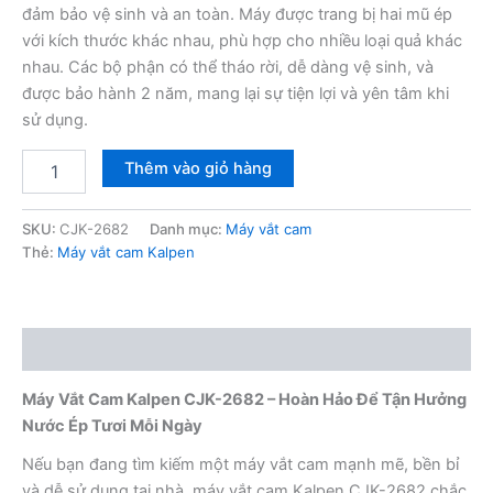
đảm bảo vệ sinh và an toàn. Máy được trang bị hai mũ ép
với kích thước khác nhau, phù hợp cho nhiều loại quả khác
nhau. Các bộ phận có thể tháo rời, dễ dàng vệ sinh, và
được bảo hành 2 năm, mang lại sự tiện lợi và yên tâm khi
sử dụng.
Máy
Thêm vào giỏ hàng
vắt
cam
Kalpen
SKU:
CJK-2682
Danh mục:
Máy vắt cam
CJK-
Thẻ:
Máy vắt cam Kalpen
2682
số
lượng
Mô tả
Máy Vắt Cam Kalpen CJK-2682 – Hoàn Hảo Để Tận Hưởng
Nước Ép Tươi Mỗi Ngày
Nếu bạn đang tìm kiếm một máy vắt cam mạnh mẽ, bền bỉ
và dễ sử dụng tại nhà, máy vắt cam Kalpen CJK-2682 chắc