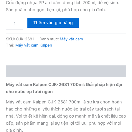
Cốc đựng nhựa PP an toàn, dung tích 700ml, dễ vệ sinh.
Sản phẩm nhỏ gọn, tiện lợi, phù hợp cho gia đình.
Máy
Thêm vào giỏ hàng
vắt
cam
Kalpen
SKU:
CJK-2681
Danh mục:
Máy vắt cam
CJK-
Thẻ:
Máy vắt cam Kalpen
2681
700ml
số
lượng
Mô tả
Máy vắt cam Kalpen CJK-2681 700ml: Giải pháp hiện đại
cho nước ép tươi ngon
Máy vắt cam Kalpen CJK-2681 700ml là sự lựa chọn hoàn
hảo cho những ai yêu thích nước ép trái cây tươi sạch tại
nhà. Với thiết kế hiện đại, động cơ mạnh mẽ và chất liệu cao
cấp, sản phẩm mang lại sự tiện lợi tối ưu, phù hợp với mọi
gia đình.