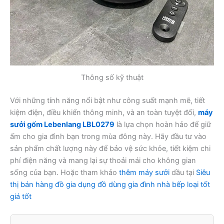
Thông số kỹ thuật
Với những tính năng nổi bật như công suất mạnh mẽ, tiết
kiệm điện, điều khiển thông minh, và an toàn tuyệt đối,
máy
sưởi gốm Lebenlang LBL0279
là lựa chọn hoàn hảo để giữ
ấm cho gia đình bạn trong mùa đông này. Hãy đầu tư vào
sản phẩm chất lượng này để bảo vệ sức khỏe, tiết kiệm chi
phí điện năng và mang lại sự thoải mái cho không gian
sống của bạn. Hoặc tham khảo
thêm máy sưởi
dầu tại
Siêu
thị bán hàng đồ gia dụng đồ dùng gia đình nhà bếp loại tốt
giá tốt