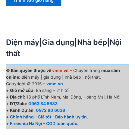
Thêm vào giỏ hàng
Điện máy|Gia dụng|Nhà bếp|Nội
thất
© Bản quyền thuộc về
vmm.vn
– Chuyên trang
mua sắm
online
: điện máy | gia dụng | nhà bếp | nội thất.
Copyright © 2015 –
vmm.vn
+
Giờ mở cửa:
8h sáng – 21h tối
+
Địa chỉ:
13 phố Lĩnh Nam, Mai Động, Hoàng Mai, Hà Nội
+
ĐT/Zalo:
0963 84 5533
+
Kênh Dự án:
0972 80 6638
+
Chính hãng – Giá tốt – Bảo hành uy tín.
+
Freeship Hà Nội – COD toàn quốc.