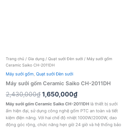
Trang chủ
/
Gia dụng
/
Quạt sưởi Đèn sưởi
/ Máy sưởi gốm
Ceramic Saiko CH-2011DH
Máy sưởi gốm
,
Quạt sưởi Đèn sưởi
Máy sưởi gốm Ceramic Saiko CH-2011DH
Giá
Giá
2,430,000
₫
1,650,000
₫
gốc
hiện
Máy sưởi gốm Ceramic Saiko CH-2011DH
là thiết bị sưởi
ấm hiện đại, sử dụng công nghệ gốm PTC an toàn và tiết
là:
tại
kiệm điện năng. Với hai chế độ nhiệt 1000W/2000W, dao
2,430,000₫.
là:
động góc rộng, chức năng hẹn giờ 24 giờ và hệ thống bảo