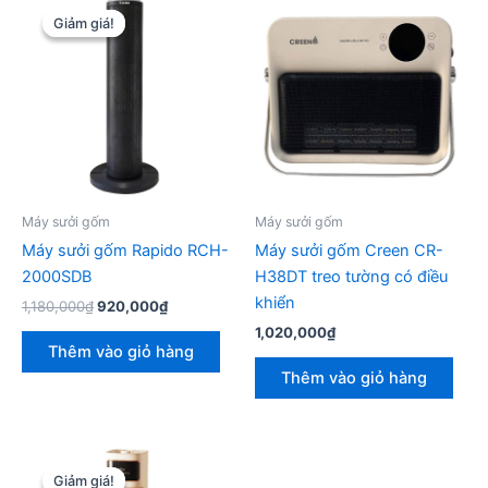
Giảm giá!
Giảm giá!
Máy sưởi gốm
Máy sưởi gốm
Máy sưởi gốm Rapido RCH-
Máy sưởi gốm Creen CR-
2000SDB
H38DT treo tường có điều
khiển
Giá
Giá
1,180,000
₫
920,000
₫
gốc
hiện
1,020,000
₫
là:
tại
Thêm vào giỏ hàng
1,180,000₫.
là:
Thêm vào giỏ hàng
920,000₫.
Giảm giá!
Giảm giá!