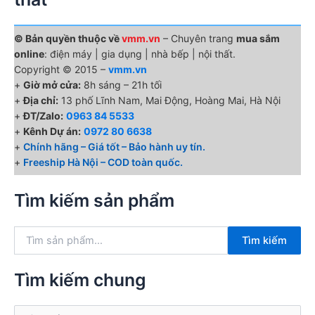
© Bản quyền thuộc về
vmm.vn
– Chuyên trang
mua sắm
online
: điện máy | gia dụng | nhà bếp | nội thất.
Copyright © 2015 –
vmm.vn
+
Giờ mở cửa:
8h sáng – 21h tối
+
Địa chỉ:
13 phố Lĩnh Nam, Mai Động, Hoàng Mai, Hà Nội
+
ĐT/Zalo:
0963 84 5533
+
Kênh Dự án:
0972 80 6638
+
Chính hãng – Giá tốt – Bảo hành uy tín.
+
Freeship Hà Nội – COD toàn quốc.
Tìm kiếm sản phẩm
T
Tìm kiếm
ì
m
k
Tìm kiếm chung
i
ế
T