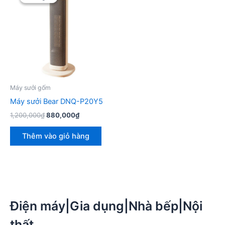
Máy sưởi gốm
Máy sưởi Bear DNQ-P20Y5
Giá
Giá
1,200,000
₫
880,000
₫
gốc
hiện
là:
tại
Thêm vào giỏ hàng
1,200,000₫.
là:
880,000₫.
Điện máy|Gia dụng|Nhà bếp|Nội
thất