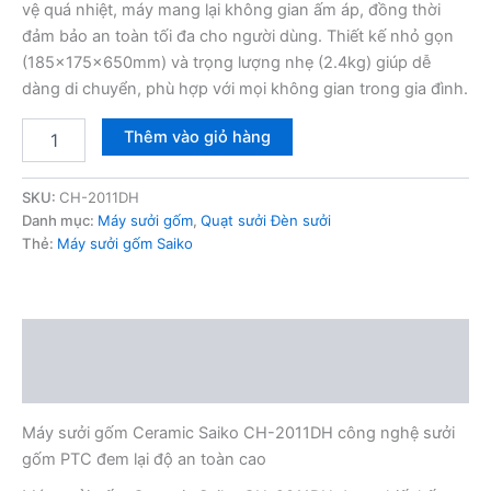
vệ quá nhiệt, máy mang lại không gian ấm áp, đồng thời
1,650,000₫.
đảm bảo an toàn tối đa cho người dùng. Thiết kế nhỏ gọn
(185x175x650mm) và trọng lượng nhẹ (2.4kg) giúp dễ
dàng di chuyển, phù hợp với mọi không gian trong gia đình.
Máy
Thêm vào giỏ hàng
sưởi
gốm
Ceramic
SKU:
CH-2011DH
Saiko
Danh mục:
Máy sưởi gốm
,
Quạt sưởi Đèn sưởi
CH-
Thẻ:
Máy sưởi gốm Saiko
2011DH
số
lượng
Mô tả
Thông tin bổ sung
Máy sưởi gốm Ceramic Saiko CH-2011DH công nghệ sưởi
gốm PTC đem lại độ an toàn cao