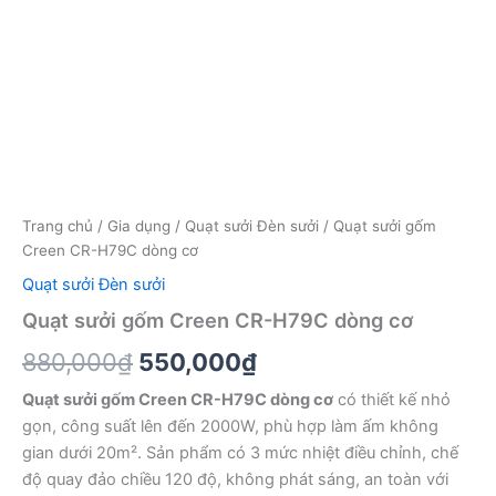
Trang chủ
/
Gia dụng
/
Quạt sưởi Đèn sưởi
/ Quạt sưởi gốm
Creen CR-H79C dòng cơ
Quạt sưởi Đèn sưởi
Quạt sưởi gốm Creen CR-H79C dòng cơ
Giá
Giá
880,000
₫
550,000
₫
gốc
hiện
Quạt sưởi gốm Creen CR-H79C dòng cơ
có thiết kế nhỏ
gọn, công suất lên đến 2000W, phù hợp làm ấm không
là:
tại
gian dưới 20m². Sản phẩm có 3 mức nhiệt điều chỉnh, chế
880,000₫.
là:
độ quay đảo chiều 120 độ, không phát sáng, an toàn với