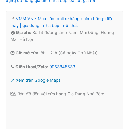
dụng đồ dùng gia đình nhà bếp loại tốt giá tốt
📍
VMM.VN - Mua sắm online hàng chính hãng: điện
máy | gia dụng | nhà bếp | nội thất
🏠 Địa chỉ:
Số 13 đường Lĩnh Nam, Mai Động, Hoàng
Mai, Hà Nội
🕒 Giờ mở cửa:
8h - 21h (Cả ngày Chủ Nhật)
📞 Điện thoại/Zalo:
0963845533
📌 Xem trên Google Maps
🗺️ Bản đồ đến với cửa hàng Gia Dụng Nhà Bếp: