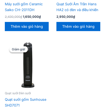
Máy sưởi gốm Ceramic
Quạt Sưởi Âm Trần Hans
Saiko CH-2011DH
HA2 có đèn và điều khiển
Giá
Giá
2,430,000
₫
1,650,000
₫
2,950,000
₫
gốc
hiện
là:
tại
Thêm vào giỏ hàng
Thêm vào giỏ hàng
2,430,000₫.
là:
1,650,000₫.
Giảm giá!
Giảm giá!
Quạt sưởi Đèn sưởi
Quạt sưởi gốm Sunhouse
SHD7071