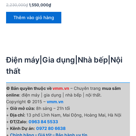
Giá
Giá
2,230,000
₫
1,550,000
₫
gốc
hiện
là:
tại
Thêm vào giỏ hàng
2,230,000₫.
là:
1,550,000₫.
Điện máy|Gia dụng|Nhà bếp|Nội
thất
© Bản quyền thuộc về
vmm.vn
– Chuyên trang
mua sắm
online
: điện máy | gia dụng | nhà bếp | nội thất.
Copyright © 2015 –
vmm.vn
+
Giờ mở cửa:
8h sáng – 21h tối
+
Địa chỉ:
13 phố Lĩnh Nam, Mai Động, Hoàng Mai, Hà Nội
+
ĐT/Zalo:
0963 84 5533
+
Kênh Dự án:
0972 80 6638
+
Chính hãng – Giá tốt – Bảo hành uy tín.