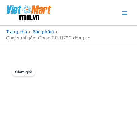
Nhảy
tới
nội
dung
Trang chủ
Sản phẩm
Quạt sưởi gốm Creen CR-H79C dòng cơ
Giảm giá!