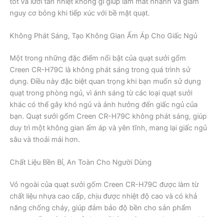
tốt và lưới tản nhiệt không gỉ giúp làm mát nhanh và giảm
nguy cơ bỏng khi tiếp xúc với bề mặt quạt.
Không Phát Sáng, Tạo Không Gian Ấm Áp Cho Giấc Ngủ
Một trong những đặc điểm nổi bật của quạt sưởi gốm
Creen CR-H79C là không phát sáng trong quá trình sử
dụng. Điều này đặc biệt quan trọng khi bạn muốn sử dụng
quạt trong phòng ngủ, vì ánh sáng từ các loại quạt sưởi
khác có thể gây khó ngủ và ảnh hưởng đến giấc ngủ của
bạn. Quạt sưởi gốm Creen CR-H79C không phát sáng, giúp
duy trì một không gian ấm áp và yên tĩnh, mang lại giấc ngủ
sâu và thoải mái hơn.
Chất Liệu Bền Bỉ, An Toàn Cho Người Dùng
Vỏ ngoài của quạt sưởi gốm Creen CR-H79C được làm từ
chất liệu nhựa cao cấp, chịu được nhiệt độ cao và có khả
năng chống cháy, giúp đảm bảo độ bền cho sản phẩm