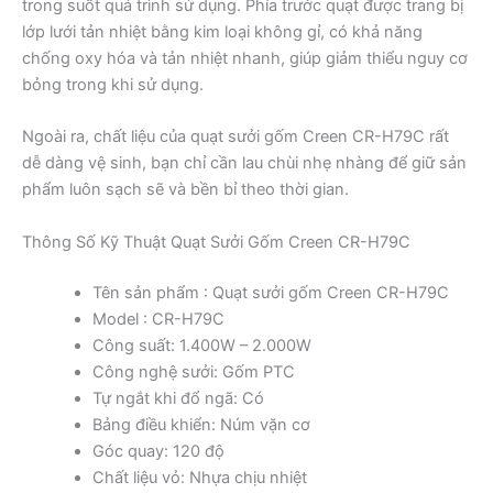
trong suốt quá trình sử dụng. Phía trước quạt được trang bị
lớp lưới tản nhiệt bằng kim loại không gỉ, có khả năng
chống oxy hóa và tản nhiệt nhanh, giúp giảm thiểu nguy cơ
bỏng trong khi sử dụng.
Ngoài ra, chất liệu của quạt sưởi gốm Creen CR-H79C rất
dễ dàng vệ sinh, bạn chỉ cần lau chùi nhẹ nhàng để giữ sản
phẩm luôn sạch sẽ và bền bỉ theo thời gian.
Thông Số Kỹ Thuật Quạt Sưởi Gốm Creen CR-H79C
Tên sản phẩm : Quạt sưởi gốm Creen CR-H79C
Model : CR-H79C
Công suất: 1.400W – 2.000W
Công nghệ sưởi: Gốm PTC
Tự ngắt khi đổ ngã: Có
Bảng điều khiển: Núm vặn cơ
Góc quay: 120 độ
Chất liệu vỏ: Nhựa chịu nhiệt