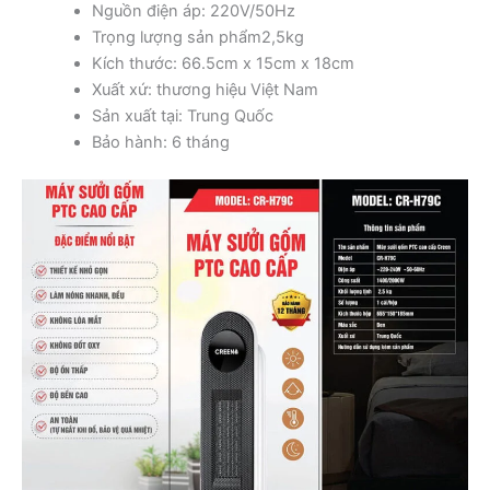
Nguồn điện áp: 220V/50Hz
Trọng lượng sản phẩm2,5kg
Kích thước: 66.5cm x 15cm x 18cm
Xuất xứ: thương hiệu Việt Nam
Sản xuất tại: Trung Quốc
Bảo hành: 6 tháng