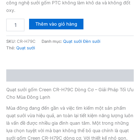
công nghệ sưởi gốm PTC không làm khô da và không đốt
550,000₫.
oxy.
Quạt
Thêm vào giỏ hàng
sưởi
gốm
Creen
SKU:
CR-H79C
Danh mục:
Quạt sưởi Đèn sưởi
CR-
Thẻ:
Quạt sưởi
H79C
dòng
cơ
số
Mô tả
lượng
Quạt sưởi gốm Creen CR-H79C Dòng Cơ – Giải Pháp Tối Ưu
Cho Mùa Đông Lạnh
Mùa đông đang đến gần và việc tìm kiếm một sản phẩm
quạt sưởi vừa hiệu quả, an toàn lại tiết kiệm năng lượng luôn
là vấn đề được nhiều gia đình quan tâm. Một trong những
lựa chọn tuyệt vời mà bạn không thể bỏ qua chính là quạt
sưởi gốm Creen CR-H79C dòng cơ. Với thiết kế nhỏ gọn,