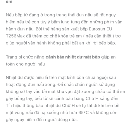
em
Nếu bếp từ đang ở trong trạng thái đun nấu sẽ rất nguy
hiểm nếu trẻ con tùy ý bấm lung tung đến những phím vận
hành đun nấu. Bởi thế hãng sản xuất bếp Eurosun EU-
T256Max đã thêm cơ chế khóa trẻ em ( nếu cần thiết ) trợ
giúp người vận hành không phải bất an khi rời bếp bếp.
Trang bị chức năng
cảnh báo nhiệt dư mặt bếp
giúp an
toàn cho người nấu
Nhiệt dư được hiểu là trên mặt kính còn chưa nguội sau
hoạt động đun nấu xong. Để chắc chắn người sử dụng
không sờ tay vào bề mặt khu vực đặt xoong chảo có thể sẽ
gây bỏng tay, bếp từ sẽ cảnh báo bằng Chữ H sáng đèn.
Tín hiệu thông báo nhiệt dư Chữ H sẽ tự tắt đi khi trên bề
mặt vùng nấu đã hạ xuống nhỏ hơn 65ºC và không còn
gây nguy hiểm đến người dùng nữa.