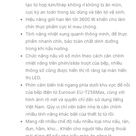
tạo từ hợp kim/thép không rỉ không bị ăn mòn,
cực kỳ an toàn trong lúc dùng và tiện lợi vệ sinh.
Hiệu năng giới hạn lên tới 3600 W khiến cho làm
chín thực phẩm cực kì mau chóng.
Tính năng nhiệt xung quanh thông minh, để thực
phẩm nhanh chín, bảo toàn chất dinh dưỡng
trong khi nấu nướng.
Chức năng nấu vô số món theo cách căn chỉnh
nhiệt năng trên phím/slide trượt của bếp, nhiều
thông số cũng được hiển thị rõ ràng tại màn hiển
thị LED.
Phím cảm biến trải ngang phía dưới khu vực để nồi
của bếp điện từ Eurosun EU-T256Max, cùng với
hình ảnh rõ nét và quyển chỉ dẫn sử dụng tiếng
Việt Nam. Qúy vị chỉ nên bấm nhẹ là căn chỉnh
nhiều tính năng khác biệt của thiết bị từ rồi.
Mang rất nhiều chế độ nấu nhiều loại như nấu, rán,
đun, hầm, kho… Khiến cho người tiêu dùng thoải