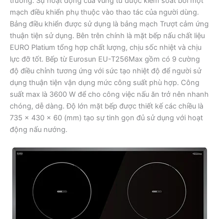
trường. Sự hoạt động của vùng từ được kiểm soát bởi một
mạch điều khiển phụ thuộc vào thao tác của người dùng.
Bảng điều khiển được sử dụng là bảng mạch Trượt cảm ứng
thuận tiện sử dụng. Bên trên chính là mặt bếp nấu chất liệu
EURO Platium tổng hợp chất lượng, chịu sốc nhiệt và chịu
lực đỡ tốt. Bếp từ Eurosun EU-T256Max gồm có 9 cường
độ điều chỉnh tương ứng với sức tạo nhiệt độ để người sử
dụng thuận tiện vận dụng mức công suất phù hợp. Công
suất max là 3600 W để cho công việc nấu ăn trở nên nhanh
chóng, dễ dàng. Độ lớn mặt bếp được thiết kế các chiều là
735 x 430 x 60 (mm) tạo sự tinh gọn đủ sử dụng với hoạt
động nấu nướng.