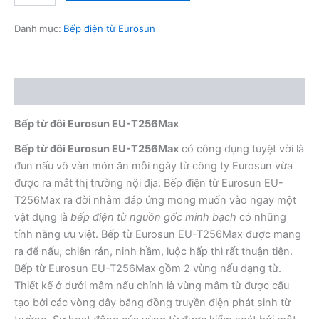
đôi
Eurosun
Danh mục:
Bếp điện từ Eurosun
EU-
T256Max
số
lượng
Mô tả
Bếp từ đôi Eurosun EU-T256Max
Bếp từ đôi Eurosun EU-T256Max
có công dụng tuyệt vời là
đun nấu vô vàn món ăn mỗi ngày từ công ty Eurosun vừa
được ra mắt thị trường nội địa. Bếp điện từ Eurosun EU-
T256Max ra đời nhằm đáp ứng mong muốn vào ngay một
vật dụng là
bếp điện từ nguồn gốc minh bạch
có những
tính năng ưu việt. Bếp từ Eurosun EU-T256Max được mang
ra để nấu, chiên rán, ninh hầm, luộc hấp thì rất thuận tiện.
Bếp từ Eurosun EU-T256Max gồm 2 vùng nấu dạng từ.
Thiết kế ở dưới mâm nấu chính là vùng mâm từ được cấu
tạo bởi các vòng dây bằng đồng truyền điện phát sinh từ