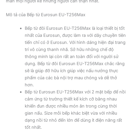
mãn mọi người kể những người cẩn thận nhất.
Mô tả của Bếp từ Eurosun EU-T256Max
Bếp từ đôi Eurosun EU-T256Max là loại thiết bị tốt
nhất của Eurosun, được làm ra với dây chuyền tiên
tiến chỉ có ở Eurosun. Với hình dáng hiện đại trang
trí vô cùng thanh nhã. Sở hữu những chế độ
thông minh lại còn rất an toàn đối với người sử
dụng. Bếp từ đôi Eurosun EU-T256Max chắc rằng
sẽ là giúp đỡ hữu ích giúp việc nấu nướng thực
phẩm của các bà nội trợ mau chóng và dễ thở
hơn.
Bếp từ Eurosun EU-T256Max với 2 mặt bếp để nồi
cảm ứng từ trường thiết kế kích cỡ bằng nhau
khiến đun được nhiều món ăn trong cùng thời
gian nấu. Size mỗi bếp khác biệt vừa với nhiều
dạng nồi từ nhỏ đến lớn để dùng ít điện năng rất
tốt nhất.