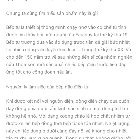
Chúng ta cùng tìm hiểu sản phẩm này là gì?
Bếp từ là thiết bị thông minh chạy nhờ vào cơ chế từ tính
được tìm thấy bởi một người tên Faraday tại thế kỷ thứ 19.
Bếp từ trường đưa vào áp dụng trước tiên để giải bức nhiệt
tại nhiều công việc luyện kim loại … Trong thế kỷ thứ XX. Và
cho đến 150 năm trở về sau những tiến sĩ của nhóm nghiên
cứu Thomson mới sản xuất chiếc bếp điện trước tiên đáp
ứng tốt cho công đoạn nấu ăn.
Nguyên lý làm việc của bếp nấu điện từ
Khi được kết nối với nguồn điện, dòng điện chạy qua cuộn
dây đồng phía dưới tấm kính sản sinh ra một dòng từ tính
không hề nhỏ. Mọi dạng xoong chảo là hợp chất nhiễm từ
được kê lên bếp đồng thời bếp từ sẽ tỏa nhiệt. Nhiệt lượng
này chỉ tác dụng ở dưới cùng đáy nồi và không cho nhiệt
tản ra khu vực xung quanh. Trong sự thật, không giống với