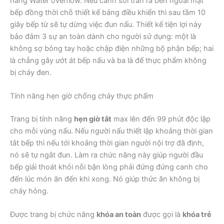
năng Water overflow. Nếu canh sôi tràn ra bên ngoài mặt
bếp đồng thời chỗ thiết kế bảng điều khiển thì sau tầm 10
giây bếp từ sẽ tự dừng việc đun nấu. Thiết kế tiện lợi này
bảo đảm 3 sự an toàn dành cho người sử dụng: một là
không sợ bỏng tay hoặc chập điện những bộ phận bếp; hai
là chẳng gây ướt át bếp nấu và ba là để thực phẩm không
bị cháy đen.
Tính năng hẹn giờ chống cháy thực phẩm
Trang bị tính năng
hẹn giờ tắt
max lên đến 99 phút độc lập
cho mỗi vùng nấu. Nếu người nấu thiết lập khoảng thời gian
tắt bếp thì nếu tới khoảng thời gian người nội trợ đã định,
nó sẽ tự ngắt đun. Làm ra chức năng này giúp người đầu
bếp giải thoát khỏi nỗi bận lòng phải đứng đứng canh cho
đến lúc món ăn đến khi xong. Nó giúp thức ăn không bị
cháy hỏng.
Được trang bị chức năng
khóa an toàn
được gọi là
khóa trẻ