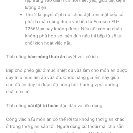
tập trung vào diện tích nồi thiết yếu, giúp tiết kiệm
lượng điện.
Thứ 2 là quyết định nồi chảo đặt trên mặt bếp có
phải là mẫu dùng được với bếp từ Eurosun EU-
T256Max hay không được. Nếu nồi xoong chảo
không phù hợp với bếp đun nấu thì bếp từ sẽ từ
chối kích hoạt việc nấu.
Tính năng
hâm nóng thức ăn
tuyệt vời, có ích
Bếp cho phép giữ ở mức nhiệt đủ vừa làm cho món ăn được
duy trì ở mức ấm áp vừa đủ. Chức năng giữ ấm này giúp
cho đồ ăn duy trì được độ nóng hổi, hương vị và dưỡng
chất của nó.
Tính năng
cài đặt trì hoãn
độc đáo và tiện dụng
Công việc nấu món ăn có thể rời tới khoảng thời gian khác
ở trong thời gian sắp tới. Người dùng cứ thoải mái cho sẵn