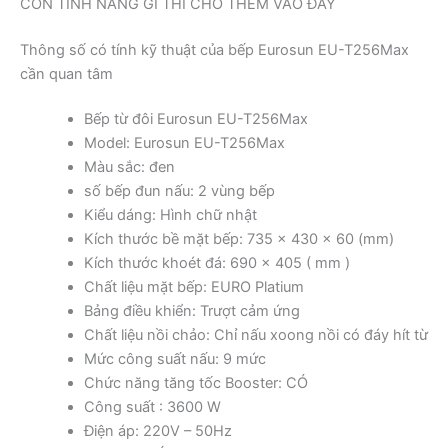
CÒN TÍNH NĂNG GÌ THÌ CHO THÊM VÀO ĐÂY
Thông số có tính kỹ thuật của bếp Eurosun EU-T256Max
cần quan tâm
Bếp từ đôi Eurosun EU-T256Max
Model: Eurosun EU-T256Max
Màu sắc: đen
số bếp đun nấu: 2 vùng bếp
Kiểu dáng: Hình chữ nhật
Kích thước bề mặt bếp: 735 x 430 x 60 (mm)
Kích thước khoét đá: 690 x 405 ( mm )
Chất liệu mặt bếp: EURO Platium
Bảng điều khiển: Trượt cảm ứng
Chất liệu nồi chảo: Chỉ nấu xoong nồi có đáy hít từ
Mức công suất nấu: 9 mức
Chức năng tăng tốc Booster: CÓ
Công suất : 3600 W
Điện áp: 220V – 50Hz