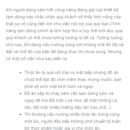
Khi người dùng nắm hết công năng đáng giá của thiết kế
tạm dừng
này chắc chắn quý khách sẽ thấy tính năng này
thật sự vô cùng tiện ích cho việc nội trợ của quý bạn.|Tính
năng
tạm dừng
chính là tích hợp thú vị tuy thế mới đọc qua
quý khách có thể chưa tưởng tượng ra tất cả. Tưởng tượng
như sau, khi đang nấu nướng cùng với những chế độ đã cài
đặt và chế độ của bếp đã đang thực thi chưa xong. Nhưng
có một số việc như sau diễn ra:
Thức ăn bị quá sôi trào ra mặt bếp nhưng đồ ăn
chưa thể đạt độ chín mềm theo mong muốn, bạn
phải vệ sinh mặt kính luôn và ngay.
Đồ ăn sắp bị cháy xém cần tạm dừng luôn và
ngay để mà đổi mặt ( vd như: lật mặt những cá
rán, đổi mặt nhiều miếng đậu rán hay chả…)
Thi thoảng nấu nướng nhiều thức ăn trong cùng
một lúc, người đầu bếp không nhớ chuẩn bị toàn
bộ thực phẩm hoặc gia vị cho món ăn.