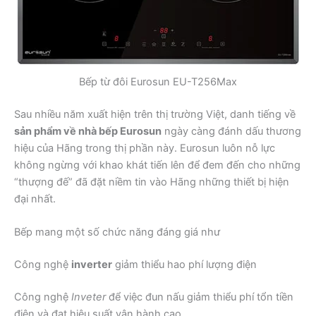
Bếp từ đôi Eurosun EU-T256Max
Sau nhiều năm xuất hiện trên thị trường Việt, danh tiếng về
sản phẩm về nhà bếp Eurosun
ngày càng đánh dấu thương
hiệu của Hãng trong thị phần này. Eurosun luôn nỗ lực
không ngừng với khao khát tiến lên để đem đến cho những
“thượng đế” đã đặt niềm tin vào Hãng những thiết bị hiện
đại nhất.
Bếp mang một số chức năng đáng giá như
Công nghệ
inverter
giảm thiểu hao phí lượng điện
Công nghệ
Inveter
để việc đun nấu giảm thiểu phí tổn tiền
điện và đạt hiệu suất vận hành cao.