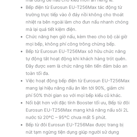
mái dùng để nấu cho kiểu món ăn riêng lẻ.
Bếp điện từ Eurosun EU-T256Max tác động từ
trường trực tiếp vào ở đáy nồi không cho thoát
nhiệt ra bên ngoài làm cho đun nấu nhanh chóng
mà lại quá tiết kiệm điện.
Chức năng hẹn giờ nấu, kèm theo cho bộ cài giờ
mọi bếp, không phí công trông chừng bếp.
Bếp từ Eurosun EU-T256Max sở hữu chức năng
tự động tắt hoạt động khi khách hàng trót quên.
Đây được xem là chức năng tiên tiến đảm bảo an
toàn tối đa.
Việc hoạt động bếp điện từ Eurosun EU-T256Max
mang lại hiệu năng nấu ăn lên tới 90%, giảm chi
phí 50% thời gian so với mọi bếp kiểu cũ khác.
Nổi bật hơn với đặc tính Booster tối ưu, Bếp từ đôi
Eurosun EU-T256Max mang khả năng nấu sôi 2L
nước từ 20ºC – 95ºC chưa mất 5 phút.
Bếp từ đôi Eurosun EU-T256Max được trang bị
nút tạm ngừng tiện dụng giúp người sử dụng