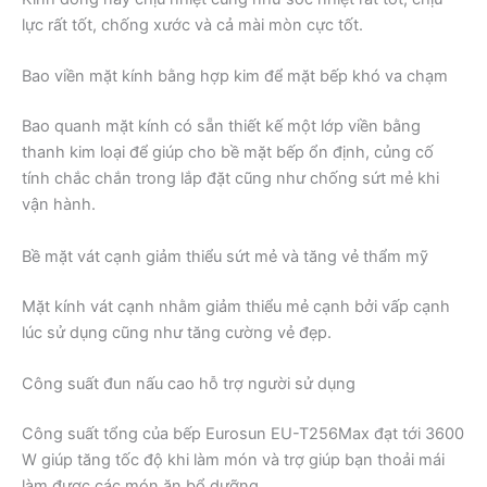
lực rất tốt, chống xước và cả mài mòn cực tốt.
Bao viền mặt kính bằng hợp kim để mặt bếp khó va chạm
Bao quanh mặt kính có sẵn thiết kế một lớp viền bằng
thanh kim loại để giúp cho bề mặt bếp ổn định, củng cố
tính chắc chắn trong lắp đặt cũng như chống sứt mẻ khi
vận hành.
Bề mặt vát cạnh giảm thiểu sứt mẻ và tăng vẻ thẩm mỹ
Mặt kính vát cạnh nhằm giảm thiểu mẻ cạnh bởi vấp cạnh
lúc sử dụng cũng như tăng cường vẻ đẹp.
Công suất đun nấu cao hỗ trợ người sử dụng
Công suất tổng của bếp Eurosun EU-T256Max đạt tới 3600
W giúp tăng tốc độ khi làm món và trợ giúp bạn thoải mái
làm được các món ăn bổ dưỡng.