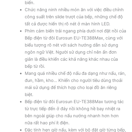
biến.
Chức năng ninh nhiều món ăn với việc điều chỉnh
công suất trên slide trượt của bếp, những chế độ
tất cả được hiển thị rõ nét ở màn hình LED.
Phím cảm biến trải ngang phía dưới nơi đặt nồi của
Bếp điện từ đôi Eurosun EU-TE388Max, cùng với
biểu tượng rõ nét với sách hướng dẫn sử dụng
ngôn ngữ Việt. Người sử dụng chỉ nên ấn đơn
giản là điều khiển các khả năng khác nhau của
bếp từ rồi.
Mang quá nhiều chế độ nấu đa dạng như nấu, rán,
đun, hầm, kho… Khiến cho người tiêu dùng thoải
mái sử dụng để thích hợp cho loại đồ ăn riêng
biệt.
Bếp điện từ đôi Eurosun EU-TE388Max tương tác
từ trực tiếp đến ở đáy nồi không hề bay nhiệt ra
bên ngoài giúp cho nấu nướng nhanh hơn hơn
nữa rất hao phí ít điện.
Đặc tính hẹn giờ nấu, kèm với bộ đặt giờ từng bếp,