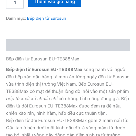
Thêm vào giỏ hàng
điện
từ
Eurosun
Danh mục:
Bếp điện từ Eurosun
EU-
TE388Max
số
lượng
Mô tả
Bếp điện từ Eurosun EU-TE388Max
Bếp điện từ Eurosun EU-TE388Max
song hành với người
đầu bếp xào nấu hàng tá món ăn từng ngày đến từ Eurosun
vừa trình diện thị trường Việt Nam. Bếp Eurosun EU-
TE388Max có mặt để thuận lòng đòi hỏi vào một sản phẩm
bếp từ xuất xứ chuẩn chỉ
có những tính năng đáng giá. Bếp
điện từ đôi Eurosun EU-TE388Max được đem ra để nấu,
chiên xào rán, ninh hầm, hấp đều cực thuận tiện.
Bếp điện từ đôi Eurosun EU-TE388Max gồm 2 mâm nấu từ.
Cấu tạo ở bên dưới mặt kính nấu đó là vùng mâm từ được
tạo bởi nhiều vòng dây đồng dẫn điện sinh ra từ trường.