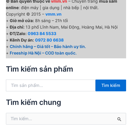
© Bản quyền thuộc về
vmm.vn
– Chuyên trang
mua sắm
online
: điện máy | gia dụng | nhà bếp | nội thất.
Copyright © 2015 –
vmm.vn
+
Giờ mở cửa:
8h sáng – 21h tối
+
Địa chỉ:
13 phố Lĩnh Nam, Mai Động, Hoàng Mai, Hà Nội
+
ĐT/Zalo:
0963 84 5533
+
Kênh Dự án:
0972 80 6638
+
Chính hãng – Giá tốt – Bảo hành uy tín.
+
Freeship Hà Nội – COD toàn quốc.
Tìm kiếm sản phẩm
T
Tìm kiếm
ì
m
k
Tìm kiếm chung
i
ế
T
m
ì
:
m