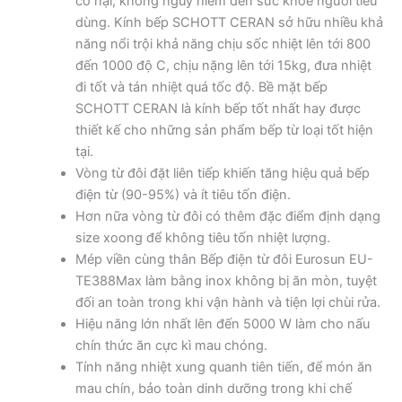
có hại, không nguy hiểm đến sức khỏe người tiêu
dùng. Kính bếp SCHOTT CERAN sở hữu nhiều khả
năng nổi trội khả năng chịu sốc nhiệt lên tới 800
đến 1000 độ C, chịu nặng lên tới 15kg, đưa nhiệt
đi tốt và tán nhiệt quá tốc độ. Bề mặt bếp
SCHOTT CERAN là kính bếp tốt nhất hay được
thiết kế cho những sản phẩm bếp từ loại tốt hiện
tại.
Vòng từ đôi đặt liên tiếp khiến tăng hiệu quả bếp
điện từ (90-95%) và ít tiêu tốn điện.
Hơn nữa vòng từ đôi có thêm đặc điểm định dạng
size xoong để không tiêu tốn nhiệt lượng.
Mép viền cùng thân Bếp điện từ đôi Eurosun EU-
TE388Max làm bằng inox không bị ăn mòn, tuyệt
đối an toàn trong khi vận hành và tiện lợi chùi rửa.
Hiệu năng lớn nhất lên đến 5000 W làm cho nấu
chín thức ăn cực kì mau chóng.
Tính năng nhiệt xung quanh tiên tiến, để món ăn
mau chín, bảo toàn dinh dưỡng trong khi chế