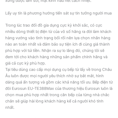
xửng được làm sôi, mặt kính hầu hết cách nhiệt.
Lấy uy tín là phương hướng tiến sát sự tin tưởng người mua
Trong lúc trao đổi đồ gia dụng cực kỳ khởi sắc, có cực
nhiều dòng thiết bị điện từ của vô số hãng ra đời làm khách
hàng vướng vào tình trạng bối rối nên lựa chọn nhãn hàng
nào an toàn nhất và đảm bảo sự tiện ích đi cùng giá thành
phù hợp với túi tiền. Nhận ra sự lo lắng đó, chúng tôi sẽ
đem tới cho khách hàng những sản phẩm chính hãng và
giá cả cực kỳ phù hợp.
Tại tiêu dùng cao cấp mọi dụng cụ bếp từ lấy về trong Châu
Âu luôn được mọi người yêu thích nhờ sự bắt mắt, hình
dáng quá ấn tượng và gồm các khả năng tối ưu. Bếp điện từ
đôi Eurosun EU-TE388Max của thương hiệu Eurosun luôn là
chọn mua phù hợp nhất trong căn bếp của từng nhà chắc
chắn sẽ giúp hài lòng khách hàng kể cả người khó tính
nhất.