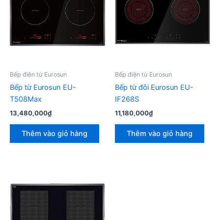
Bếp điện từ Eurosun
Bếp điện từ Eurosun
Bếp từ Eurosun EU-
Bếp từ đôi Eurosun EU-
T508Max
IF268S
13,480,000
₫
11,180,000
₫
Thêm vào giỏ hàng
Thêm vào giỏ hàng