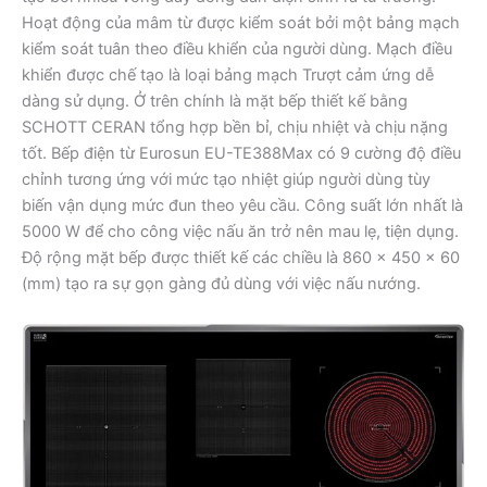
Hoạt động của mâm từ được kiểm soát bởi một bảng mạch
kiểm soát tuân theo điều khiển của người dùng. Mạch điều
khiển được chế tạo là loại bảng mạch Trượt cảm ứng dễ
dàng sử dụng. Ở trên chính là mặt bếp thiết kế bằng
SCHOTT CERAN tổng hợp bền bỉ, chịu nhiệt và chịu nặng
tốt. Bếp điện từ Eurosun EU-TE388Max có 9 cường độ điều
chỉnh tương ứng với mức tạo nhiệt giúp người dùng tùy
biến vận dụng mức đun theo yêu cầu. Công suất lớn nhất là
5000 W để cho công việc nấu ăn trở nên mau lẹ, tiện dụng.
Độ rộng mặt bếp được thiết kế các chiều là 860 x 450 x 60
(mm) tạo ra sự gọn gàng đủ dùng với việc nấu nướng.