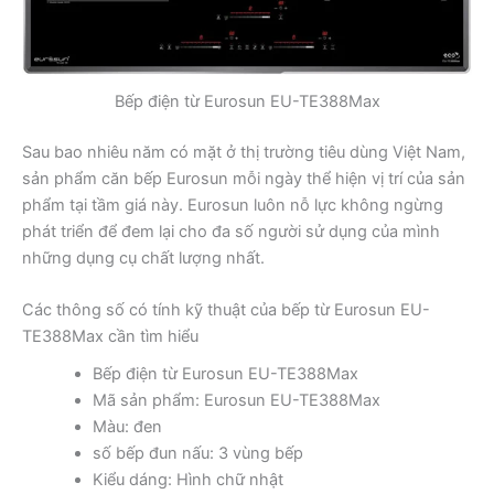
Bếp điện từ Eurosun EU-TE388Max
Sau bao nhiêu năm có mặt ở thị trường tiêu dùng Việt Nam,
sản phẩm căn bếp Eurosun mỗi ngày thể hiện vị trí của sản
phẩm tại tầm giá này. Eurosun luôn nỗ lực không ngừng
phát triển để đem lại cho đa số người sử dụng của mình
những dụng cụ chất lượng nhất.
Các thông số có tính kỹ thuật của bếp từ Eurosun EU-
TE388Max cần tìm hiểu
Bếp điện từ Eurosun EU-TE388Max
Mã sản phẩm: Eurosun EU-TE388Max
Màu: đen
số bếp đun nấu: 3 vùng bếp
Kiểu dáng: Hình chữ nhật