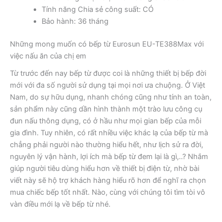
Tính năng Chia sẻ công suất: CÓ
Bảo hành: 36 tháng
Những mong muốn có bếp từ Eurosun EU-TE388Max với
việc nấu ăn của chị em
Từ trước đến nay bếp từ được coi là những thiết bị bếp đời
mới với đa số người sử dụng tại mọi nơi ưa chuộng. Ở Việt
Nam, do sự hữu dụng, nhanh chóng cũng như tính an toàn,
sản phẩm này cũng dần hình thành một trào lưu công cụ
đun nấu thông dụng, có ở hầu như mọi gian bếp của mỗi
gia đình. Tuy nhiên, có rất nhiều việc khác lạ của bếp từ mà
chẳng phải người nào thường hiểu hết, như lịch sử ra đời,
nguyên lý vận hành, lợi ích mà bếp từ đem lại là gì,..? Nhắm
giúp người tiêu dùng hiểu hơn về thiết bị điện từ, nhờ bài
viết này sẽ hộ trợ khách hàng hiểu rõ hơn để nghĩ ra chọn
mua chiếc bếp tốt nhất. Nào, cùng với chúng tôi tìm tòi vô
vàn điều mới lạ về bếp từ nhé.