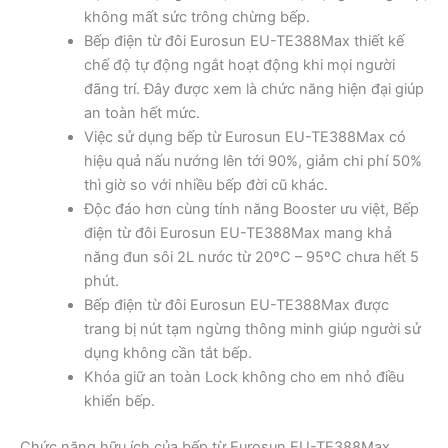
không mất sức trông chừng bếp.
Bếp điện từ đôi Eurosun EU-TE388Max thiết kế
chế độ tự động ngắt hoạt động khi mọi người
đãng trí. Đây được xem là chức năng hiện đại giúp
an toàn hết mức.
Việc sử dụng bếp từ Eurosun EU-TE388Max có
hiệu quả nấu nướng lên tới 90%, giảm chi phí 50%
thì giờ so với nhiều bếp đời cũ khác.
Độc đáo hơn cùng tính năng Booster ưu việt, Bếp
điện từ đôi Eurosun EU-TE388Max mang khả
năng đun sôi 2L nước từ 20ºC – 95ºC chưa hết 5
phút.
Bếp điện từ đôi Eurosun EU-TE388Max được
trang bị nút tạm ngừng thông minh giúp người sử
dụng không cần tắt bếp.
Khóa giữ an toàn Lock không cho em nhỏ điều
khiển bếp.
Chức năng hữu ích của bếp từ Eurosun EU-TE388Max