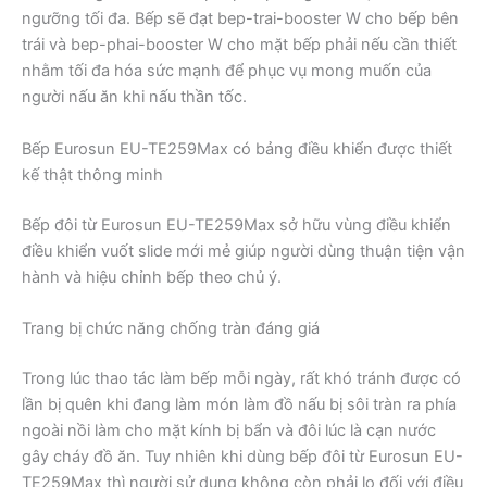
ngưỡng tối đa. Bếp sẽ đạt bep-trai-booster W cho bếp bên
trái và bep-phai-booster W cho mặt bếp phải nếu cần thiết
nhằm tối đa hóa sức mạnh để phục vụ mong muốn của
người nấu ăn khi nấu thần tốc.
Bếp Eurosun EU-TE259Max có bảng điều khiển được thiết
kế thật thông minh
Bếp đôi từ Eurosun EU-TE259Max sở hữu vùng điều khiển
điều khiển vuốt slide mới mẻ giúp người dùng thuận tiện vận
hành và hiệu chỉnh bếp theo chủ ý.
Trang bị chức năng chống tràn đáng giá
Trong lúc thao tác làm bếp mỗi ngày, rất khó tránh được có
lần bị quên khi đang làm món làm đồ nấu bị sôi tràn ra phía
ngoài nồi làm cho mặt kính bị bẩn và đôi lúc là cạn nước
gây cháy đồ ăn. Tuy nhiên khi dùng bếp đôi từ Eurosun EU-
TE259Max thì người sử dụng không còn phải lo đối với điều