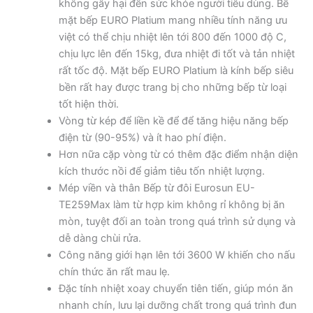
không gây hại đến sức khỏe người tiêu dùng. Bề
mặt bếp EURO Platium mang nhiều tính năng ưu
việt có thể chịu nhiệt lên tới 800 đến 1000 độ C,
chịu lực lên đến 15kg, đưa nhiệt đi tốt và tản nhiệt
rất tốc độ. Mặt bếp EURO Platium là kính bếp siêu
bền rất hay được trang bị cho những bếp từ loại
tốt hiện thời.
Vòng từ kép để liền kề để để tăng hiệu năng bếp
điện từ (90-95%) và ít hao phí điện.
Hơn nữa cặp vòng từ có thêm đặc điểm nhận diện
kích thước nồi để giảm tiêu tốn nhiệt lượng.
Mép viền và thân Bếp từ đôi Eurosun EU-
TE259Max làm từ hợp kim không rỉ không bị ăn
mòn, tuyệt đối an toàn trong quá trình sử dụng và
dễ dàng chùi rửa.
Công năng giới hạn lên tới 3600 W khiến cho nấu
chín thức ăn rất mau lẹ.
Đặc tính nhiệt xoay chuyển tiên tiến, giúp món ăn
nhanh chín, lưu lại dưỡng chất trong quá trình đun