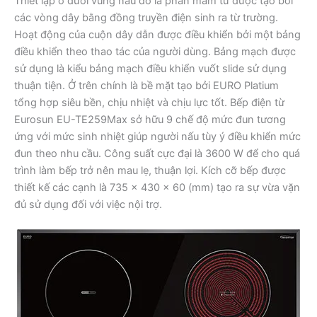
Thiết lập ở dưới vùng nấu đó là phần mâm từ được tạo bởi
các vòng dây bằng đồng truyền điện sinh ra từ trường.
Hoạt động của cuộn dây dẫn được điều khiển bởi một bảng
điều khiển theo thao tác của người dùng. Bảng mạch được
sử dụng là kiểu bảng mạch điều khiển vuốt slide sử dụng
thuận tiện. Ở trên chính là bề mặt tạo bởi EURO Platium
tổng hợp siêu bền, chịu nhiệt và chịu lực tốt. Bếp điện từ
Eurosun EU-TE259Max sở hữu 9 chế độ mức đun tương
ứng với mức sinh nhiệt giúp người nấu tùy ý điều khiển mức
đun theo nhu cầu. Công suất cực đại là 3600 W để cho quá
trình làm bếp trở nên mau lẹ, thuận lợi. Kích cỡ bếp được
thiết kế các cạnh là 735 x 430 x 60 (mm) tạo ra sự vừa vặn
đủ sử dụng đối với việc nội trợ.