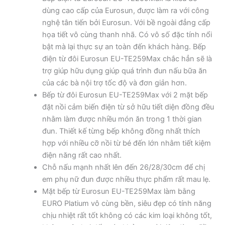
dùng cao cấp của Eurosun, được làm ra với công
nghệ tân tiến bởi Eurosun. Với bề ngoài đẳng cấp
họa tiết vô cùng thanh nhã. Có vô số đặc tính nổi
bật mà lại thực sự an toàn đến khách hàng. Bếp
điện từ đôi Eurosun EU-TE259Max chắc hẳn sẽ là
trợ giúp hữu dụng giúp quá trình đun nấu bữa ăn
của các bà nội trợ tốc độ và đơn giản hơn.
Bếp từ đôi Eurosun EU-TE259Max với 2 mặt bếp
đặt nồi cảm biến điện từ sở hữu tiết diện đồng đều
nhằm làm được nhiều món ăn trong 1 thời gian
đun. Thiết kế từng bếp không đồng nhất thích
hợp với nhiều cỡ nồi từ bé đến lớn nhằm tiết kiệm
điện năng rất cao nhất.
Chỗ nấu mạnh nhất lên đến 26/28/30cm để chị
em phụ nữ đun được nhiều thực phẩm rất mau lẹ.
Mặt bếp từ Eurosun EU-TE259Max làm bằng
EURO Platium vô cùng bền, siêu đẹp có tính năng
chịu nhiệt rất tốt không có các kim loại không tốt,