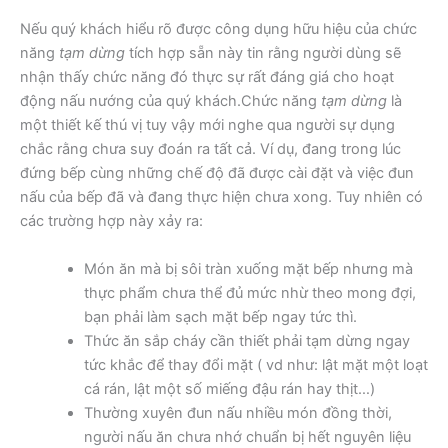
Nếu quý khách hiểu rõ được công dụng hữu hiệu của chức
năng
tạm dừng
tích hợp sẵn này tin rằng người dùng sẽ
nhận thấy chức năng đó thực sự rất đáng giá cho hoạt
động nấu nướng của quý khách.Chức năng
tạm dừng
là
một thiết kế thú vị tuy vậy mới nghe qua người sự dụng
chắc rằng chưa suy đoán ra tất cả. Ví dụ, đang trong lúc
đứng bếp cùng những chế độ đã được cài đặt và việc đun
nấu của bếp đã và đang thực hiện chưa xong. Tuy nhiên có
các trường hợp này xảy ra:
Món ăn mà bị sôi tràn xuống mặt bếp nhưng mà
thực phẩm chưa thể đủ mức nhừ theo mong đợi,
bạn phải làm sạch mặt bếp ngay tức thì.
Thức ăn sắp cháy cần thiết phải tạm dừng ngay
tức khắc để thay đổi mặt ( vd như: lật mặt một loạt
cá rán, lật một số miếng đậu rán hay thịt…)
Thường xuyên đun nấu nhiều món đồng thời,
người nấu ăn chưa nhớ chuẩn bị hết nguyên liệu