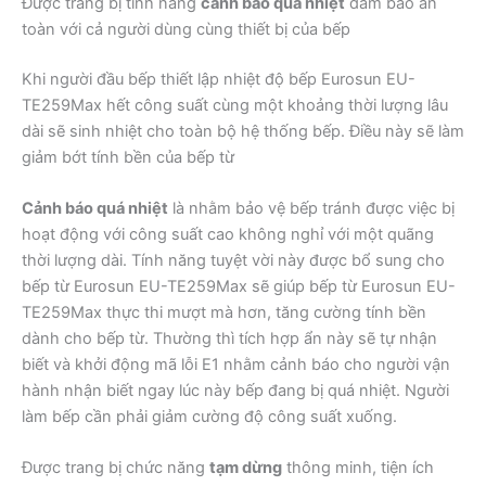
Được trang bị tính năng
cảnh báo quá nhiệt
đảm bảo an
toàn với cả người dùng cùng thiết bị của bếp
Khi người đầu bếp thiết lập nhiệt độ bếp Eurosun EU-
TE259Max hết công suất cùng một khoảng thời lượng lâu
dài sẽ sinh nhiệt cho toàn bộ hệ thống bếp. Điều này sẽ làm
giảm bớt tính bền của bếp từ
Cảnh báo quá nhiệt
là nhằm bảo vệ bếp tránh được việc bị
hoạt động với công suất cao không nghỉ với một quãng
thời lượng dài. Tính năng tuyệt vời này được bổ sung cho
bếp từ Eurosun EU-TE259Max sẽ giúp bếp từ Eurosun EU-
TE259Max thực thi mượt mà hơn, tăng cường tính bền
dành cho bếp từ. Thường thì tích hợp ẩn này sẽ tự nhận
biết và khởi động mã lỗi E1 nhằm cảnh báo cho người vận
hành nhận biết ngay lúc này bếp đang bị quá nhiệt. Người
làm bếp cần phải giảm cường độ công suất xuống.
Được trang bị chức năng
tạm dừng
thông minh, tiện ích