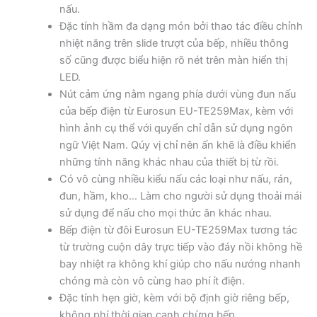
nấu.
Đặc tính hầm đa dạng món bởi thao tác điều chỉnh
nhiệt năng trên slide trượt của bếp, nhiều thông
số cũng được biểu hiện rõ nét trên màn hiển thị
LED.
Nút cảm ứng nằm ngang phía dưới vùng đun nấu
của bếp điện từ Eurosun EU-TE259Max, kèm với
hình ảnh cụ thể với quyển chỉ dẫn sử dụng ngôn
ngữ Việt Nam. Qúy vị chỉ nên ấn khẽ là điều khiển
những tính năng khác nhau của thiết bị từ rồi.
Có vô cùng nhiều kiểu nấu các loại như nấu, rán,
đun, hầm, kho… Làm cho người sử dụng thoải mái
sử dụng để nấu cho mọi thức ăn khác nhau.
Bếp điện từ đôi Eurosun EU-TE259Max tương tác
từ trường cuộn dây trực tiếp vào đáy nồi không hề
bay nhiệt ra không khí giúp cho nấu nướng nhanh
chóng mà còn vô cùng hao phí ít điện.
Đặc tính hẹn giờ, kèm với bộ định giờ riêng bếp,
không phí thời gian canh chừng bếp.