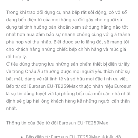
Trong khi trao đổi dụng cụ nhà bếp rất sôi động, có vô số
dạng bếp điện từ của mọi hãng ra đời gây cho người sử
dụng tại tình huống băn khoăn xem sử dụng hãng nào tốt
nhất hơn nữa đảm bảo sự nhanh chóng cùng với giá thành
phù hợp với thu nhập. Biết được sự lo lắng đó, sẽ mang tới
cho khách hàng những chiếc bếp chính hãng và mức giá
rất hợp lý.
Ở tiêu dùng thượng lưu những sản phẩm thiết bị điện từ lấy
về trong Châu Âu thường được mọi người yêu thích nhờ sự
bắt mắt, dáng vẻ rất tinh tế và sở hữu mọi đặc tính ưu việt.
Bếp từ đôi Eurosun EU-TE259Max thuộc nhãn hiệu Eurosun
là sự tin dùng tuyệt vời tại phòng bếp của mỗi căn nhà nhất
định sẽ giúp hài lòng khách hàng kể những người cẩn thận
nhất.
Thông tin của Bếp từ đôi Eurosun EU-TE259Max
Bếp điện từ Eurosun EU-TE259Max là kiểu đồ