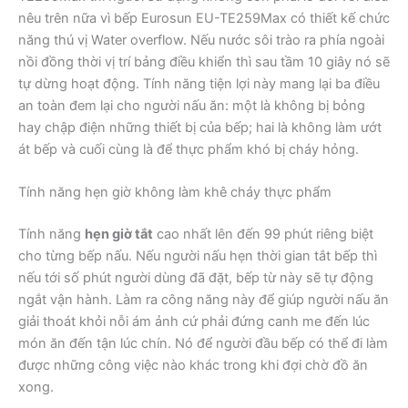
nêu trên nữa vì bếp Eurosun EU-TE259Max có thiết kế chức
năng thú vị Water overflow. Nếu nước sôi trào ra phía ngoài
nồi đồng thời vị trí bảng điều khiển thì sau tầm 10 giây nó sẽ
tự dừng hoạt động. Tính năng tiện lợi này mang lại ba điều
an toàn đem lại cho người nấu ăn: một là không bị bỏng
hay chập điện những thiết bị của bếp; hai là không làm ướt
át bếp và cuối cùng là để thực phẩm khó bị cháy hỏng.
Tính năng hẹn giờ không làm khê cháy thực phẩm
Tính năng
hẹn giờ tắt
cao nhất lên đến 99 phút riêng biệt
cho từng bếp nấu. Nếu người nấu hẹn thời gian tắt bếp thì
nếu tới số phút người dùng đã đặt, bếp từ này sẽ tự động
ngắt vận hành. Làm ra công năng này để giúp người nấu ăn
giải thoát khỏi nỗi ám ảnh cứ phải đứng canh me đến lúc
món ăn đến tận lúc chín. Nó để người đầu bếp có thể đi làm
được những công việc nào khác trong khi đợi chờ đồ ăn
xong.