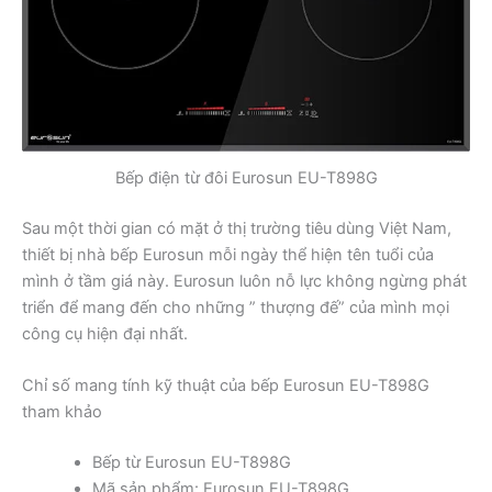
Bếp điện từ đôi Eurosun EU-T898G
Sau một thời gian có mặt ở thị trường tiêu dùng Việt Nam,
thiết bị nhà bếp Eurosun mỗi ngày thể hiện tên tuổi của
mình ở tầm giá này. Eurosun luôn nỗ lực không ngừng phát
triển để mang đến cho những ” thượng đế” của mình mọi
công cụ hiện đại nhất.
Chỉ số mang tính kỹ thuật của bếp Eurosun EU-T898G
tham khảo
Bếp từ Eurosun EU-T898G
Mã sản phẩm: Eurosun EU-T898G