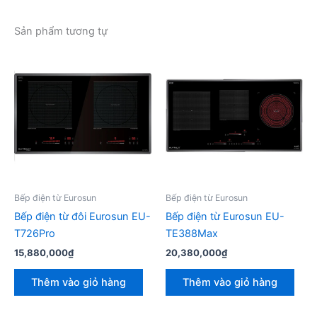
Sản phẩm tương tự
Bếp điện từ Eurosun
Bếp điện từ Eurosun
Bếp điện từ đôi Eurosun EU-
Bếp điện từ Eurosun EU-
T726Pro
TE388Max
15,880,000
₫
20,380,000
₫
Thêm vào giỏ hàng
Thêm vào giỏ hàng