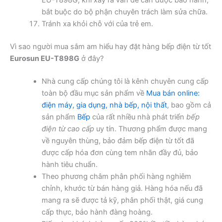
EU-T898G, khi xảy ra vấn đề cần được bảo hành,
bắt buộc do bộ phận chuyên trách làm sửa chữa.
Tránh xa khỏi chỗ với của trẻ em.
Vì sao người mua sắm am hiểu hay đặt hàng bếp điện từ tốt
Eurosun EU-T898G
ở đây?
Nhà cung cấp chúng tôi là kênh chuyên cung cấp
toàn bộ đầu mục sản phẩm về
Mua bán online:
điện máy, gia dụng, nhà bếp, nội thất
, bao gồm cả
sản phẩm
Bếp
của rất nhiều nhà phát triển
bếp
điện từ cao cấp
uy tín. Thương phẩm được mang
về nguyên thùng, bảo đảm bếp điện từ tốt đã
được cấp hóa đơn cùng tem nhãn đầy đủ, bảo
hành tiêu chuẩn.
Theo phương châm phân phối hàng nghiêm
chỉnh, khước từ bán hàng giả. Hàng hóa nếu đã
mang ra sẽ được tả kỹ, phân phối thật, giá cung
cấp thực, bảo hành đàng hoàng.