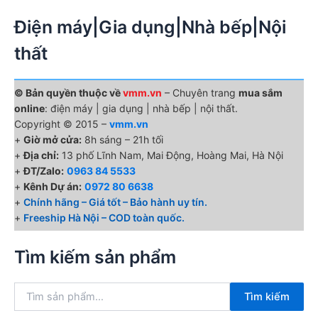
Điện máy|Gia dụng|Nhà bếp|Nội
thất
© Bản quyền thuộc về
vmm.vn
– Chuyên trang
mua sắm
online
: điện máy | gia dụng | nhà bếp | nội thất.
Copyright © 2015 –
vmm.vn
+
Giờ mở cửa:
8h sáng – 21h tối
+
Địa chỉ:
13 phố Lĩnh Nam, Mai Động, Hoàng Mai, Hà Nội
+
ĐT/Zalo:
0963 84 5533
+
Kênh Dự án:
0972 80 6638
+
Chính hãng – Giá tốt – Bảo hành uy tín.
+
Freeship Hà Nội – COD toàn quốc.
Tìm kiếm sản phẩm
T
Tìm kiếm
ì
m