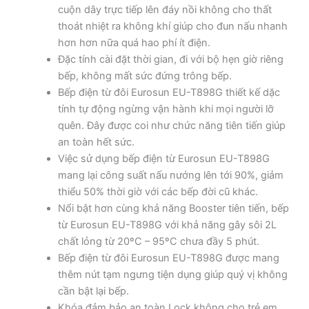
cuộn dây trực tiếp lên đáy nồi không cho thất
thoát nhiệt ra không khí giúp cho đun nấu nhanh
hơn hơn nữa quá hao phí ít điện.
Đặc tính cài đặt thời gian, đi với bộ hẹn giờ riêng
bếp, không mất sức đứng trông bếp.
Bếp điện từ đôi Eurosun EU-T898G thiết kế dặc
tính tự động ngừng vận hành khi mọi người lỡ
quên. Đây được coi như chức năng tiên tiến giúp
an toàn hết sức.
Việc sử dụng bếp điện từ Eurosun EU-T898G
mang lại công suất nấu nướng lên tới 90%, giảm
thiểu 50% thời giờ với các bếp đời cũ khác.
Nổi bật hơn cùng khả năng Booster tiên tiến, bếp
từ Eurosun EU-T898G với khả năng gây sôi 2L
chất lỏng từ 20ºC – 95ºC chưa đầy 5 phút.
Bếp điện từ đôi Eurosun EU-T898G được mang
thêm nút tạm ngưng tiện dụng giúp quý vị không
cần bật lại bếp.
Khóa đảm bảo an toàn Lock không cho trẻ em