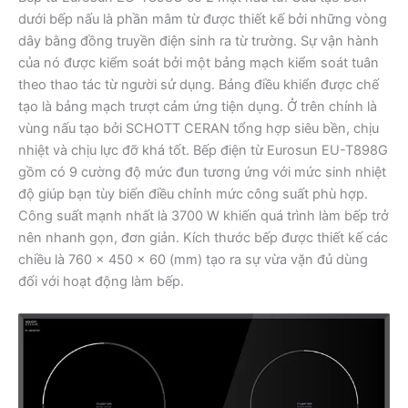
dưới bếp nấu là phần mâm từ được thiết kế bởi những vòng
dây bằng đồng truyền điện sinh ra từ trường. Sự vận hành
của nó được kiểm soát bởi một bảng mạch kiểm soát tuân
theo thao tác từ người sử dụng. Bảng điều khiển được chế
tạo là bảng mạch trượt cảm ứng tiện dụng. Ở trên chính là
vùng nấu tạo bởi SCHOTT CERAN tổng hợp siêu bền, chịu
nhiệt và chịu lực đỡ khá tốt. Bếp điện từ Eurosun EU-T898G
gồm có 9 cường độ mức đun tương ứng với mức sinh nhiệt
độ giúp bạn tùy biến điều chỉnh mức công suất phù hợp.
Công suất mạnh nhất là 3700 W khiến quá trình làm bếp trở
nên nhanh gọn, đơn giản. Kích thước bếp được thiết kế các
chiều là 760 x 450 x 60 (mm) tạo ra sự vừa vặn đủ dùng
đối với hoạt động làm bếp.