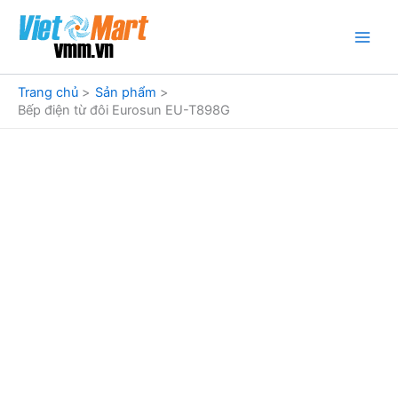
Nhảy
tới
nội
dung
Trang chủ
Sản phẩm
Bếp điện từ đôi Eurosun EU-T898G