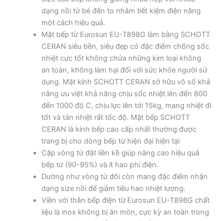
dạng nồi từ bé đến to nhằm tiết kiệm điện năng
một cách hiệu quả.
Mặt bếp từ Eurosun EU-T898G làm bằng SCHOTT
CERAN siêu bền, siêu đẹp có đặc điểm chống sốc
nhiệt cực tốt không chứa những kim loại không
an toàn, không làm hại đối với sức khỏe người sử
dụng. Mặt kính SCHOTT CERAN sở hữu vô số khả
năng ưu việt khả năng chịu sốc nhiệt lên đến 800
đến 1000 độ C, chịu lực lên tới 15kg, mang nhiệt đi
tốt và tản nhiệt rất tốc độ. Mặt bếp SCHOTT
CERAN là kính bếp cao cấp nhất thường được
trang bị cho dòng bếp từ hiện đại hiện tại
Cặp vòng từ đặt liền kề giúp nâng cao hiệu quả
bếp từ (90-95%) và ít hao phí điện.
Dường như vòng từ đôi còn mang đặc điểm nhận
dạng size nồi để giảm tiêu hao nhiệt lượng.
Viền với thân bếp điện từ Eurosun EU-T898G chất
liệu là inox không bị ăn mòn, cực kỳ an toàn trong