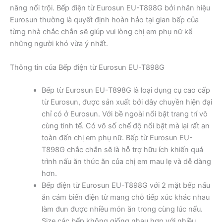
năng nổi trội. Bếp điện từ Eurosun EU-T898G bởi nhãn hiệu
Eurosun thường là quyết định hoàn hảo tại gian bếp của
từng nhà chắc chắn sẽ giúp vui lòng chị em phụ nữ kể
những người khó vừa ý nhất.
Thông tin của Bếp điện từ Eurosun EU-T898G
Bếp từ Eurosun EU-T898G là loại dụng cụ cao cấp
từ Eurosun, được sản xuất bởi dây chuyền hiện đại
chỉ có ở Eurosun. Với bề ngoài nổi bật trang trí vô
cùng tinh tế. Có vô số chế độ nổi bật mà lại rất an
toàn đến chị em phụ nữ. Bếp từ Eurosun EU-
T898G chắc chắn sẽ là hỗ trợ hữu ích khiến quá
trình nấu ăn thức ăn của chị em mau lẹ và dễ dàng
hơn.
Bếp điện từ Eurosun EU-T898G với 2 mặt bếp nấu
ăn cảm biến điện từ mang chỗ tiếp xúc khác nhau
làm đun được nhiều món ăn trong cùng lúc nấu.
Size các bếp không giống nhau hợp với nhiều