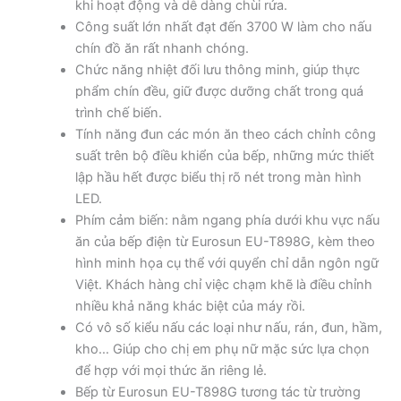
khi hoạt động và dễ dàng chùi rửa.
Công suất lớn nhất đạt đến 3700 W làm cho nấu
chín đồ ăn rất nhanh chóng.
Chức năng nhiệt đối lưu thông minh, giúp thực
phẩm chín đều, giữ được dưỡng chất trong quá
trình chế biến.
Tính năng đun các món ăn theo cách chỉnh công
suất trên bộ điều khiển của bếp, những mức thiết
lập hầu hết được biểu thị rõ nét trong màn hình
LED.
Phím cảm biến: nằm ngang phía dưới khu vực nấu
ăn của bếp điện từ Eurosun EU-T898G, kèm theo
hình minh họa cụ thể với quyển chỉ dẫn ngôn ngữ
Việt. Khách hàng chỉ việc chạm khẽ là điều chỉnh
nhiều khả năng khác biệt của máy rồi.
Có vô số kiểu nấu các loại như nấu, rán, đun, hầm,
kho… Giúp cho chị em phụ nữ mặc sức lựa chọn
để hợp với mọi thức ăn riêng lẻ.
Bếp từ Eurosun EU-T898G tương tác từ trường