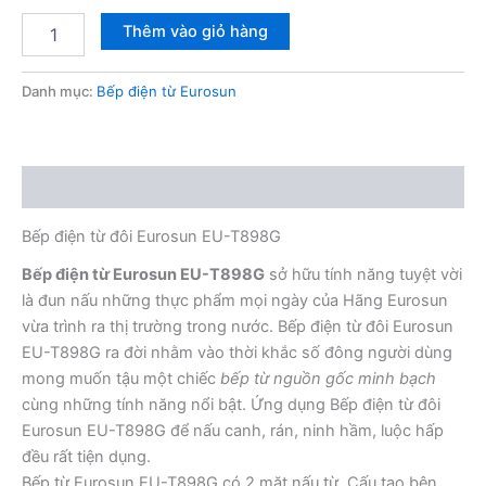
Bếp
Thêm vào giỏ hàng
điện
từ
đôi
Danh mục:
Bếp điện từ Eurosun
Eurosun
EU-
T898G
số
Mô tả
lượng
Bếp điện từ đôi Eurosun EU-T898G
Bếp điện từ Eurosun EU-T898G
sở hữu tính năng tuyệt vời
là đun nấu những thực phẩm mọi ngày của Hãng Eurosun
vừa trình ra thị trường trong nước. Bếp điện từ đôi Eurosun
EU-T898G ra đời nhằm vào thời khắc số đông người dùng
mong muốn tậu một chiếc
bếp từ nguồn gốc minh bạch
cùng những tính năng nổi bật. Ứng dụng Bếp điện từ đôi
Eurosun EU-T898G để nấu canh, rán, ninh hầm, luộc hấp
đều rất tiện dụng.
Bếp từ Eurosun EU-T898G có 2 mặt nấu từ. Cấu tạo bên