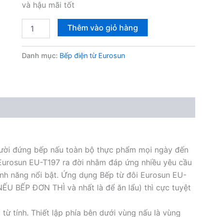
và hậu mãi tốt
Bếp
Thêm vào giỏ hàng
từ
đơn
Eurosun
Danh mục:
Bếp điện từ Eurosun
EU-
T197
số
lượng
ười đứng bếp nấu toàn bộ thực phẩm mọi ngày đến
ừ Eurosun EU-T197 ra đời nhằm đáp ứng nhiều yêu cầu
ính năng nổi bật. Ứng dụng Bếp từ đôi Eurosun EU-
NẾU BẾP ĐƠN THÌ và nhất là để ăn lẩu) thì cực tuyệt
ừ tính. Thiết lập phía bên dưới vùng nấu là vùng