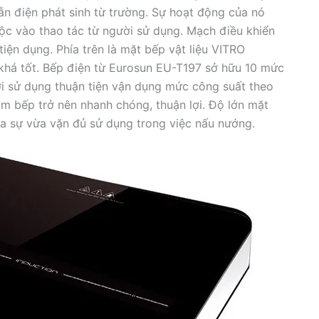
n điện phát sinh từ trường. Sự hoạt động của nó
ộc vào thao tác từ người sử dụng. Mạch điều khiển
iện dụng. Phía trên là mặt bếp vật liệu VITRO
 khá tốt. Bếp điện từ Eurosun EU-T197 sở hữu 10 mức
i sử dụng thuận tiện vận dụng mức công suất theo
àm bếp trở nên nhanh chóng, thuận lợi. Độ lớn mặt
a sự vừa vặn đủ sử dụng trong việc nấu nướng.