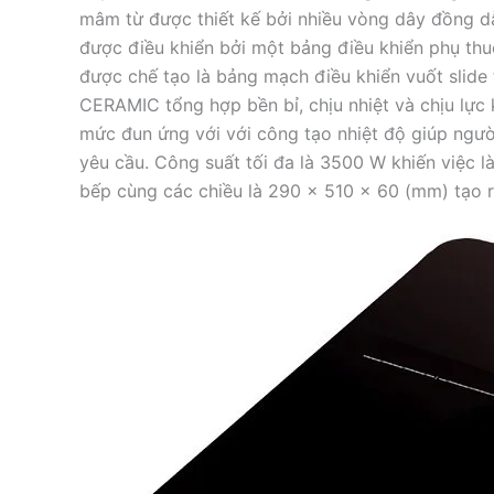
mâm từ được thiết kế bởi nhiều vòng dây đồng dẫ
được điều khiển bởi một bảng điều khiển phụ thu
được chế tạo là bảng mạch điều khiển vuốt slide t
CERAMIC tổng hợp bền bỉ, chịu nhiệt và chịu lực
mức đun ứng với với công tạo nhiệt độ giúp ngườ
yêu cầu. Công suất tối đa là 3500 W khiến việc l
bếp cùng các chiều là 290 x 510 x 60 (mm) tạo r