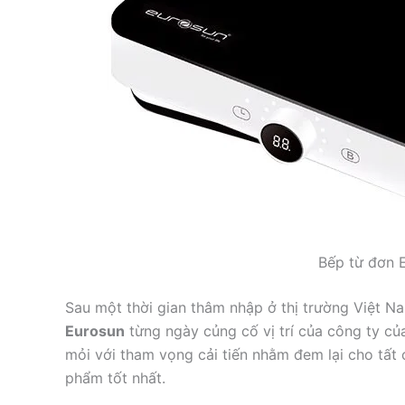
Bếp từ đơn 
Sau một thời gian thâm nhập ở thị trường Việt 
Eurosun
từng ngày củng cố vị trí của công ty củ
mỏi với tham vọng cải tiến nhằm đem lại cho tất
phẩm tốt nhất.