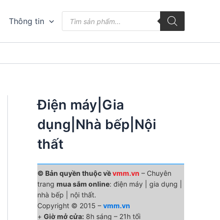
Tìm
Thông tin
kiếm
sản
phẩm
Điện máy|Gia
dụng|Nhà bếp|Nội
thất
© Bản quyền thuộc về
vmm.vn
– Chuyên
trang
mua sắm online
: điện máy | gia dụng |
nhà bếp | nội thất.
Copyright © 2015 –
vmm.vn
+
Giờ mở cửa:
8h sáng – 21h tối