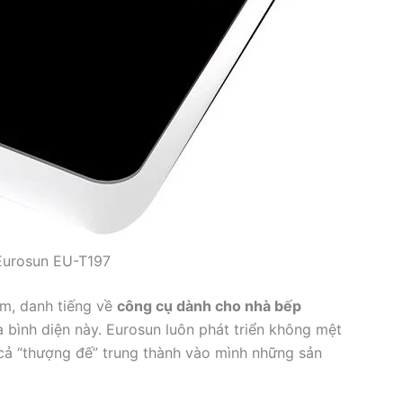
Eurosun EU-T197
Nam, danh tiếng về
công cụ dành cho nhà bếp
a bình diện này. Eurosun luôn phát triển không mệt
 cả “thượng đế” trung thành vào mình những sản