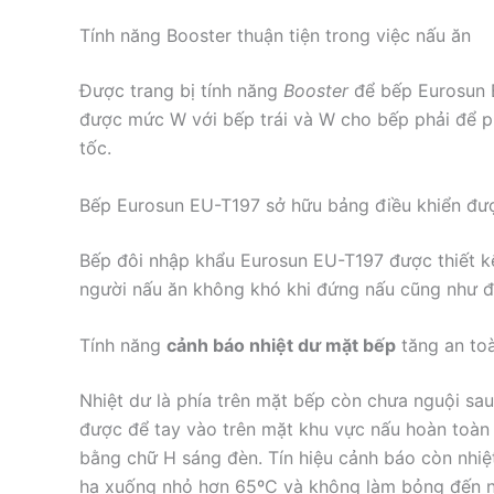
Tính năng Booster thuận tiện trong việc nấu ăn
Được trang bị tính năng
Booster
để bếp Eurosun 
được mức W với bếp trái và W cho bếp phải để 
tốc.
Bếp Eurosun EU-T197 sở hữu bảng điều khiển được
Bếp đôi nhập khẩu Eurosun EU-T197 được thiết kế
người nấu ăn không khó khi đứng nấu cũng như đ
Tính năng
cảnh báo nhiệt dư mặt bếp
tăng an to
Nhiệt dư là phía trên mặt bếp còn chưa nguội s
được để tay vào trên mặt khu vực nấu hoàn toàn 
bằng chữ H sáng đèn. Tín hiệu cảnh báo còn nhiệt
hạ xuống nhỏ hơn 65ºC và không làm bỏng đến n