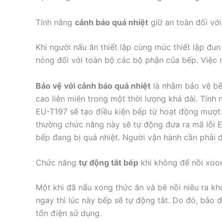
Tính năng
cảnh báo quá nhiệt
giữ an toàn đối vớ
Khi người nấu ăn thiết lập cùng mức thiết lập đu
nóng đối với toàn bộ các bộ phận của bếp. Việc 
Bảo vệ với cảnh báo quá nhiệt
là nhằm bảo vệ bế
cao liên miên trong một thời lượng khá dài. Tính
EU-T197 sẽ tạo điều kiện bếp từ hoạt động mượt
thường chức năng này sẽ tự động đưa ra mã lỗi E1
bếp đang bị quá nhiệt. Người vận hành cần phải 
Chức năng
tự động tắt bếp
khi không để nồi xoo
Một khi đã nấu xong thức ăn và bê nồi niêu ra k
ngay thì lúc này bếp sẽ tự động tắt. Do đó, bảo
tổn điện sử dụng.