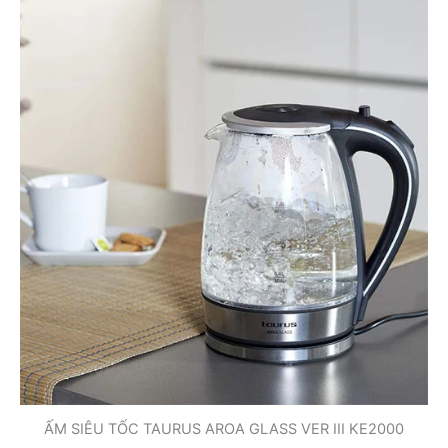
ẤM SIÊU TỐC TAURUS AROA GLASS VER III KE2000