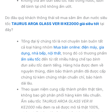
Không thả ấm đun siêu tốc vào trong nước, luôn
để bình tại chỗ không ẩm ướt.
Do đâu quý khách thông thái sẽ mua sắm ấm đun nước siêu
tốc
TAURUS AROA GLASS VER III KE2000 giá siêu tốt
tại
đây?
Tổng đại lý chúng tôi là nơi chuyên bán buôn tất
cả loại hàng nhóm
Mua bán online: điện máy, gia
dụng, nhà bếp, nội thất
, trong đó có thương phẩm
ấm siêu tốc
đến từ rất nhiều hãng chế tạo
bình
đun siêu tốc
danh tiếng. Hàng hóa được đem về
nguyên thùng, đảm bảo thành phẩm đã được cấp
chứng từ kèm chứng nhận chuẩn chỉ, bảo hành
dài lâu.
Theo quan niệm cung cấp thành phẩm thật tâm,
không bao giờ phân phối hàng kém tiêu chuẩn.
Ấm siêu tốc
TAURUS AROA GLASS VER III
KE2000
nếu đem ra sẽ được mô tả thật 100%,