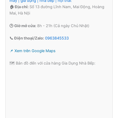
máy | gia dụng | nhà bếp | nội thất
🏠 Địa chỉ:
Số 13 đường Lĩnh Nam, Mai Động, Hoàng
Mai, Hà Nội
🕒 Giờ mở cửa:
8h - 21h (Cả ngày Chủ Nhật)
📞 Điện thoại/Zalo:
0963845533
📌 Xem trên Google Maps
🗺️ Bản đồ đến với cửa hàng Gia Dụng Nhà Bếp: