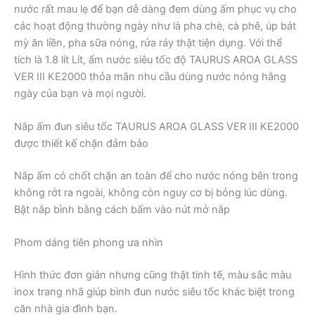
nước rất mau lẹ để bạn dễ dàng đem dùng ấm phục vụ cho
các hoạt động thường ngày như là pha chè, cà phê, úp bát
mỳ ăn liền, pha sữa nóng, rửa ráy thật tiện dụng. Với thể
tích là 1.8 lít Lít, ấm nước siêu tốc độ TAURUS AROA GLASS
VER III KE2000 thỏa mãn nhu cầu dùng nước nóng hằng
ngày của bạn và mọi người.
Nắp ấm đun siêu tốc TAURUS AROA GLASS VER III KE2000
được thiết kế chặn đảm bảo
Nắp ấm có chốt chặn an toàn để cho nước nóng bên trong
không rớt ra ngoài, không còn nguy cơ bị bỏng lúc dùng.
Bật nắp bình bằng cách bấm vào nút mở nắp
Phom dáng tiên phong ưa nhìn
Hình thức đơn giản nhưng cũng thật tinh tế, màu sắc màu
inox trang nhã giúp bình đun nước siêu tốc khác biệt trong
căn nhà gia đình bạn.