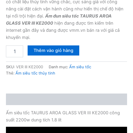
có chất liệu thủy tinh vững chắc, cực sáng giá với công
năng cài đặt cách vận hành cũng như hiển thị chế độ hiện
tại nổi trội hiện đại.
Ấm đun siêu tốc TAURUS AROA
GLASS VER III KE2000
hiện đang được tìm kiếm trên
internet gần đây và đang được vmm.vn bán ra với giá cả
khuyến mại.
Ấm
Thêm vào giỏ hàng
siêu
tốc
TAURUS
SKU:
VER III KE2000
Danh mục:
Ấm siêu tốc
AROA
Thẻ:
Ấm siêu tốc thủy tinh
GLASS
VER
III
KE2000
Mô tả
số
lượng
Ấm siêu tốc TAURUS AROA GLASS VER III KE2000 công
suất 2200w dung tích 1.8 lít