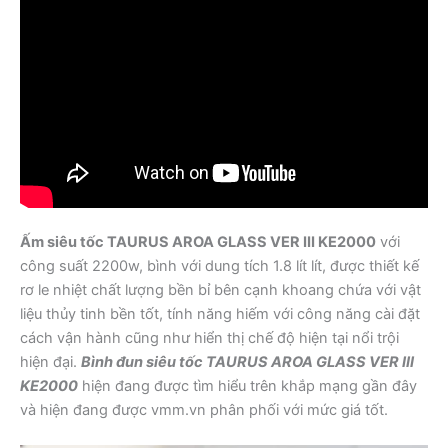
Ấm siêu tốc TAURUS AROA GLASS VER III KE2000
với
công suất 2200w, bình với dung tích 1.8 lít lít, được thiết kế
rơ le nhiệt chất lượng bền bỉ bên cạnh khoang chứa với vật
liệu thủy tinh bền tốt, tính năng hiếm với công năng cài đặt
cách vận hành cũng như hiển thị chế độ hiện tại nổi trội
hiện đại.
Bình đun siêu tốc TAURUS AROA GLASS VER III
KE2000
hiện đang được tìm hiểu trên khắp mạng gần đây
và hiện đang được vmm.vn phân phối với mức giá tốt.