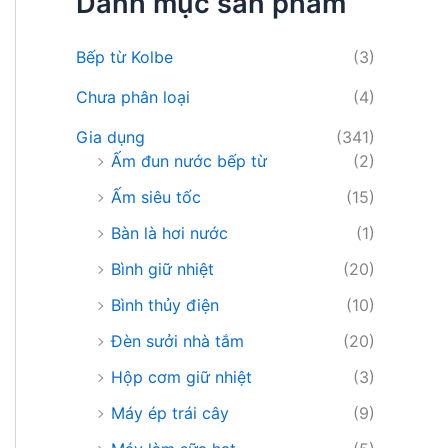
Danh mục sản phẩm
i
ế
m
Bếp từ Kolbe
(3)
:
Chưa phân loại
(4)
Gia dụng
(341)
Ấm đun nước bếp từ
(2)
Ấm siêu tốc
(15)
Bàn là hơi nước
(1)
Bình giữ nhiệt
(20)
Bình thủy điện
(10)
Đèn sưởi nhà tắm
(20)
Hộp cơm giữ nhiệt
(3)
Máy ép trái cây
(9)