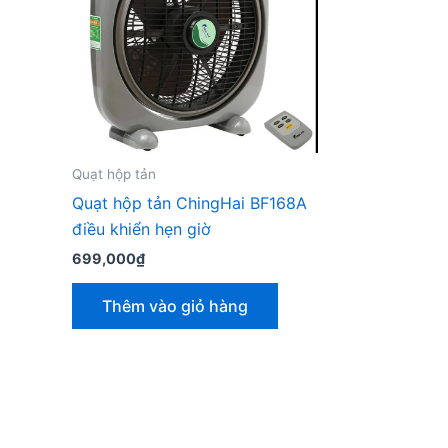
Quạt hộp tản
Quạt hộp tản ChingHai BF168A
điều khiển hẹn giờ
699,000
₫
Thêm vào giỏ hàng