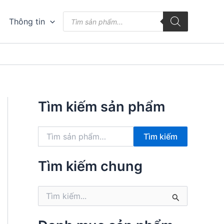
Tìm
Thông tin
kiếm
sản
phẩm
Tìm kiếm sản phẩm
T
Tìm kiếm
ì
m
k
Tìm kiếm chung
i
ế
T
m
ì
:
m
k