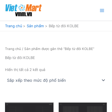
Nhảy
tới
nội
dung
Trang chủ
Sản phẩm
Bếp từ đôi KOLBE
Trang chủ
/ Sản phẩm được gắn thẻ “Bếp từ đôi KOLBE”
Bếp từ đôi KOLBE
Đã
Hiển thị tất cả 2 kết quả
sắp
xếp
theo
mức
độ
phổ
biến