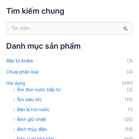
m
k
Tìm kiếm chung
i
ế
T
m
ì
:
m
k
Danh mục sản phẩm
i
ế
Bếp từ Kolbe
(3)
m
:
Chưa phân loại
(4)
Gia dụng
(341)
Ấm đun nước bếp từ
(2)
Ấm siêu tốc
(15)
Bàn là hơi nước
(1)
Bình giữ nhiệt
(20)
Bình thủy điện
(10)