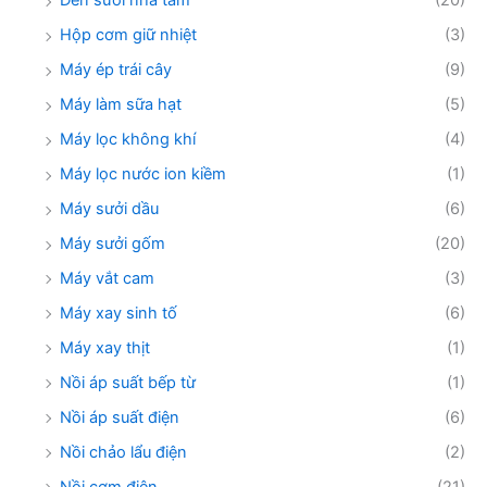
Đèn sưởi nhà tắm
(20)
Hộp cơm giữ nhiệt
(3)
Máy ép trái cây
(9)
Máy làm sữa hạt
(5)
Máy lọc không khí
(4)
Máy lọc nước ion kiềm
(1)
Máy sưởi dầu
(6)
Máy sưởi gốm
(20)
Máy vắt cam
(3)
Máy xay sinh tố
(6)
Máy xay thịt
(1)
Nồi áp suất bếp từ
(1)
Nồi áp suất điện
(6)
Nồi chảo lẩu điện
(2)
Nồi cơm điện
(21)