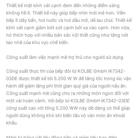
Thiết kế mặt kính
vát cạnh
đem đến những điểm sáng
không hề ít. Thiết kế này giúp bếp nhìn mới mẻ hơn. Viền
bếp ít dây bẩn, hơi nước và hơi dầu mỡ, dễ lau chùi. Thiết kế
kính vát cạnh giảm bớt sứt cạnh bởi va vào cạnh. Hơn nữa,
nó thích hợp với nhiều bản sắc nội thất cũng như tăng nét
tao nhã của khu vực chế biến.
Công suất làm việc mạnh mẽ trợ thủ cho người sử dụng
Công suất thực thi của bếp đôi từ KOLBE GmbH IK7342-
03DE được thiết kế tới 5.200 W W để tăng tốc trong lúc vận
hành để giảm lãng phí thời gian quý giá của người nấu ăn.
Công suất mạnh mẽ cũng cho ra những món ngon đối với
một vài hoàn cảnh. Với
bếp từ KOLBE GmbH IK7342-03DE
công suất cao
với tổng 5.200 WW này dễ dàng có thể giúp
người dùng không khó khi biến tấu vô vàn món ăn khoái
khẩu.
Mâm từ bằng vật liệu đồng bền và giảm tiêu hao điện