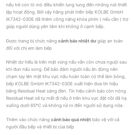
nếu trẻ con tò mò điều khiển lung tung đến những nút thiết
lập hoạt động. Bởi vậy hãng phát triển bếp KOLBE GmbH
IK7342-03DE đã thêm công năng khóa phím ( nếu cần ) trợ
giúp người dùng yên tâm khi không ở cạnh bếp.
Được trang bị chức năng
cảnh báo nhiệt dư
giúp an toàn
đối với chị em làm bếp
Nhiệt dư hiểu là trên mặt vùng nấu vẫn còn chưa nguội sau
khi đun nấu xong. Để bảo đảm người nấu ăn đừng nên
chạm tay lên mặt khu vực nấu hoàn toàn có thể làm bỏng,
bếp KOLBE GmbH IK7342-03DE xuất hiện đưa tín hiệu
bằng Residual Heat sáng đèn. Tín hiệu cảnh báo còn nóng
Residual Heat sẽ tự mất đi nếu ở trên khu vực đặt nồi đã hạ
xuống dưới 65ºC và không rủi ro đến người sử dụng nữa.
Thêm vào chức năng
cảnh báo quá nhiệt
bảo vệ với cả
người đầu bếp và thiết bị của bếp