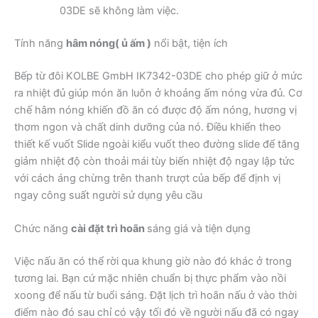
03DE sẽ không làm việc.
Tính năng
hâm nóng( ủ ấm )
nổi bật, tiện ích
Bếp từ đôi KOLBE GmbH IK7342-03DE cho phép giữ ở mức
ra nhiệt đủ giúp món ăn luôn ở khoảng ấm nóng vừa đủ. Cơ
chế hâm nóng khiến đồ ăn có được độ ấm nóng, hương vị
thơm ngon và chất dinh dưỡng của nó. Điều khiển theo
thiết kế vuốt Slide ngoài kiểu vuốt theo đường slide để tăng
giảm nhiệt độ còn thoải mái tùy biến nhiệt độ ngay lập tức
với cách áng chừng trên thanh trượt của bếp để định vị
ngay công suất người sử dụng yêu cầu
Chức năng
cài đặt trì hoãn
sáng giá và tiện dụng
Việc nấu ăn có thể rời qua khung giờ nào đó khác ở trong
tương lai. Bạn cứ mặc nhiên chuẩn bị thực phẩm vào nồi
xoong để nấu từ buổi sáng. Đặt lịch trì hoãn nấu ở vào thời
điểm nào đó sau chỉ có vậy tối đó về người nấu đã có ngay