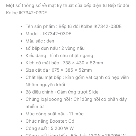
Một số thông số về mặt kỹ thuật của bếp điện từ Bếp từ đôi
Kolbe IK7342-03DE
Tên sản phẩm : Bếp từ đôi Kolbe IK7342-03DE
Model : IK7342-03DE
Màu sắc : đen
số bếp đun nấu : 2 vùng nấu
Kiểu dáng : hình chữ nhật ngang
Kích cỡ mặt bếp : 738 x 430 x 52mm
Size cắt đá : 675 x 385 x 52mm
Chất liệu mặt bếp : kính gốm vát cạnh có nẹp viền
Nhôm nguyên khối
Bộ điều chỉnh : Cảm ứng trượt Slide
Chủng loại xoong nồi : Chỉ dùng nồi có phần đáy
nhiễm từ
Mức công suất nấu : 11 mức
Chức năng Booster: Có
Công suất : 5.200 W W
Công suất từng bếp : Bếp trái: 120W – 2600W W;