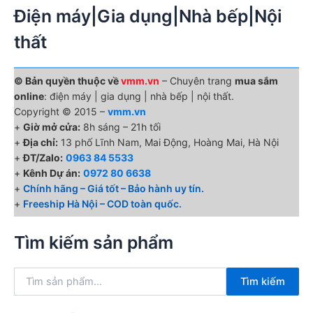
Điện máy|Gia dụng|Nhà bếp|Nội
thất
© Bản quyền thuộc về
vmm.vn
– Chuyên trang
mua sắm
online
: điện máy | gia dụng | nhà bếp | nội thất.
Copyright © 2015 –
vmm.vn
+
Giờ mở cửa:
8h sáng – 21h tối
+
Địa chỉ:
13 phố Lĩnh Nam, Mai Động, Hoàng Mai, Hà Nội
+
ĐT/Zalo:
0963 84 5533
+
Kênh Dự án:
0972 80 6638
+
Chính hãng – Giá tốt – Bảo hành uy tín.
+
Freeship Hà Nội – COD toàn quốc.
Tìm kiếm sản phẩm
T
Tìm kiếm
ì
m