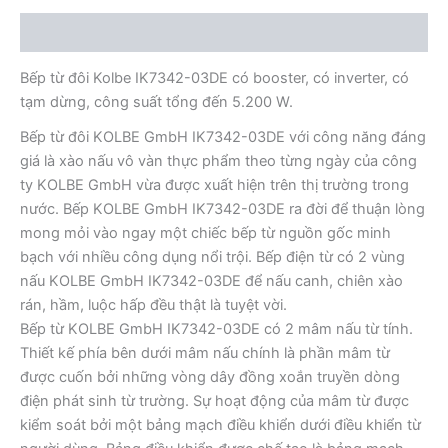
Mô tả
Bếp từ đôi Kolbe IK7342-03DE có booster, có inverter, có
tạm dừng, công suất tổng đến 5.200 W.
Bếp từ đôi KOLBE GmbH IK7342-03DE với công năng đáng
giá là xào nấu vô vàn thực phẩm theo từng ngày của công
ty KOLBE GmbH vừa được xuất hiện trên thị trường trong
nước. Bếp KOLBE GmbH IK7342-03DE ra đời để thuận lòng
mong mỏi vào ngay một chiếc bếp từ nguồn gốc minh
bạch với nhiều công dụng nổi trội. Bếp điện từ có 2 vùng
nấu KOLBE GmbH IK7342-03DE để nấu canh, chiên xào
rán, hầm, luộc hấp đều thật là tuyệt vời.
Bếp từ KOLBE GmbH IK7342-03DE có 2 mâm nấu từ tính.
Thiết kế phía bên dưới mâm nấu chính là phần mâm từ
được cuốn bởi những vòng dây đồng xoắn truyền dòng
điện phát sinh từ trường. Sự hoạt động của mâm từ được
kiểm soát bởi một bảng mạch điều khiển dưới điều khiển từ