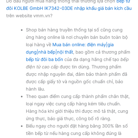
Do đâu người mua hàng thông thái thường lựa chọn
bếp từ
đôi KOLBE GmbH IK7342-03DE nhập khẩu giá bán kích cầu
trên website vmm.vn?
Shop bán hàng truyền thống tại số cũng cung
ứng hàng online là nơi chuyên bán buôn toàn bộ
loại hàng về
Mua bán online: điện máy|gia
dụng|nhà bếp|nội thất
, bao gồm cả thương phẩm
bếp từ đôi ba bốn
của đa dạng hãng chế tạo
bếp
điện từ cao cấp
được tin dùng. Thương phẩm
được nhập nguyên đai, đảm bảo thành phẩm đã
được cấp giấy tờ và nguồn gốc chuẩn chỉ, bảo
hành lâu.
Theo quan điểm cung cấp thành phẩm chân thật,
loại ngay việc cung cấp hàng kém tiêu chuẩn.
Hàng hóa khi giới thiệu thì được mô tả thật, cung
ứng thực, báo giá thực, công bố rõ ràng.
Biếu ngay cho người đặt hàng bằng 300% lần số
tiền bếp từ nếu hàng cung cấp không đúng là