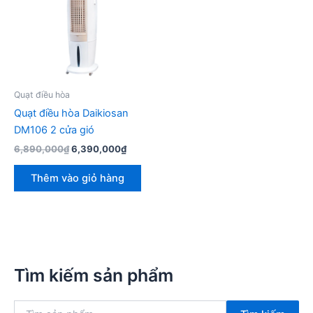
Quạt điều hòa
Quạt điều hòa Daikiosan
DM106 2 cửa gió
Giá
Giá
6,890,000
₫
6,390,000
₫
gốc
hiện
là:
tại
Thêm vào giỏ hàng
6,890,000₫.
là:
6,390,000₫.
Tìm kiếm sản phẩm
T