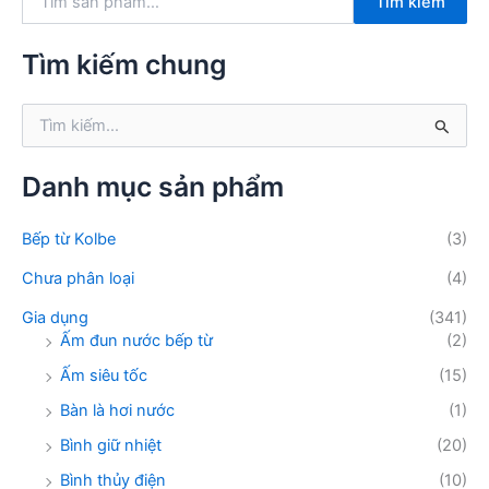
Tìm kiếm
ì
m
k
Tìm kiếm chung
i
ế
T
m
ì
:
m
k
Danh mục sản phẩm
i
ế
Bếp từ Kolbe
(3)
m
:
Chưa phân loại
(4)
Gia dụng
(341)
Ấm đun nước bếp từ
(2)
Ấm siêu tốc
(15)
Bàn là hơi nước
(1)
Bình giữ nhiệt
(20)
Bình thủy điện
(10)