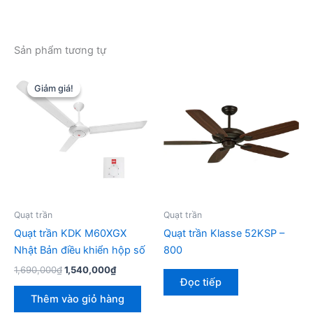
Sản phẩm tương tự
Giảm giá!
Giảm giá!
Quạt trần
Quạt trần
Quạt trần KDK M60XGX
Quạt trần Klasse 52KSP –
Nhật Bản điều khiển hộp số
800
Giá
Giá
1,690,000
₫
1,540,000
₫
gốc
hiện
Đọc tiếp
là:
tại
Thêm vào giỏ hàng
1,690,000₫.
là: