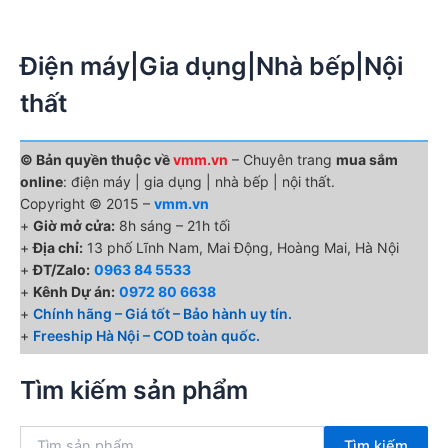
Điện máy|Gia dụng|Nhà bếp|Nội
thất
© Bản quyền thuộc về
vmm.vn
– Chuyên trang
mua sắm
online
: điện máy | gia dụng | nhà bếp | nội thất.
Copyright © 2015 –
vmm.vn
+
Giờ mở cửa:
8h sáng – 21h tối
+
Địa chỉ:
13 phố Lĩnh Nam, Mai Động, Hoàng Mai, Hà Nội
+
ĐT/Zalo:
0963 84 5533
+
Kênh Dự án:
0972 80 6638
+
Chính hãng – Giá tốt – Bảo hành uy tín.
+
Freeship Hà Nội – COD toàn quốc.
Tìm kiếm sản phẩm
T
Tìm kiếm