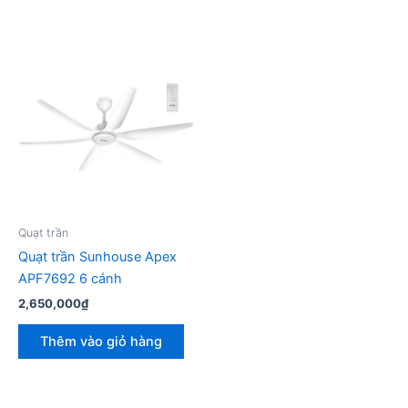
1,540,000₫.
Quạt trần
Quạt trần Sunhouse Apex
APF7692 6 cánh
2,650,000
₫
Thêm vào giỏ hàng