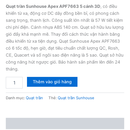
Quạt trần Sunhouse Apex APF7663 5 cánh 3D
, có điều
khiển từ xa, động cơ DC dây đồng bền bỉ, có phong cách
sang trọng, thanh lịch. Công suất lớn nhất là 57 W tiết kiệm
chi phí điện. Cánh nhựa ABS 140 cm. Quạt sở hữu lưu lượng
gió đẩy khá mạnh mẽ. Thay đổi cách thức vận hành bằng
điều khiển từ xa tiện dụng. Quạt Sunhouse Apex APF7663
có 6 tốc độ, hẹn giờ, đạt tiêu chuẩn chất lượng QC, Rosh,
CE, Quacert và số ngôi sao điện năng là 5 sao. Quạt sở hữu
công năng hút ngược gió. Bảo hành sản phẩm lên đến 24
tháng.
Quạt
Thêm vào giỏ hàng
trần
Sunhouse
Apex
Danh mục:
Quạt trần
Thẻ:
Quạt trần Sunhouse
APF7663
5
cánh
số
Mô tả
lượng