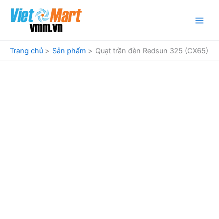
Nhảy
tới
nội
dung
Trang chủ
Sản phẩm
Quạt trần đèn Redsun 325 (CX65)