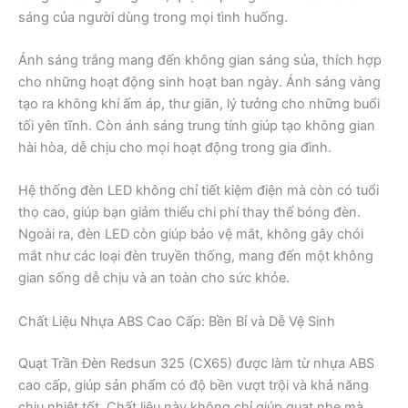
sáng của người dùng trong mọi tình huống.
Ánh sáng trắng mang đến không gian sáng sủa, thích hợp
cho những hoạt động sinh hoạt ban ngày. Ánh sáng vàng
tạo ra không khí ấm áp, thư giãn, lý tưởng cho những buổi
tối yên tĩnh. Còn ánh sáng trung tính giúp tạo không gian
hài hòa, dễ chịu cho mọi hoạt động trong gia đình.
Hệ thống đèn LED không chỉ tiết kiệm điện mà còn có tuổi
thọ cao, giúp bạn giảm thiểu chi phí thay thế bóng đèn.
Ngoài ra, đèn LED còn giúp bảo vệ mắt, không gây chói
mắt như các loại đèn truyền thống, mang đến một không
gian sống dễ chịu và an toàn cho sức khỏe.
Chất Liệu Nhựa ABS Cao Cấp: Bền Bỉ và Dễ Vệ Sinh
Quạt Trần Đèn Redsun 325 (CX65) được làm từ nhựa ABS
cao cấp, giúp sản phẩm có độ bền vượt trội và khả năng
chịu nhiệt tốt. Chất liệu này không chỉ giúp quạt nhẹ mà