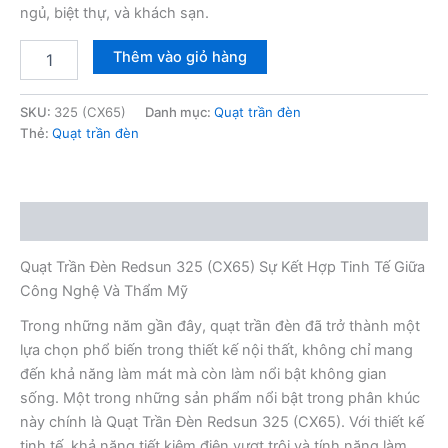
ngủ, biệt thự, và khách sạn.
Quạt
Thêm vào giỏ hàng
trần
đèn
Redsun
SKU:
325 (CX65)
Danh mục:
Quạt trần đèn
325
Thẻ:
Quạt trần đèn
(CX65)
số
lượng
Mô tả
Quạt Trần Đèn Redsun 325 (CX65) Sự Kết Hợp Tinh Tế Giữa
Công Nghệ Và Thẩm Mỹ
Trong những năm gần đây, quạt trần đèn đã trở thành một
lựa chọn phổ biến trong thiết kế nội thất, không chỉ mang
đến khả năng làm mát mà còn làm nổi bật không gian
sống. Một trong những sản phẩm nổi bật trong phân khúc
này chính là Quạt Trần Đèn Redsun 325 (CX65). Với thiết kế
tinh tế, khả năng tiết kiệm điện vượt trội và tính năng làm