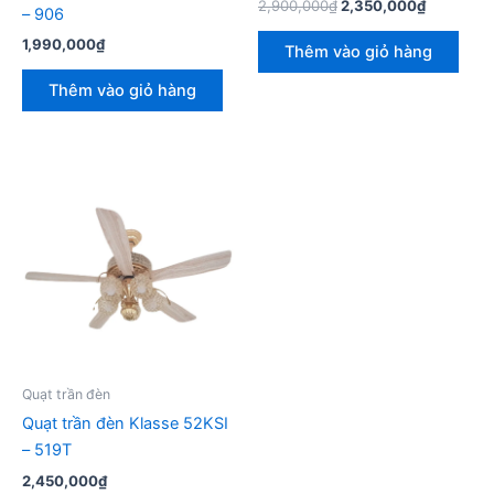
Giá
Giá
2,900,000
₫
2,350,000
₫
– 906
gốc
hiện
là:
tại
1,990,000
₫
Thêm vào giỏ hàng
2,900,000₫.
là:
2,350,00
Thêm vào giỏ hàng
Quạt trần đèn
Quạt trần đèn Klasse 52KSI
– 519T
2,450,000
₫